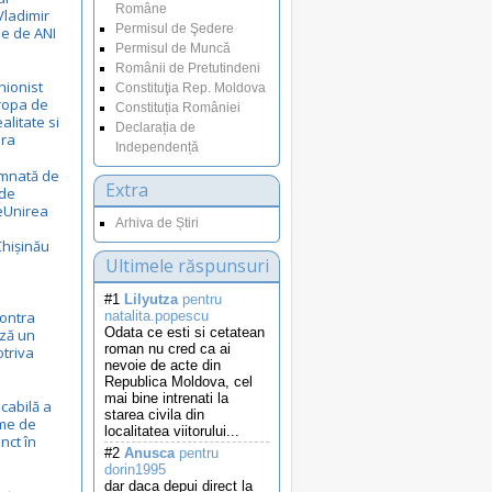
Române
Vladimir
Permisul de Şedere
le de ANI
Permisul de Muncă
Românii de Pretutindeni
nionist
Constituţia Rep. Moldova
uropa de
Constituția României
ealitate si
Declarația de
ora
Independență
emnată de
Extra
 de
eUnirea
Arhiva de Știri
Chișinău
Ultimele răspunsuri
#1
Lilyutza
pentru
ontra
natalita.popescu
Odata ce esti si cetatean
ză un
roman nu cred ca ai
otriva
nevoie de acte din
Republica Moldova, cel
mai bine intrenati la
cabilă a
starea civila din
eme de
localitatea viitorului...
nct în
#2
Anusca
pentru
dorin1995
dar daca depui direct la