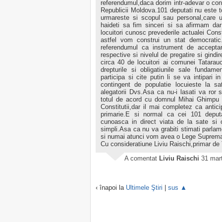
referendumul,daca dorim intr-adevar o consti
Republicii Moldova.101 deputati nu este tot
urmareste si scopul sau personal,care u
haideti sa fim sinceri si sa afirmam da
locuitori cunosc prevederile actualei Cons
astfel vom construi un stat democratic
referendumul ca instrument de acceptar
respective si nivelul de pregatire si gindi
circa 40 de locuitori ai comunei Tatarau
drepturile si obligatiunile sale fundam
participa si cite putin li se va intipar
contingent de populatie locuieste la sa
alegatorii Dvs.Asa ca nu-i lasati va ror s
totul de acord cu domnul Mihai Ghimpu 
Constitutii,dar il mai completez ca antic
primarie.E si normal ca cei 101 deputa
cunoasca in direct viata de la sate si 
simpli.Asa ca nu va grabiti stimati parlamen
si numai atunci vom avea o Lege Suprema p
Cu consideratiune Liviu Raischi,primar d
A comentat
Liviu Raischi
31 mart
‹ înapoi la
Ultimele Ştiri
|
sus ▲