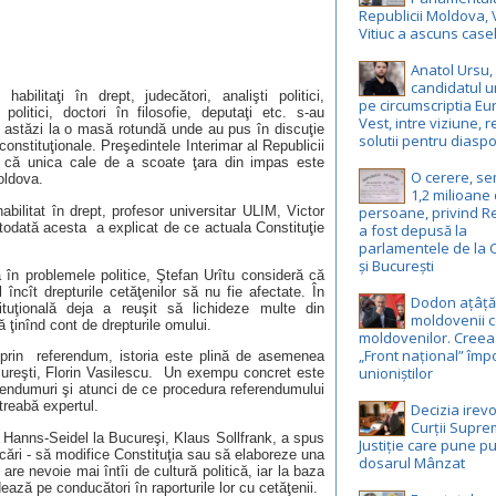
Republicii Moldova, 
Vitiuc a ascuns case
Anatol Ursu,
candidatul u
 habilitaţi în drept, judecători, analişti politici,
pe circumscriptia E
 politici, doctori în filosofie, deputaţi etc. s-au
Vest, intre viziune, r
it astăzi la o masă rotundă unde au pus în discuţie
solutii pentru diasp
constituţionale. Preşedintele Interimar al Republicii
 că unica cale de a scoate ţara din impas este
O cerere, s
oldova.
1,2 milioane
habilitat în drept, profesor universitar ULIM, Victor
persoane, privind R
odată acesta a explicat de ce actuala Constituţie
a fost depusă la
parlamentele de la 
și București
a în problemele politice, Ştefan Urîtu consideră că
 încît drepturile cetăţenilor să nu fie afectate. În
Dodon ațâță
tuţională deja a reuşit să lichideze multe din
moldovenii c
ă ţinînd cont de drepturile omului.
moldovenilor. Creea
„Front național” împ
i prin referendum, istoria este plină de asemenea
unioniștilor
cureşti, Florin Vasilescu. Un exempu concret este
rendumuri şi atunci de ce procedura referendumului
treabă expertul.
Decizia irevo
Curții Supr
i Hanns-Seidel la Bucureşi, Klaus Sollfrank, a spus
Justiție care pune pu
cări - să modifice Constituţia sau să elaboreze una
dosarul Mânzat
re nevoie mai întîi de cultură politică, iar la baza
dează pe conducători în raporturile lor cu cetăţenii.