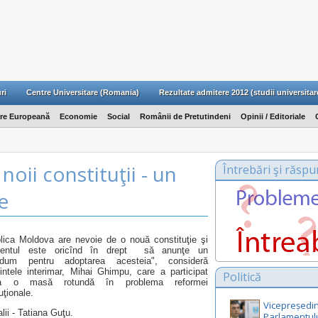
ri
Centre Universitare (Romania)
Rezultate admitere 2012 (studii universitar
are Europeană
Economie
Social
Românii de Pretutindeni
Opinii / Editoriale
oii constituţii - un
Întrebări şi răspu
ie
lica Moldova are nevoie de o nouă constituţie şi
mentul este oricînd în drept să anunţe un
endum pentru adoptarea acesteia", consideră
intele interimar, Mihai Ghimpu, care a participat
Politică
a o masă rotundă în problema reformei
uţionale.
Vicepreședin
lii - Tatiana Guţu.
Parlamentul