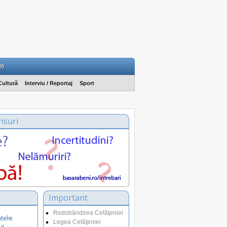
e)
Cultură
Interviu / Reportaj
Sport
nsuri
Important
Redobândirea Cetăţeniei
tele
Legea Cetăţeniei
ui