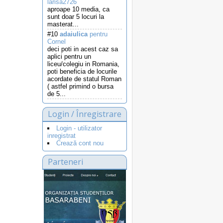
larisa2726
aproape 10 media, ca
sunt doar 5 locuri la
masterat...
#10
adaiulica
pentru
Cornel
deci poti in acest caz sa
aplici pentru un
liceu/colegiu in Romania,
poti beneficia de locurile
acordate de statul Roman
( astfel primind o bursa
de 5...
Login / Înregistrare
Login - utilizator
inregistrat
Crează cont nou
Parteneri