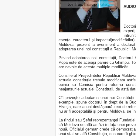
AUDIO
Doctori
experţi
întrun
esenţa, caracterul şi impactul(modificărilor) 
Moldova, prezent la eveniment a declarat
adoptarea unei noi constituţii a Republicii M
Privind adoptarea noii constituţii, Doctorul 
Popa este de aceiaşi părere cu Ghimpu. Tot
are nevoie de aceste multiple modificări.
Consilierul Preşedintelui Republicii Moldov
actuala constituţie trebuie modificata astfel
opinia sa Comisia pentru reforma consti
neajunsurile actualei Constituţii, de astă dat
Cît priveşte adoptarea unei noi Constituţi
exemple, spune doctorul în drept de la Bu
Elveţia, care anual desfăşoară zeci de refe
nu ar fi acceptabilă şi pentru Moldova, se în
La rîndul său Şeful reprezentanţei Fundaţie
că Moldova se află astăzi în faţa unei provo
nouă. Oficialul german crede că democraţia a
unui stat se află Constituţia, cea care îi ghi