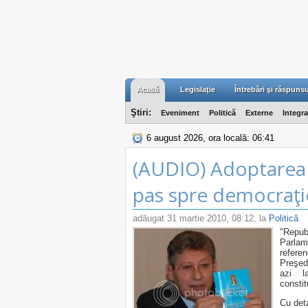
Acasă
Legislaţie
Întrebări şi răspunsu
Ştiri:
Eveniment
Politică
Externe
Integr
6 august 2026, ora locală: 06:41
(AUDIO) Adoptarea n
pas spre democraţ
adăugat
31 martie 2010, 08:12
, la
Politică
"Repub
Parla
refer
Preşed
azi l
constit
Cu deta