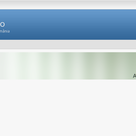
Ro
omânia