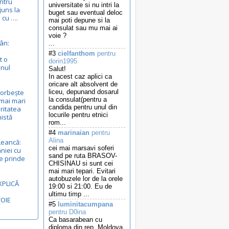
entru
universitate si nu intri la
juns la
buget sau eventual deloc
 cu ….
mai poti depune si la
consulat sau mu mai ai
voie ?
ân:
...
#3
cielfanthom
pentru
t o
dorin1995
anul
Salut!
In acest caz aplici ca
oricare alt absolvent de
vorbește
liceu, depunand dosarul
la consulat(pentru a
mai mari
candida pentru unul din
ritatea
locurile pentru etnici
nistă
rom...
#4
marinaian
pentru
Alina
Leancă:
cei mai marsavi soferi
niei cu
sand pe ruta BRASOV-
e prinde
CHISINAU si sunt cei
mai mari tepari. Evitari
autobuzele lor de la orele
XPLICĂ
19:00 si 21:00. Eu de
ultimu timp ...
VOIE
#5
luminitacumpana
pentru D0ina
Ca basarabean cu
diploma din rep. Moldova