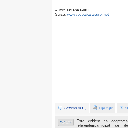
Autor:
Tatiana Gutu
Sursa:
www.voceabasarabiei.net
Comentarii (1)
Tipăreşte
S
Este evident ca adoptarea 
#24187
referendum,anticipat de d