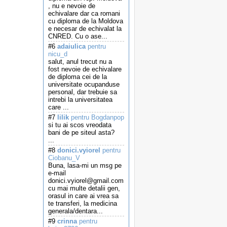
, nu e nevoie de
echivalare dar ca romani
cu diploma de la Moldova
e necesar de echivalat la
CNRED. Cu o ase...
#6
adaiulica
pentru
nicu_d
salut, anul trecut nu a
fost nevoie de echivalare
de diploma cei de la
universitate ocupanduse
personal, dar trebuie sa
intrebi la universitatea
care ...
#7
lilik
pentru Bogdanpop
si tu ai scos vreodata
bani de pe siteul asta?
...
#8
donici.vyiorel
pentru
Ciobanu_V
Buna, lasa-mi un msg pe
e-mail
donici.vyiorel@gmail.com
cu mai multe detalii gen,
orasul in care ai vrea sa
te transferi, la medicina
generala/dentara...
#9
crinna
pentru