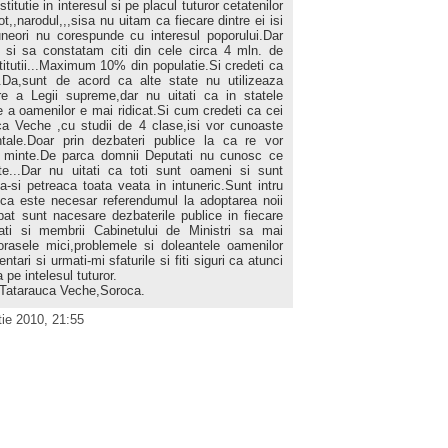
tutie in interesul si pe placul tuturor cetatenilor
,,narodul,,,sisa nu uitam ca fiecare dintre ei isi
neori nu corespunde cu interesul poporului.Dar
r si sa constatam citi din cele circa 4 mln. de
titutii...Maximum 10% din populatie.Si credeti ca
.Da,sunt de acord ca alte state nu utilizeaza
e a Legii supreme,dar nu uitati ca in statele
re a oamenilor e mai ridicat.Si cum credeti ca cei
ca Veche ,cu studii de 4 clase,isi vor cunoaste
entale.Doar prin dezbateri publice la ca re vor
i in minte.De parca domnii Deputati nu cunosc ce
te...Dar nu uitati ca toti sunt oameni si sunt
a-si petreaca toata veata in intuneric.Sunt intru
ca este necesar referendumul la adoptarea noii
ipat sunt nacesare dezbaterile publice in fiecare
ti si membrii Cabinetului de Ministri sa mai
orasele mici,problemele si doleantele oamenilor
tari si urmati-mi sfaturile si fiti siguri ca atunci
e intelesul tuturor.
e Tatarauca Veche,Soroca.
ie 2010, 21:55