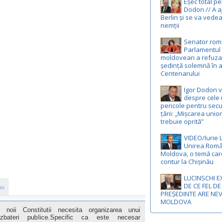
Eșec total p
Dodon // A a
Berlin și se va vedea
nemții
Senator rom
Parlamentul
moldovean a refuza
ședință solemnă în 
Centenarului
Igor Dodon 
despre cele 
pericole pentru secu
țării: „Mișcarea unio
trebuie oprită”
VIDEO/Iurie 
Unirea Româ
Moldova, o temă car
contur la Chișinău
LUCINSCHI E
DE CE FEL DE
us
PREȘEDINTE ARE NE
MOLDOVA
noii Constitutii necesita organizarea unui
ezbateri publice.Specific ca este necesar