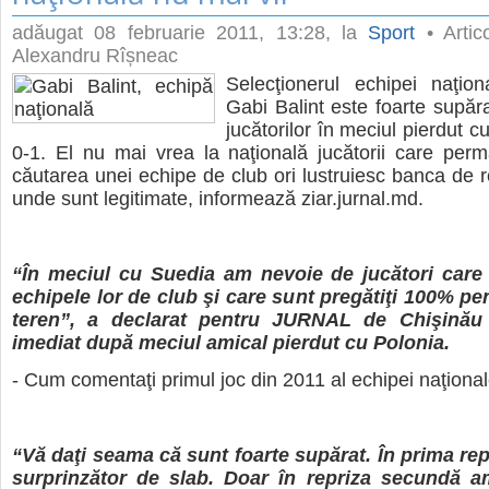
adăugat
08 februarie 2011, 13:28
, la
Sport
• Artic
Alexandru Rîșneac
Selecţionerul echipei naţion
Gabi Balint este foarte supăra
jucătorilor în meciul pierdut c
0-1. El nu mai vrea la naţională jucătorii care per
căutarea unei echipe de club ori lustruiesc banca de r
unde sunt legitimate, informează ziar.jurnal.md.
“În meciul cu Suedia am nevoie de jucători care
echipele lor de club şi care sunt pregătiţi 100% pen
teren”, a declarat pentru JURNAL de Chişinău 
imediat după meciul amical pierdut cu Polonia.
- Cum comentaţi primul joc din 2011 al echipei naţiona
“Vă daţi seama că sunt foarte supărat. În prima rep
surprinzător de slab. Doar în repriza secundă a