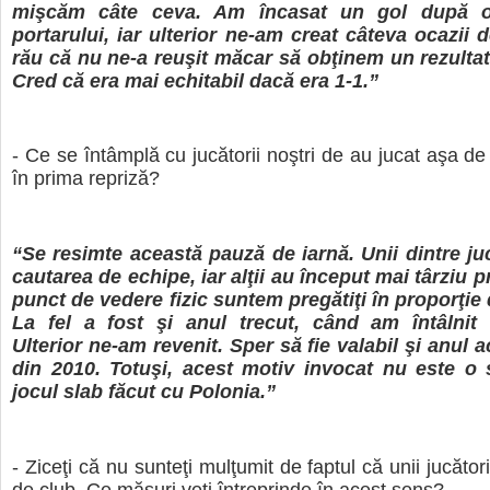
mişcăm câte ceva. Am încasat un gol după o
portarului, iar ulterior ne-am creat câteva ocazii 
rău că nu ne-a reuşit măcar să obţinem un rezultat 
Cred că era mai echitabil dacă era 1-1.”
- Ce se întâmplă cu jucătorii noştri de au jucat aşa de
în prima repriză?
“Se resimte această pauză de iarnă. Unii dintre juc
cautarea de echipe, iar alţii au început mai târziu p
punct de vedere fizic suntem pregătiţi în proporţie 
La fel a fost şi anul trecut, când am întâlnit 
Ulterior ne-am revenit. Sper să fie valabil şi anul a
din 2010. Totuşi, acest motiv invocat nu este o
jocul slab făcut cu Polonia.”
- Ziceţi că nu sunteţi mulţumit de faptul că unii jucăto
de club. Ce măsuri veţi întreprinde în acest sens?