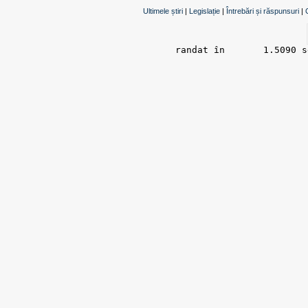
Ultimele știri
|
Legislație
|
Întrebări și răspunsuri
|
randat în 	1.