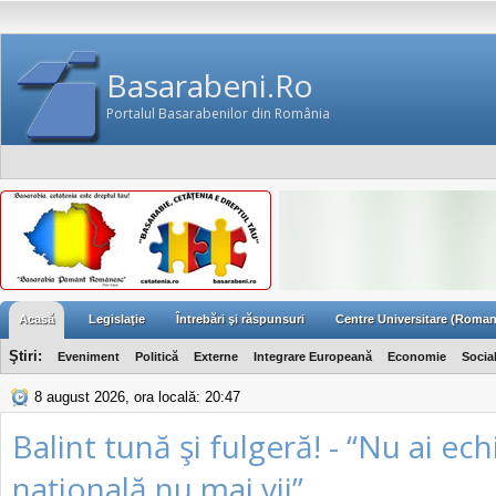
Basarabeni.Ro
Portalul Basarabenilor din România
Acasă
Legislaţie
Întrebări şi răspunsuri
Centre Universitare (Roman
Ştiri:
Eveniment
Politică
Externe
Integrare Europeană
Economie
Socia
8 august 2026, ora locală: 20:47
Balint tună şi fulgeră! - “Nu ai ech
naţională nu mai vii”