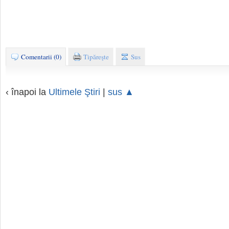
Comentarii (0)
Tipăreşte
Sus
‹ înapoi la
Ultimele Ştiri
|
sus ▲