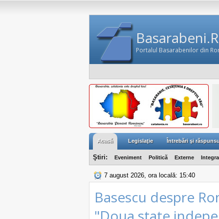
Basarabeni.
Portalul Basarabenilor din R
Acasă
Legislaţie
Întrebări şi răspunsu
Ştiri:
Eveniment
Politică
Externe
Integr
7 august 2026, ora locală: 15:40
Basescu despre Rom
"Doua state indepe