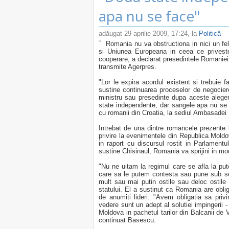
apa nu se face"
adăugat
29 aprilie 2009, 17:24
, la
Politică
Romania nu va obstructiona in nici un fe
si Uniunea Europeana in ceea ce privest
cooperare, a declarat presedintele Romaniei, 
transmite Agerpres.
"Lor le expira acordul existent si trebuie f
sustine continuarea proceselor de negocier
ministru sau presedinte dupa aceste alegeri
state independente, dar sangele apa nu se fa
cu romanii din Croatia, la sediul Ambasadei
Intrebat de una dintre romancele prezent
privire la evenimentele din Republica Moldo
in raport cu discursul rostit in Parlament
sustine Chisinaul, Romania va sprijini in m
"Nu ne uitam la regimul care se afla la put
care sa le putem contesta sau pune sub sem
mult sau mai putin ostile sau deloc ostile
statului. El a sustinut ca Romania are obl
de anumiti lideri. "Avem obligatia sa privi
vedere sunt un adept al solutiei impingerii - 
Moldova in pachetul tarilor din Balcanii de
continuat Basescu.