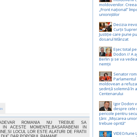
moldovenilor. Creea
„Front național” împ
unioniștilor
Decizia irevo
Curții Supr
Justiție care pune pu
dosarul Mânzat
Eșec total p
Dodon // A a
Berlin și se va vedea
nemții
Senator rom
Parlamentul
moldovean a refuza
ședință solemnă în 
Centenarului
Igor Dodon 
us
despre cele 
pericole pentru secu
țării: „Mișcarea unio
TRADEVAR ROMANIA NU TREBUE SA
trebuie oprită”
 IN ACESTE MOMENTE,BASARABENII IN
E,SI LOCUL LOR ESTE ALATURI DE FRATII
VIDEO/Iurie 
SE DUC,DAR POPORUL RAMANE,