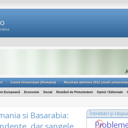
Ro
omânia
ri
Centre Universitare (Romania)
Rezultate admitere 2012 (studii universitar
are Europeană
Economie
Social
Românii de Pretutindeni
Opinii / Editoriale
ania si Basarabia:
Întrebări şi răspu
ndente, dar sangele