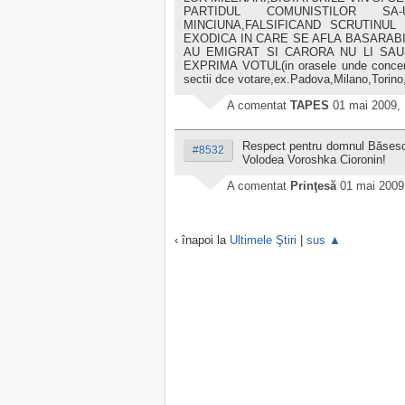
PARTIDUL COMUNISTILOR S
MINCIUNA,FALSIFICAND SCRUTINUL
EXODICA IN CARE SE AFLA BASARAB
AU EMIGRAT SI CARORA NU LI SAU 
EXPRIMA VOTUL(in orasele unde concentr
sectii dce votare,ex.Padova,Milano,Torino,
A comentat
TAPES
01 mai 2009,
Respect pentru domnul Băsescu
#8532
Volodea Voroshka Cioronin!
A comentat
Prinţesă
01 mai 2009
‹ înapoi la
Ultimele Ştiri
|
sus ▲