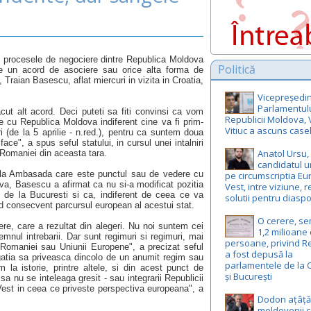
l procesele de negociere dintre Republica Moldova
Politică
e un acord de asociere sau orice alta forma de
Traian Basescu, aflat miercuri in vizita in Croatia,
Vicepreședin
Parlamentul
acut alt acord. Deci puteti sa fiti convinsi ca vom
Republicii Moldova, 
e cu Republica Moldova indiferent cine va fi prim-
Vitiuc a ascuns case
 (de la 5 aprilie - n.red.), pentru ca suntem doua
ce", a spus seful statului, in cursul unei intalniri
Anatol Ursu,
 Romaniei din aceasta tara.
candidatul u
e la Ambasada care este punctul sau de vedere cu
pe circumscriptia E
va, Basescu a afirmat ca nu si-a modificat pozitia
Vest, intre viziune, r
ul de la Bucuresti si ca, indiferent de ceea ce va
solutii pentru diasp
od consecvent parcursul european al acestui stat.
O cerere, s
ere, care a rezultat din alegeri. Nu noi suntem cei
1,2 milioane
nul intrebarii. Dar sunt regimuri si regimuri, mai
persoane, privind R
 Romaniei sau Uniunii Europene", a precizat seful
a fost depusă la
igatia sa priveasca dincolo de un anumit regim sau
parlamentele de la 
m la istorie, printre altele, si din acest punct de
și București
sa nu se inteleaga gresit - sau integrarii Republicii
 Vest in ceea ce priveste perspectiva europeana", a
Dodon ațâță
moldovenii c