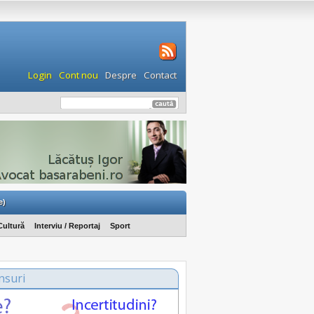
Login
Cont nou
Despre
Contact
e)
Cultură
Interviu / Reportaj
Sport
nsuri