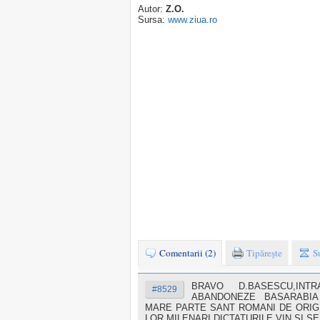
Autor:
Z.O.
Sursa:
www.ziua.ro
Comentarii (2)
Tipăreşte
S
BRAVO D.BASESCU,IN
#8529
ABANDONEZE BASARABIA
MARE PARTE SANT ROMANI DE ORIGIN
LOR MILENARI,DICTATURILE VIN SI 