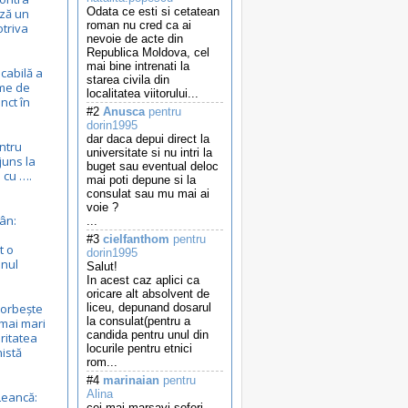
Odata ce esti si cetatean
ză un
roman nu cred ca ai
otriva
nevoie de acte din
Republica Moldova, cel
mai bine intrenati la
cabilă a
starea civila din
eme de
localitatea viitorului...
nct în
#2
Anusca
pentru
dorin1995
dar daca depui direct la
entru
universitate si nu intri la
juns la
buget sau eventual deloc
 cu ….
mai poti depune si la
consulat sau mu mai ai
voie ?
ân:
...
#3
cielfanthom
pentru
t o
dorin1995
anul
Salut!
In acest caz aplici ca
oricare alt absolvent de
vorbește
liceu, depunand dosarul
la consulat(pentru a
mai mari
candida pentru unul din
ritatea
locurile pentru etnici
nistă
rom...
#4
marinaian
pentru
Alina
Leancă:
cei mai marsavi soferi