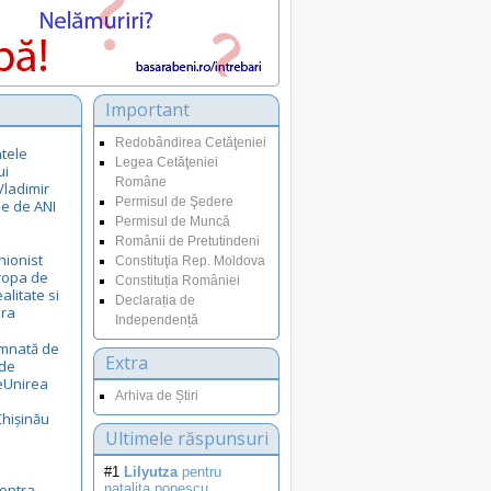
Important
Redobândirea Cetăţeniei
tele
Legea Cetăţeniei
ui
Române
Vladimir
Permisul de Şedere
le de ANI
Permisul de Muncă
Românii de Pretutindeni
nionist
Constituţia Rep. Moldova
uropa de
Constituția României
ealitate si
Declarația de
ora
Independență
emnată de
Extra
 de
eUnirea
Arhiva de Știri
Chișinău
Ultimele răspunsuri
#1
Lilyutza
pentru
ontra
natalita.popescu