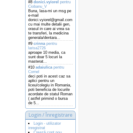
#8
donici.vyiorel
pentru
Ciobanu_V
Buna, lasa-mi un msg pe
e-mail
donici.vyiorel@gmail.com
cu mai multe detalii gen,
orasul in care ai vrea sa
te transferi, la medicina
generala/dentara...
#9
crinna
pentru
larisa2726
aproape 10 media, ca
sunt doar 5 locuri la
masterat...
#10
adaiulica
pentru
Cornel
deci poti in acest caz sa
aplici pentru un
liceu/colegiu in Romania,
poti beneficia de locurile
acordate de statul Roman
( astfel primind o bursa
de 5...
Login / Înregistrare
Login - utilizator
inregistrat
Crează cont nou