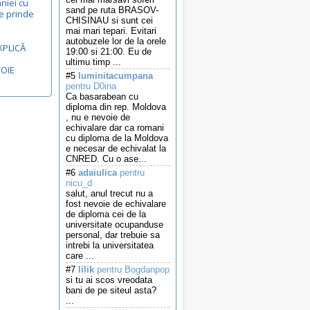
niei cu
sand pe ruta BRASOV-
e prinde
CHISINAU si sunt cei
mai mari tepari. Evitari
autobuzele lor de la orele
XPLICĂ
19:00 si 21:00. Eu de
ultimu timp ...
VOIE
#5
luminitacumpana
pentru D0ina
Ca basarabean cu
diploma din rep. Moldova
, nu e nevoie de
echivalare dar ca romani
cu diploma de la Moldova
e necesar de echivalat la
CNRED. Cu o ase...
#6
adaiulica
pentru
nicu_d
salut, anul trecut nu a
fost nevoie de echivalare
de diploma cei de la
universitate ocupanduse
personal, dar trebuie sa
intrebi la universitatea
care ...
#7
lilik
pentru Bogdanpop
si tu ai scos vreodata
bani de pe siteul asta?
...