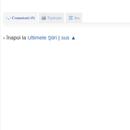
Comentarii (0)
Tipăreşte
Sus
‹ înapoi la
Ultimele Ştiri
|
sus ▲