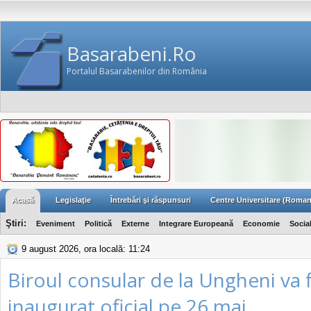
Basarabeni.Ro
Portalul Basarabenilor din România
Acasă
Legislaţie
Întrebări şi răspunsuri
Centre Universitare (Roman
Ştiri:
Eveniment
Politică
Externe
Integrare Europeană
Economie
Socia
9 august 2026, ora locală: 11:24
Biroul consular de la Ungheni va f
inaugurat oficial pe 26 mai