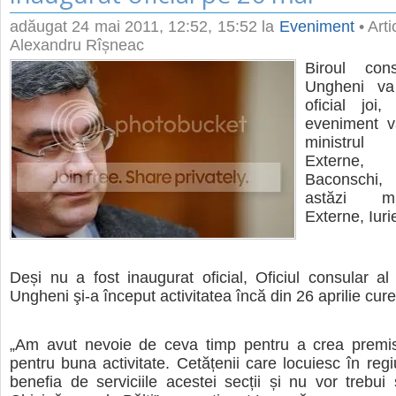
adăugat
24 mai 2011, 12:52
, 15:52 la
Eveniment
• Arti
Alexandru Rîșneac
Biroul con
Ungheni va 
oficial joi
eveniment va
ministru
Externe
Baconschi
astăzi mi
Externe, Iur
Deși nu a fost inaugurat oficial, Oficiul consular a
Ungheni şi-a început activitatea încă din 26 aprilie cure
„Am avut nevoie de ceva timp pentru a crea premi
pentru buna activitate. Cetățenii care locuiesc în reg
benefia de serviciile acestei secții și nu vor trebu