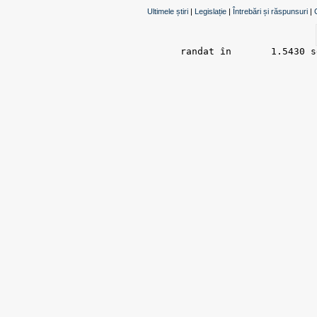
Ultimele știri
|
Legislație
|
Întrebări și răspunsuri
|
randat în 	1.