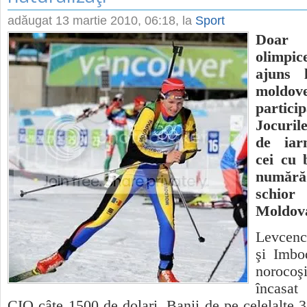
adăugat
13 martie 2010, 06:18
, la
Sport
Doar
olimpi
ajuns l
moldov
parti
Jocuri
de iar
cei cu 
număr
schior
Moldov
Levcen
şi Imbo
noroco
încasat
CIO câte 1500 de dolari. Banii de pe celelalte 3