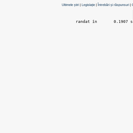
Ultimele știri
|
Legislație
|
Întrebări și răspunsuri
|
randat în 	0.