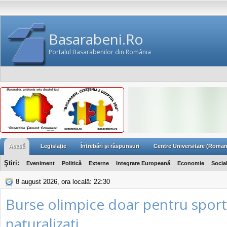
Basarabeni.Ro
Portalul Basarabenilor din România
Acasă
Legislaţie
Întrebări şi răspunsuri
Centre Universitare (Roman
Ştiri:
Eveniment
Politică
Externe
Integrare Europeană
Economie
Socia
8 august 2026, ora locală: 22:30
Burse olimpice doar pentru sporti
naturalizaţi