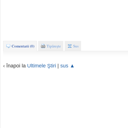
Comentarii (0)
Tipăreşte
Sus
‹ înapoi la
Ultimele Ştiri
|
sus ▲