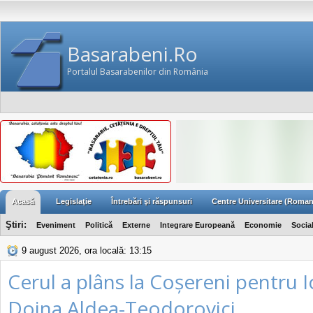
Basarabeni.Ro
Portalul Basarabenilor din România
Acasă
Legislaţie
Întrebări şi răspunsuri
Centre Universitare (Roman
Ştiri:
Eveniment
Politică
Externe
Integrare Europeană
Economie
Socia
9 august 2026, ora locală: 13:15
Cerul a plâns la Coșereni pentru I
Doina Aldea-Teodorovici