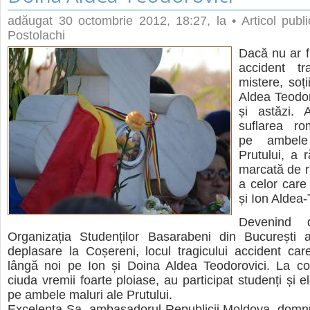
adăugat
30 octombrie 2012, 18:27
, la
• Articol publ
Postolachi
Dacă nu ar f
accident tr
mistere, soț
Aldea Teodoro
și astăzi.
suflarea r
pe ambele
Prutului, a 
marcată de r
a celor care
și Ion Aldea-
Devenind de
Organizația Studenților Basarabeni din București 
deplasare la Coșereni, locul tragicului accident car
lângă noi pe Ion și Doina Aldea Teodorovici. La c
ciuda vremii foarte ploiase, au participat studenți și 
pe ambele maluri ale Prutului.
Excelența Sa, ambasadorul Republicii Moldova, domnu