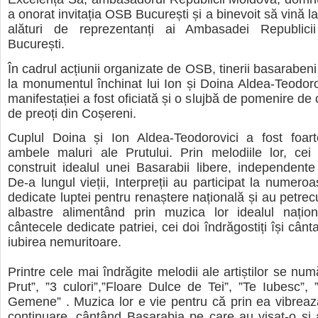
a onorat invitația OSB București și a binevoit să vină 
alături de reprezentanți ai Ambasadei Republici
București.
În cadrul acțiunii organizate de OSB, tinerii basarabeni
la monumentul închinat lui Ion și Doina Aldea-Teodorov
manifestației a fost oficiată și o slujbă de pomenire de
de preoți din Coșereni.
Cuplul Doina și Ion Aldea-Teodorovici a fost foart
ambele maluri ale Prutului. Prin melodiile lor, cei 
construit idealul unei Basarabii libere, independente
De-a lungul vieții, Interpreții au participat la numero
dedicate luptei pentru renaștere națională și au petrec
albastre alimentând prin muzica lor idealul națio
cântecele dedicate patriei, cei doi îndrăgostiți își cân
iubirea nemuritoare.
Printre cele mai îndrăgite melodii ale artiștilor se nu
Prut”, ”3 culori”,”Floare Dulce de Tei”, ”Te Iubesc”,
Gemene” . Muzica lor e vie pentru că prin ea vibrează
continuare, cântând Basarabia pe care au visat-o și a