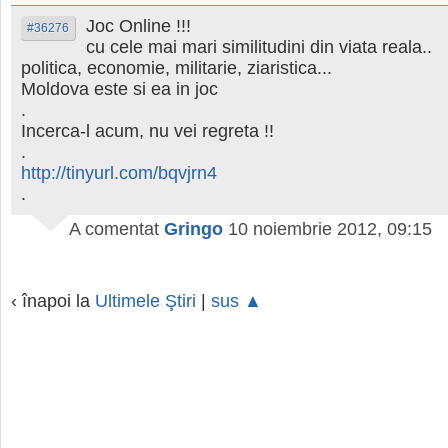
Joc Online !!!
#36276
cu cele mai mari similitudini din viata reala..
politica, economie, militarie, ziaristica...
Moldova este si ea in joc
.
Incerca-l acum, nu vei regreta !!
.
http://tinyurl.com/bqvjrn4
.
A comentat
Gringo
10 noiembrie 2012, 09:15
‹ înapoi la
Ultimele Ştiri
|
sus ▲