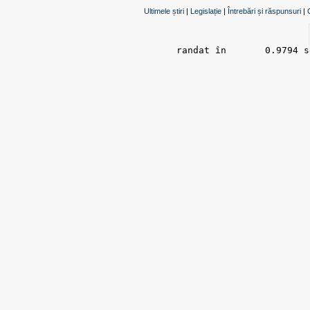
Ultimele știri
|
Legislație
|
Întrebări și răspunsuri
|
randat în 	0.