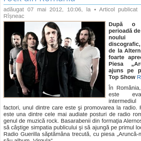
adăugat
07 mai 2012, 10:06
, la
• Articol publica
Rîșneac
După o î
perioadă de
noului 
discografic,
de la Altern
foarte apre
Piesa „Ar
ajuns pe p
Top Show
Ra
În România,
este eva
intermediu
factori, unul dintre care este şi promovarea la radio. 
este una dintre cele mai audiate posturi de radio ro
genul de muzică rock. Basarabenii din formaţia Alernos
să câştige simpatia publicului şi să ajungă pe primul l
Radio Guerilla săptămâna trecută, cu piesa „Aruncă-
său album „Virgula”.