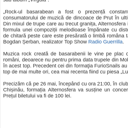
„Rock-ul basarabean a fost o prezență constan
consumatorului de muzică de dincoace de Prut în ulti
Din mixul de trupe care au trecut granița, Alternosfera 
formula unei compoziții melodioase împănate cu disto
de chitară peste care este presărată o limbă româna t
Bogdan Șerban, realizator Top Show
Radio Guerrilla
.
Muzica rock creată de basarabenii le vine pe plac c
români, deoarece nu pentru prima data trupele din Mol
în acest top. Precedent cei din formaţia FurioSnails au 
top de mai multe ori, cea mai recenta fiind cu piesa „Lu
Precizăm că pe 26 mai, începând cu ora 21:00, în clubu
Chișinău, formația Alternosfera va susține un conce
Prețul biletului va fi de 100 lei.