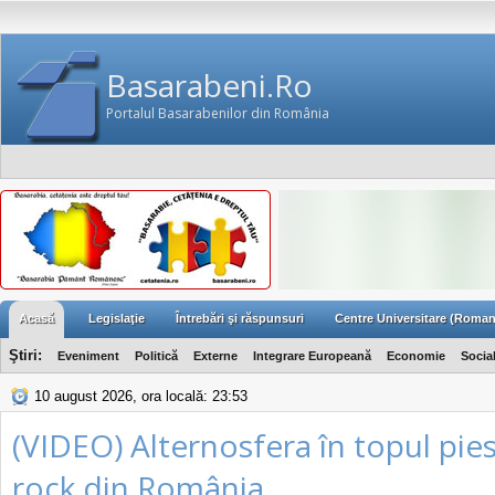
Basarabeni.Ro
Portalul Basarabenilor din România
Acasă
Legislaţie
Întrebări şi răspunsuri
Centre Universitare (Roman
Ştiri:
Eveniment
Politică
Externe
Integrare Europeană
Economie
Socia
10 august 2026, ora locală: 23:53
(VIDEO) Alternosfera în topul pie
rock din România