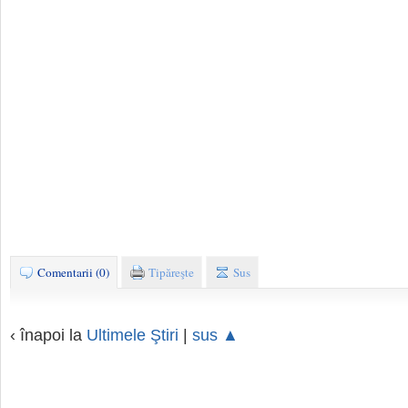
Comentarii (0)
Tipăreşte
Sus
‹ înapoi la
Ultimele Ştiri
|
sus ▲