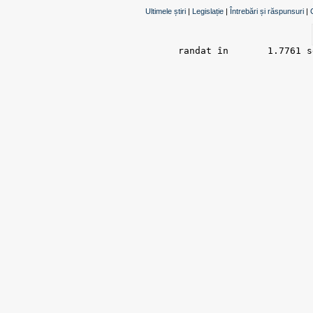
Ultimele știri
|
Legislație
|
Întrebări și răspunsuri
|
randat în 	1.