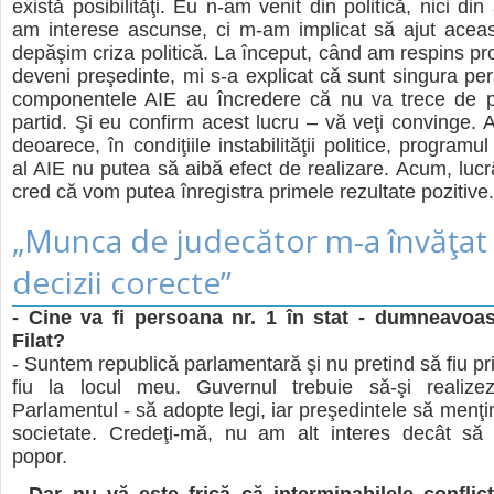
există posibilităţi. Eu n-am venit din politică, nici din
am interese ascunse, ci m-am implicat să ajut aceas
depăşim criza politică. La început, când am respins p
deveni preşedinte, mi s-a explicat că sunt singura pe
componentele AIE au încredere că nu va trece de p
partid. Şi eu confirm acest lucru – vă veţi convinge. 
deoarece, în condiţiile instabilităţii politice, program
al AIE nu putea să aibă efect de realizare. Acum, lucr
cred că vom putea înregistra primele rezultate pozitive.
„Munca de judecător m-a învăţat 
decizii corecte”
- Cine va fi persoana nr. 1 în stat - dumneavoa
Filat?
- Suntem republică parlamentară şi nu pretind să fiu pr
fiu la locul meu. Guvernul trebuie să-şi realize
Parlamentul - să adopte legi, iar preşedintele să menţin
societate. Credeţi-mă, nu am alt interes decât să 
popor.
- Dar nu vă este frică că interminabilele conflic