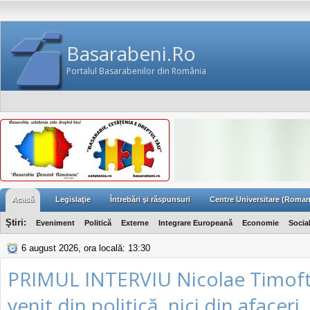
Basarabeni.Ro
Portalul Basarabenilor din România
Acasă
Legislaţie
Întrebări şi răspunsuri
Centre Universitare (Roman
Ştiri:
Eveniment
Politică
Externe
Integrare Europeană
Economie
Socia
6 august 2026, ora locală: 13:30
PRIMUL INTERVIU Nicolae Timoft
venit din politică, nici din afaceri,