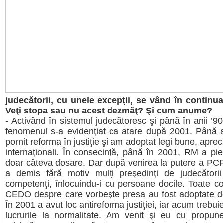
judecătorii, cu unele excepţii, se vând în continua
Veţi stopa sau nu acest dezmăţ? Şi cum anume?
- Activând în sistemul judecătoresc şi până în anii ’90
fenomenul s-a evidenţiat ca atare după 2001. Până a
pornit reforma în justiţie şi am adoptat legi bune, aprec
internaţionali. În consecinţă, până în 2001, RM a p
doar câteva dosare. Dar după venirea la putere a PC
a demis fără motiv mulţi preşedinţi de judecătorii 
competenţi, înlocuindu-i cu persoane docile. Toate c
CEDO despre care vorbeşte presa au fost adoptate de
În 2001 a avut loc antireforma justiţiei, iar acum treb
lucrurile la normalitate. Am venit şi eu cu propune