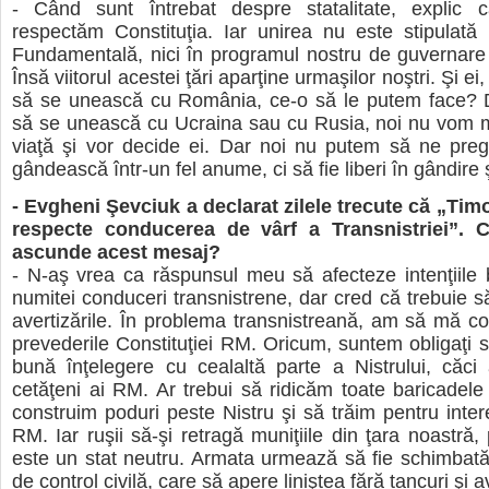
- Când sunt întrebat despre statalitate, explic 
respectăm Constituţia. Iar unirea nu este stipulată
Fundamentală, nici în programul nostru de guvernare
Însă viitorul acestei ţări aparţine urmaşilor noştri. Şi ei
să se unească cu România, ce-o să le putem face? 
să se unească cu Ucraina sau cu Rusia, noi nu vom ma
viaţă şi vor decide ei. Dar noi nu putem să ne preg
gândească într-un fel anume, ci să fie liberi în gândire 
- Evgheni Şevciuk a declarat zilele trecute că „Timo
respecte conducerea de vârf a Transnistriei”. C
ascunde acest mesaj?
- N-aş vrea ca răspunsul meu să afecteze intenţiile
numitei conduceri transnistrene, dar cred că trebuie 
avertizările. În problema transnistreană, am să mă co
prevederile Constituţiei RM. Oricum, suntem obligaţi
bună înţelegere cu cealaltă parte a Nistrului, căci
cetăţeni ai RM. Ar trebui să ridicăm toate baricadele 
construim poduri peste Nistru şi să trăim pentru inte
RM. Iar ruşii să-şi retragă muniţiile din ţara noastră
este un stat neutru. Armata urmează să fie schimbat
de control civilă, care să apere liniştea fără tancuri şi 