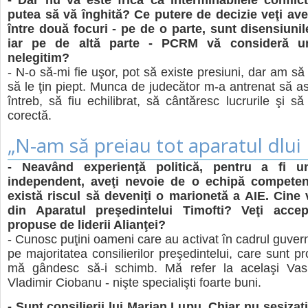
putea să vă înghită? Ce putere de decizie veţi ave
între două focuri - pe de o parte, sunt disensiunil
iar pe de altă parte - PCRM vă consideră un
nelegitim?
- N-o să-mi fie uşor, pot să existe presiuni, dar am să
să le ţin piept. Munca de judecător m-a antrenat să asc
întreb, să fiu echilibrat, să cântăresc lucrurile şi să
corectă.
„N-am să preiau tot aparatul dlui
- Neavând experienţă politică, pentru a fi u
independent, aveţi nevoie de o echipă competent
există riscul să deveniţi o marionetă a AIE. Cine 
din Aparatul preşedintelui Timofti? Veţi acce
propuse de liderii Alianţei?
- Cunosc puţini oameni care au activat în cadrul guvernăr
pe majoritatea consilierilor preşedintelui, care sunt pr
mă gândesc să-i schimb. Mă refer la acelaşi Vasi
Vladimir Ciobanu - nişte specialişti foarte buni.
- Sunt consilierii lui Marian Lupu. Chiar nu sesizaţi