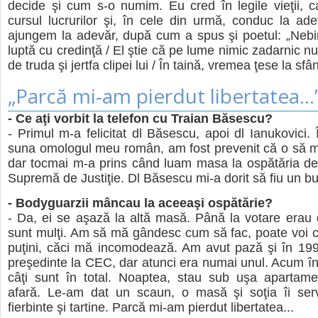
decide şi cum s-o numim. Eu cred în legile vieţii, 
cursul lucrurilor şi, în cele din urmă, conduc la ad
ajungem la adevăr, după cum a spus şi poetul: „Nebi
luptă cu credinţă / El ştie că pe lume nimic zadarnic nu
de truda şi jertfa clipei lui / În taină, vremea ţese la sfân
„Parcă mi-am pierdut libertatea...
- Ce aţi vorbit la telefon cu Traian Băsescu?
- Primul m-a felicitat dl Băsescu, apoi dl Ianukovici.
suna omologul meu român, am fost prevenit că o să m
dar tocmai m-a prins când luam masa la ospătăria de
Supremă de Justiţie. Dl Băsescu mi-a dorit să fiu un b
- Bodyguarzii mâncau la aceeaşi ospătărie?
- Da, ei se aşază la altă masă. Până la votare erau
sunt mulţi. Am să mă gândesc cum să fac, poate voi c
puţini, căci mă incomodează. Am avut pază şi în 19
preşedinte la CEC, dar atunci era numai unul. Acum îns
câţi sunt în total. Noaptea, stau sub uşa apartame
afară. Le-am dat un scaun, o masă şi soţia îi ser
fierbinte şi tartine. Parcă mi-am pierdut libertatea...