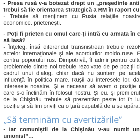
- Presa rusă v-a botezat drept un „preşedinte anti
trebui să fie orientarea strategică a RM în raport 
- Trebuie să menţinem cu Rusia relaţiile noastre 
economice, prieteneşti.
- Poţi fi prieten cu omul care-ţi intră cu armata în 
să iasă?
- Înţeleg, însă diferendul transnistrean trebuie rezolv
actelor internaţionale şi ale acordurilor moldo-ruse.
contra poporului rus. Dimpotrivă, îl admir pentru cultu
problemele dintre noi trebuie rezolvate de pe poziţii d
cadrul unui dialog, chiar dacă nu suntem pe acel
influenţă în politica mare. Ruşii au interesele lor, d
interesele noastre. Şi e necesar să avem o poziţie e
care s-o înclinăm în folosul nostru. Şi eu, şi premierul, ş
de la Chişinău trebuie să prezentăm peste tot în l
poziţie şi să fim priviţi ca o ţară capabilă de a se apăra.
„Să terminăm cu avertizările”
- Iar comuniştii de la Chişinău v-au numit un
unionist”…