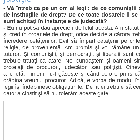
- Vă întreb ca pe un om al legii: de ce comuniştii 
de instituţiile de drept? De ce toate dosarele li s
sunt achitaţi în instanţele de judecată?
- Eu nu pot să dau aprecieri de felul acesta. Am statut
şi cred în organele de drept, orice decizie a cărora tre
încredere cetăţenilor. Evit să împart cetăţenii pe criter
religie, de provenienţă. Am promis şi voi rămâne un
tuturor. Şi comuniştii, şi democraţii, şi liberalii sunt 
trebuie trataţi ca atare. Noi cunoaştem şi oameni sim
protejaţi de procurori, judecători sau poliţişti. Ci
anchetă, nimeni nu-l găseşte şi când colo e prins c
grădina vreunui procuror. Adică, e vorba de modul î
legii îşi îndeplinesc obligaţiunile. De la ei trebuie să c
datoria cinstit şi să nu tolerăm aceste gafe.