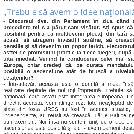
„Trebuie să avem o idee naţional
- Discursul dvs. din Parlament în ziua când a
preşedinte mi s-a părut cam visător. Aţi spus că 
posibilul pentru ca moldovenii plecaţi din ţară s
acasă, să atragem investiţii străine, să crească
pensiile şi să devenim un popor fericit. Electoratu
astfel de promisiuni practic la fiece alegeri, după
uită imediat. Venind la conducerea celei mai să
Europa, chiar credeţi că, pe durata mandatului
posibilă o ascensiune atât de bruscă a nivelulu
cetăţenilor?
- Într-adevăr, aceasta este o dorinţă a mea, îns
realizare depinde de noi toţi împreună. Trebuie s
naţională, care astăzi este integrarea europeană. D
direcţia aceasta, vom atinge rezultate neaşteptat de
state din fosta URSS au fost în aceeaşi situaţie, 
independente, au reuşit să crească. Ţările Baltice n
bun exemplu. Noi însă nu suntem uniţi de o idee cla
ascensiunea este posibilă şi aici - avem oameni deştep