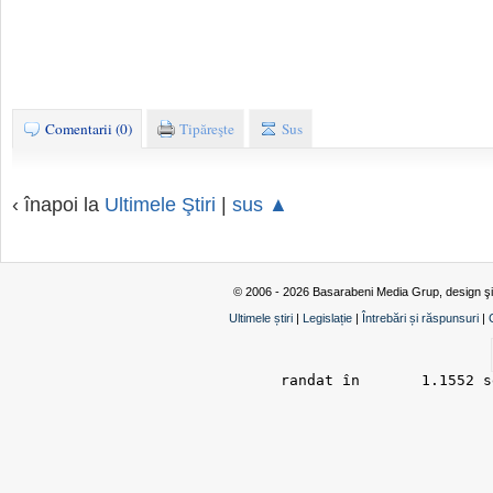
Comentarii (0)
Tipăreşte
Sus
‹ înapoi la
Ultimele Ştiri
|
sus ▲
© 2006 - 2026 Basarabeni Media Grup, design ş
Ultimele știri
|
Legislație
|
Întrebări și răspunsuri
|
randat în 	1.