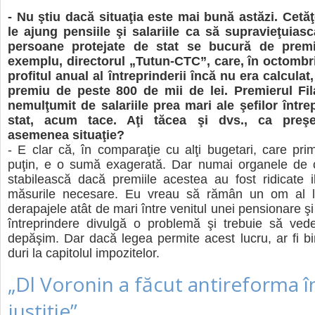
- Nu ştiu dacă situaţia este mai bună astăzi. Cetă
le ajung pensiile şi salariile ca să supravieţuiasc
persoane protejate de stat se bucură de premi
exemplu, directorul „Tutun-CTC”, care, în octombr
profitul anual al întreprinderii încă nu era calculat
premiu de peste 800 de mii de lei. Premierul Fil
nemulţumit de salariile prea mari ale şefilor între
stat, acum tace. Aţi tăcea şi dvs., ca preşed
asemenea situaţie?
- E clar că, în comparaţie cu alţi bugetari, care pr
puţin, e o sumă exagerată. Dar numai organele de c
stabilească dacă premiile acestea au fost ridicate i
măsurile necesare. Eu vreau să rămân un om al l
derapajele atât de mari între venitul unei pensionare şi
întreprindere divulgă o problemă şi trebuie să v
depăşim. Dar dacă legea permite acest lucru, ar fi b
duri la capitolul impozitelor.
„Dl Voronin a făcut antireforma î
justiţie”