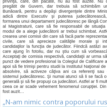
privinţă, care, din păcate, nu au fost auzite. Nu cr
pregătit de Guvern, dar trebuia să schimbăm un
Bunăoară, pentru a depăşi divergenţele dintre Ministe
adică dintre Executiv şi puterea judecătoreasc
formarea unui departament judecătoresc pe lângă Cons
al Magistraturii, care să fie responsabil de situaţia î
modul de a alege judecătorii ar trebui schimbat. Ast
crearea unei comisii din care să facă parte reprezentanţ
civile, care să aprecieze calităţile morale şi int
candidaţilor la funcţia de judecător. Fiindcă astăzi a
care ajung în fotoliu, dar nu ştiu cum să vorbeasc
Acceptaţi de comisia respectivă, candidaţii ar urma să 
punct de vedere profesional la Colegiul de Calificare 
apoi să fie trimişi pentru studii la Institutul Naţional de
absolvire, să activeze câţiva ani ca referenţi sau 
sistemul judecătoresc. Şi numai atunci să li se facă o 
generală şi să fie propuşi ca judecători. Astfel ar fi mult
ceea ce ar scade vehement fenomenul corupţiei. Din
fost auzit…
„N-am nimic contra poporului rus