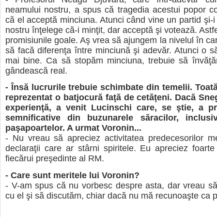
neamului nostru, a spus că tragedia acestui popor co
că el acceptă minciuna. Atunci când vine un partid şi-i
nostru înţelege că-i minţit, dar acceptă şi votează. Astfe
promisiunile goale. Aş vrea să ajungem la nivelul în ca
să facă diferenţa între minciună şi adevăr. Atunci o să
mai bine. Ca să stopăm minciuna, trebuie să învăţ
gândească real.
- Însă lucrurile trebuie schimbate din temelii. Toat
reprezentat o batjocură faţă de cetăţeni. Dacă Sne
experienţă, a venit Lucinschi care, se ştie, a pro
semnificative din buzunarele săracilor, inclusi
paşapoartelor. A urmat Voronin...
- Nu vreau să apreciez activitatea predecesorilor me
declaraţii care ar stârni spiritele. Eu apreciez foarte
fiecărui preşedinte al RM.
- Care sunt meritele lui Voronin?
- V-am spus că nu vorbesc despre asta, dar vreau să
cu el şi să discutăm, chiar dacă nu mă recunoaşte ca p