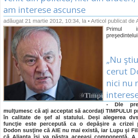
am interese ascunse
adăugat
21 martie 2012, 10:34
, la
• Articol publicat de
Primul i
preşedintelu
„Nu ştiu
cerut D
nici nu
interes
- Dle pre
mulţumesc că aţi acceptat să acordaţi TIMPULUI pr
în calitate de şef al statului. Deşi alegerea dv
funcţie este percepută ca o depăşire a crizei p
Dodon susţine că AIE nu mai există, iar Lupu şi Fil
că Alianţa îşi va păstra aceeaşi componenţă. A