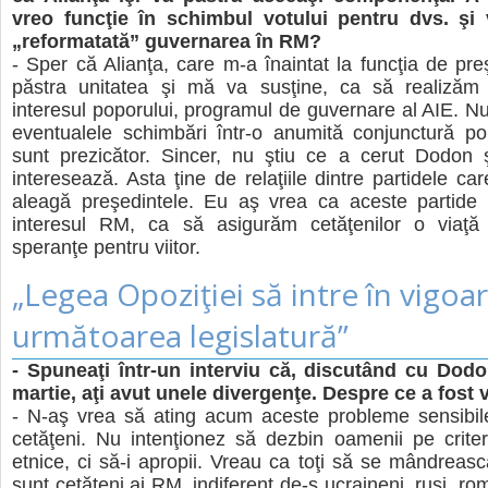
vreo funcţie în schimbul votului pentru dvs. şi
„reformatată” guvernarea în RM?
- Sper că Alianţa, care m-a înaintat la funcţia de preş
păstra unitatea şi mă va susţine, ca să realizăm
interesul poporului, programul de guvernare al AIE. Nu
eventualele schimbări într-o anumită conjunctură pol
sunt prezicător. Sincer, nu ştiu ce a cerut Dodon 
interesează. Asta ţine de relaţiile dintre partidele ca
aleagă preşedintele. Eu aş vrea ca aceste partide 
interesul RM, ca să asigurăm cetăţenilor o viaţ
speranţe pentru viitor.
„Legea Opoziţiei să intre în vigoar
următoarea legislatură”
- Spuneaţi într-un interviu că, discutând cu Dod
martie, aţi avut unele divergenţe. Despre ce a fost
- N-aş vrea să ating acum aceste probleme sensibile
cetăţeni. Nu intenţionez să dezbin oamenii pe criteri
etnice, ci să-i apropii. Vreau ca toţi să se mândreasc
sunt cetăţeni ai RM, indiferent de-s ucraineni, ruşi, ro