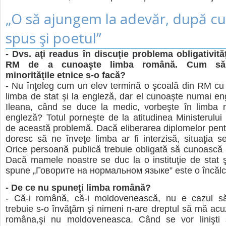
„O să ajungem la adevăr, după c
spus şi poetul”
- Dvs. aţi readus în discuţie problema obligativităţ
RM de a cunoaşte limba română. Cum să
minorităţile etnice s-o facă?
- Nu înţeleg cum un elev termină o şcoală din RM cu
limba de stat şi la engleză, dar el cunoaşte numai e
Ileana, când se duce la medic, vorbeşte în limba
engleză? Totul porneşte de la atitudinea Ministerului 
de această problemă. Dacă eliberarea diplomelor pent
doresc să ne înveţe limba ar fi interzisă, situaţia 
Orice persoană publică trebuie obligată să cunoască 
Dacă mamele noastre se duc la o instituţie de stat ş
spune „Говорите на нормальном языке” este o încălc
- De ce nu spuneţi limba română?
- Că-i română, că-i moldovenească, nu e cazul s
trebuie s-o învăţăm şi nimeni n-are dreptul să mă ac
româna,şi nu moldoveneasca. Când se vor linişti s