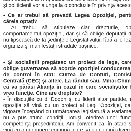
şi politicienii vor ajunge la o concluzie în privinţa acest
- Ce ar trebui să prevadă Legea Opoziţiei, pent
căreia optaţi?
- Ar trebui să stipuleze clar drepturile, obli
comportamentul opoziţiei, dar şi să oblige deputaţii d
nu lipsească de la şedinţele Legislativului, fără a le le
organiza şi manifestaţii stradale paşnice.
- Şi socialiştii pregătesc un proiect de lege, ca
oblige guvernarea să acorde opoziţiei conducere
de control în stat: Curtea de Conturi, Comisi
Centrală (CEC) şi altele. La rândul său, Mihai Ghim
că va părăsi Alianţa în cazul în care socialiştilor
vreo funcţie. Cine are dreptate?
- În discuţiile cu dl Dodon şi cu liderii altor partide
opoziţia să vină cu un proiect al Legii Opoziţiei, ca
vigoare începând cu următoarea legislatură a Parlame
nu a pus atunci condiţii. Totuşi, oferirea unor func
competenţa preşedintelui. Am convenit ca, în atare si
vină cu o propunere comună, care să nu conţină diver