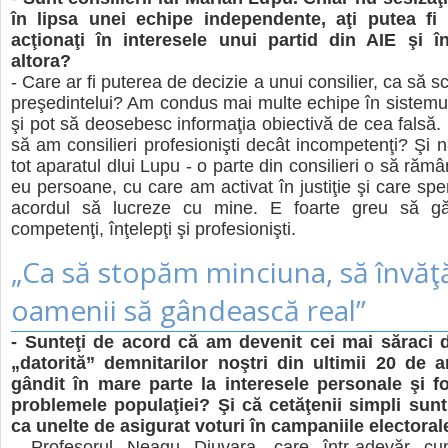
în lipsa unei echipe independente, aţi putea fi 
acţionaţi în interesele unui partid din AIE şi î
altora?
- Care ar fi puterea de decizie a unui consilier, ca să 
preşedintelui? Am condus mai multe echipe în sistemu
şi pot să deosebesc informaţia obiectivă de cea falsă.
să am consilieri profesionişti decât incompetenţi? Şi 
tot aparatul dlui Lupu - o parte din consilieri o să rămâ
eu persoane, cu care am activat în justiţie şi care spe
acordul să lucreze cu mine. E foarte greu să gă
competenţi, înţelepţi şi profesionişti.
„Ca să stopăm minciuna, să învă
oamenii să gândească real”
- Sunteţi de acord că am devenit cei mai săraci 
„datorită” demnitarilor noştri din ultimii 20 de a
gândit în mare parte la interesele personale şi fo
problemele populaţiei? Şi că cetăţenii simpli sunt 
ca unelte de asigurat voturi în campaniile electoral
- Profesorul Neagu Djuvara, care într-adevăr cun