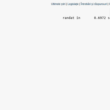
Ultimele știri
|
Legislație
|
Întrebări și răspunsuri
|
randat în 	0.