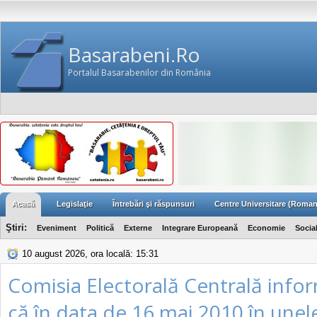
Basarabeni.Ro
Portalul Basarabenilor din România
Acasă
Legislaţie
Întrebări şi răspunsuri
Centre Universitare (Roman
Ştiri:
Eveniment
Politică
Externe
Integrare Europeană
Economie
Socia
10 august 2026, ora locală: 15:31
Comisia Electorală Centrală info
că în data de 16 mai 2010 în unel