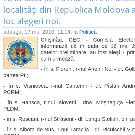
localităţi din Republica Moldova 
loc alegeri noi.
adăugat
17 mai 2010, 11:14
, la
Politică
Chişinău, CEC - Comisia Elector
informează că în data de 16 mai 2
datelor preliminare, au fost aleşi 7 pr
cum urmează:
- în s. Floreni, r-nul Anenii Noi - dl. Go
partea PL;
- în s. Vişniovca, r-nul Cantemir - dl. Pîslari Andr
PCRM;
- în s. Hansca, r-nul Ialoveni - dna. Moşneguţa Ele
PLDM;
- în s. Roşcani, r-nul Străşeni - dl. Lungu Stelian, din
- în s. Albota de Sus, r-nul Taraclia - dl. Piculschii Vic