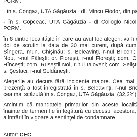
PCRM;
- în s. Congaz, UTA Găgăuzia - dl. Mincu Fiodor, din 
- în s. Copceac, UTA Găgăuzia - dl Colioglo Nicola
PCRM.
În 8 dintre localităţile în care au avut loc alegeri, va fi
doi de scrutin la data de 30 mai curent, după cum
Sîngera, mun. Chişinău; s. Beleavinţi, r-nul Briceni
Nou, r-nul Făleşti; or. Floreşti, r-nul Floreşti; com. C
Hînceşti; com. Ruseştii Noi, r-nul Ialoveni; com. Selişt
s. Şestaci, r-nul Şoldăneşti.
Alegerile au decurs fără incidente majore. Cea mai 
prezenţă a fost înregistrată în s. Beleavinţi, r-nul Br
cea mai scăzută în s. Congaz, UTA Găgăuzia (32,2%)
Amintim că mandatele primarilor din aceste localită
înainte de termen fie în legătură cu decesul acestora,
a intrării în vigoare a sentinţei de condamnare.
Autor:
CEC