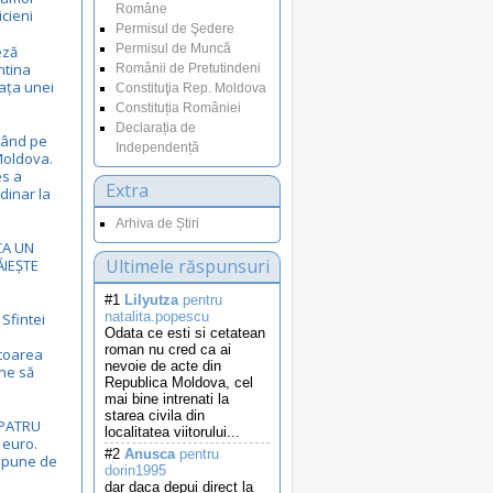
Române
ticieni
Permisul de Şedere
Permisul de Muncă
eză
ntina
Românii de Pretutindeni
iața unei
Constituţia Rep. Moldova
Constituția României
Declarația de
sând pe
Independență
 Moldova.
es a
Extra
rdinar la
Arhiva de Știri
CA UN
Ultimele răspunsuri
ĂIEȘTE
#1
Lilyutza
pentru
natalita.popescu
Sfintei
Odata ce esti si cetatean
roman nu cred ca ai
toarea
nevoie de acte din
ne să
Republica Moldova, cel
mai bine intrenati la
starea civila din
 PATRU
localitatea viitorului...
 euro.
#2
Anusca
pentru
spune de
dorin1995
dar daca depui direct la