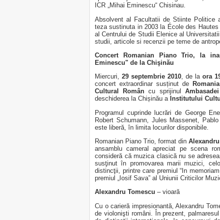
ICR „Mihai Eminescu“ Chisinau.
Absolvent al Facultatii de Stiinte Politice a
teza sustinuta in 2003 la École des Haute
al Centrului de Studii Elenice al Universitat
studii, articole si recenzii pe teme de antropol
Concert Romanian Piano Trio, la inau
Eminescu" de la Chişinău
Miercuri,
29 septembrie 2010
, de la
ora 1
concert extraordinar susținut de
Romania
Cultural Român
cu sprijinul
Ambasadei
deschiderea la Chișinău a
Institutului Cu
Programul cuprinde lucrări de George Ene
Robert Schumann, Jules Massenet, Pablo S
este liberă, în limita locurilor disponibile.
Romanian Piano Trio, format din
Alexandru
ansamblu cameral apreciat pe scena româ
consideră că muzica clasică nu se adresează 
susţinut în promovarea marii muzici, cel
distincţii, printre care premiul “In memoria
premiul „Iosif Sava” al Uniunii Criticilor Muzi
Alexandru Tomescu
– vioară
Cu o carieră impresionantă, Alexandru Tomesc
de violonişti români. În prezent, palmaresu