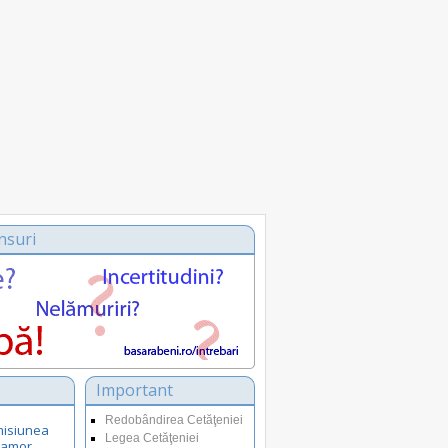
nsuri
Important
Redobândirea Cetăţeniei
misiunea
Legea Cetăţeniei
 amor