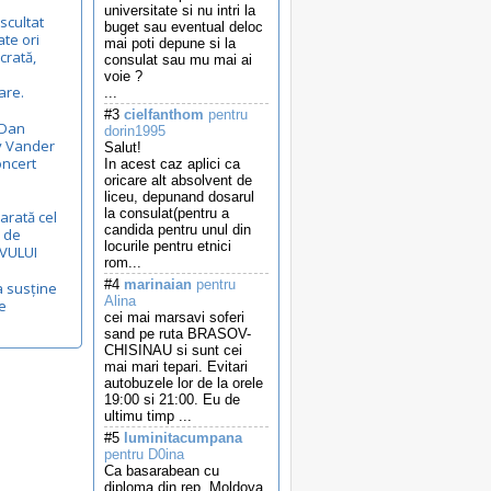
universitate si nu intri la
scultat
buget sau eventual deloc
te ori
mai poti depune si la
crată,
consulat sau mu mai ai
voie ?
are.
...
#3
cielfanthom
pentru
 Dan
dorin1995
y Vander
Salut!
oncert
In acest caz aplici ca
oricare alt absolvent de
liceu, depunand dosarul
la consulat(pentru a
arată cel
candida pentru unul din
 de
locurile pentru etnici
VULUI
rom...
#4
marinaian
pentru
a susține
Alina
e
cei mai marsavi soferi
sand pe ruta BRASOV-
CHISINAU si sunt cei
mai mari tepari. Evitari
autobuzele lor de la orele
19:00 si 21:00. Eu de
ultimu timp ...
#5
luminitacumpana
pentru D0ina
Ca basarabean cu
diploma din rep. Moldova