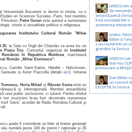
(VIDEO) Am a
de nenumăra
l Universitatii Bucuresti si doctor in istorie, cu o
această piesă consa
s Études en Sciences Sociales, Paris, fost membru
însă niciodată într-o
ii Princeton,
Petre Guran
este autorul a numeroase
asemenea interpret
ogie, istorie si actualitate politica si religioasa.
gurarea Institutului Cultural Român "Mihai
(video, foto)
Bălan și Tan
s-au reunit într-un c
9.30
, la Sala cu Orgă din Chișinău va avea loc un
grandios la Soroca
n Piano Trio
. Concertul, organizat de
Institutul
 României în Republica Moldova
, marchează
(VIDEO) Cum 
ltural Român „Mihai Eminescu“.
mai nou CLIP
promovare a BRAŞO
scu, Camille Saint-Saëns, Händel – Halvorssen,
arasate și Astor Piazzolla (detalii
aici
). Intrarea
Dan Bălan v
un concert d
 Tomescu, Horia Mihail
și
Răzvan Suma
este un
EXCEPȚIE la Soroca
nească şi internaţională. Membrii ansamblului
unui public exclusivist, ci tuturor. Pentru efortul
or trei muzicieni le-au fost decernate numeroase
m Iosif Sava”, acordat de Radio România Cultural şi
cali.
u poate fi considerat un lider al tinerei generaţii
l său numără peste 100 de premii I naţionale şi 26