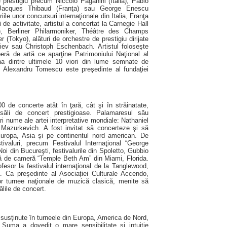
de prestigiu precum Niccolo Paganini (Italia), Pablo
 Jacques Thibaud (Franţa) sau George Enescu
iile unor concursuri internaţionale din Italia, Franţa
e activitate, artistul a concertat la Carnegie Hall
, Berliner Philarmoniker, Théâtre des Champs
 (Tokyo), alături de orchestre de prestigiu dirijate
rgiev sau Christoph Eschenbach. Artistul foloseşte
peră de artă ce aparţine Patrimoniului Naţional al
una dintre ultimele 10 viori din lume semnate de
e. Alexandru Tomescu este preşedinte al fundaţiei
0 de concerte atât în ţară, cât şi în străinatate,
 săli de concert prestigioase. Palamaresul său
i nume ale artei interpretative mondiale: Nathaniel
 Mazurkevich. A fost invitat să concerteze şi să
 Europa, Asia şi pe continentul nord american. De
ivaluri, precum Festivalul Internaţional “George
Noi din Bucureşti, festivalurile din Spoletto, Gubbio
ică de cameră “Temple Beth Am” din Miami, Florida.
ofesor la festivalul internaţional de la Tanglewood,
Ca preşedinte al Asociației Culturale Accendo,
or turnee naţionale de muzică clasică, menite să
ălile de concert.
e susţinute în turneele din Europa, America de Nord,
uma a dovedit o mare sensibilitate şi intuiţie