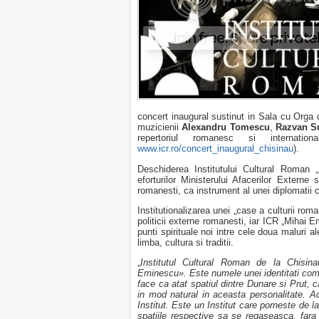
concert inaugural sustinut in Sala cu Orga
muzicienii
Alexandru Tomescu
,
Razvan 
repertoriul romanesc si internatio
www.icr.ro/concert_inaugural_chisinau
).
Deschiderea Institutului Cultural Roman 
eforturilor Ministerului Afacerilor Externe 
romanesti, ca instrument al unei diplomatii 
Institutionalizarea unei „case a culturii rom
politicii externe romanesti, iar ICR „Mihai 
punti spirituale noi intre cele doua maluri a
limba, cultura si traditii.
„
Institutul Cultural Roman de la Chisin
Eminescu». Este numele unei identitati comu
face ca atat spatiul dintre Dunare si Prut, c
in mod natural in aceasta personalitate. A
Institut. Este un Institut care porneste de l
spatiile respective sa se regaseasca, far