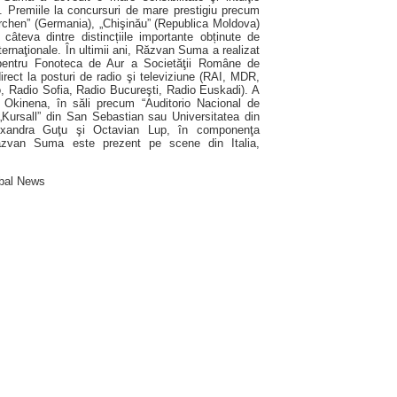
. Premiile la concursuri de mare prestigiu precum
kirchen” (Germania), „Chişinău” (Republica Moldova)
câteva dintre distincțiile importante obținute de
ernaţionale. În ultimii ani, Răzvan Suma a realizat
iv pentru Fonoteca de Aur a Societăţii Române de
irect la posturi de radio şi televiziune (RAI, MDR,
 Radio Sofia, Radio Bucureşti, Radio Euskadi). A
su Okinena, în săli precum “Auditorio Nacional de
„Kursall” din San Sebastian sau Universitatea din
lexandra Guţu şi Octavian Lup, în componenţa
 Răzvan Suma este prezent pe scene din Italia,
obal News