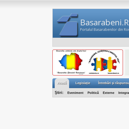
Basarabeni.
Portalul Basarabenilor din R
Acasă
Legislaţie
Întrebări şi răspunsu
Ştiri:
Eveniment
Politică
Externe
Integr