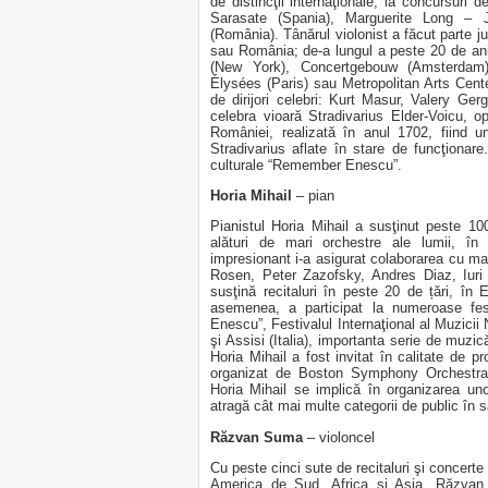
de distincţii internaţionale, la concursuri 
Sarasate (Spania), Marguerite Long –
(România). Tânărul violonist a făcut parte jur
sau România; de-a lungul a peste 20 de ani d
(New York), Concertgebouw (Amsterdam)
Élysées (Paris) sau Metropolitan Arts Center
de dirijori celebri: Kurt Masur, Valery Ge
celebra vioară Stradivarius Elder-Voicu, o
României, realizată în anul 1702, fiind 
Stradivarius aflate în stare de funcţionar
culturale “Remember Enescu”.
Horia Mihail
– pian
Pianistul Horia Mihail a susţinut peste 100
alături de mari orchestre ale lumii, în
impresionant i-a asigurat colaborarea cu mar
Rosen, Peter Zazofsky, Andres Diaz, Iuri
susţină recitaluri în peste 20 de țări, în
asemenea, a participat la numeroase fest
Enescu”, Festivalul Internaţional al Muzicii 
şi Assisi (Italia), importanta serie de muz
Horia Mihail a fost invitat în calitate de pr
organizat de Boston Symphony Orchestra. 
Horia Mihail se implică în organizarea un
atragă cât mai multe categorii de public în s
Răzvan Suma
– violoncel
Cu peste cinci sute de recitaluri şi concert
America de Sud, Africa şi Asia, Răzvan S