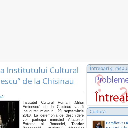
 Institutului Cultural
Întrebări şi răspu
scu“ de la Chisinau
ură
Institutul Cultural Roman „Mihai
Eminescu“ de la Chisinau va fi
Cultură
inaugurat miercuri,
29
septembrie
2010
. La ceremonia de deschidere
vor participa ministrul Afacerilor
Pamflet // E
Externe al Romaniei,
Teodor
o noapte de