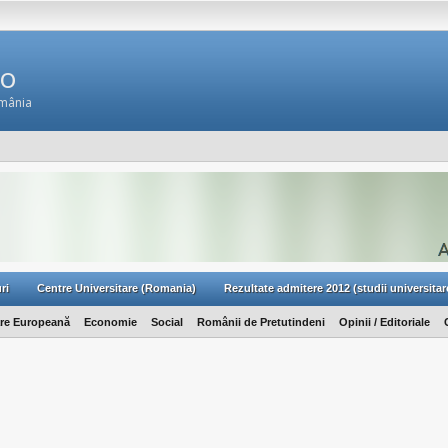
Ro
omânia
ri
Centre Universitare (Romania)
Rezultate admitere 2012 (studii universitar
are Europeană
Economie
Social
Românii de Pretutindeni
Opinii / Editoriale