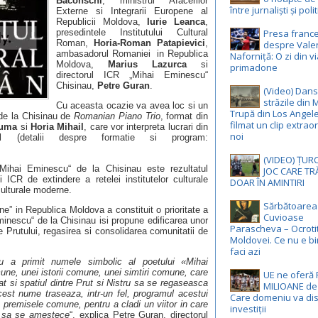
Baconschi
, ministrul Afacerilor
între jurnaliști și poli
Externe si Integrarii Europene al
Republicii Moldova,
Iurie Leanca
,
presedintele Institutului Cultural
Presa franc
Roman,
Horia-Roman Patapievici
,
despre Vale
ambasadorul Romaniei in Republica
Naforniță: O zi din v
Moldova,
Marius Lazurca
si
primadone
directorul ICR „Mihai Eminescu“
Chisinau,
Petre Guran
.
(Video) Dan
străzile din
Cu aceasta ocazie va avea loc si un
Trupă din Los Angel
 de la Chisinau de
Romanian Piano Trio
, format din
filmat un clip extrao
Suma
si
Horia Mihail
, care vor interpreta lucrari din
noi
nal (detalii despre formatie si program:
(VIDEO) ȚUR
„Mihai Eminescu“ de la Chisinau este rezultatul
JOC CARE TR
si ICR de extindere a retelei institutelor culturale
DOAR ÎN AMINTIRI
culturale moderne.
Sărbătoarea 
ane” in Republica Moldova a constituit o prioritate a
Cuvioase
Eminescu“ de la Chisinau isi propune edificarea unor
Parascheva – Ocroti
le Prutului, regasirea si consolidarea comunitatii de
Moldovei. Ce nu e bi
faci azi
au a primit numele simbolic al poetului «Mihai
ne, unei istorii comune, unei simtiri comune, care
UE ne oferă
at si spatiul dintre Prut si Nistru sa se regaseasca
MILIOANE de
cest nume traseaza, intr-un fel, programul acestui
Care domeniu va di
a premisele comune, pentru a cladi un viitor in care
investiții
a sa se amestece
“, explica Petre Guran, directorul