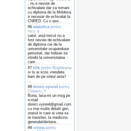
, nu e nevoie de
echivalare dar ca romani
cu diploma de la Moldova
e necesar de echivalat la
CNRED. Cu o ase...
#6
adaiulica
pentru
nicu_d
salut, anul trecut nu a
fost nevoie de echivalare
de diploma cei de la
universitate ocupanduse
personal, dar trebuie sa
intrebi la universitatea
care ...
#7
lilik
pentru Bogdanpop
si tu ai scos vreodata
bani de pe siteul asta?
...
#8
donici.vyiorel
pentru
Ciobanu_V
Buna, lasa-mi un msg pe
e-mail
donici.vyiorel@gmail.com
cu mai multe detalii gen,
orasul in care ai vrea sa
te transferi, la medicina
generala/dentara...
#9
crinna
pentru