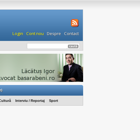
Login
Cont nou
Despre
Contact
e)
Cultură
Interviu / Reportaj
Sport