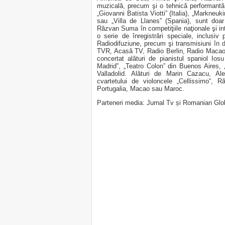
muzicală, precum şi o tehnică performantă
„Giovanni Batista Viotti” (Italia), „Markneu
sau „Villa de Llanes” (Spania), sunt doar 
Răzvan Suma în competiţiile naţionale şi int
o serie de înregistrări speciale, inclus
Radiodifuziune, precum şi transmisiuni în d
TVR, Acasă TV, Radio Berlin, Radio Macao,
concertat alături de pianistul spaniol Io
Madrid”, „Teatro Colon” din Buenos Aires, 
Valladolid. Alături de Marin Cazacu, A
cvartetului de violoncele „Cellissimo“,
Portugalia, Macao sau Maroc.
Parteneri media: Jurnal Tv și Romanian Gl