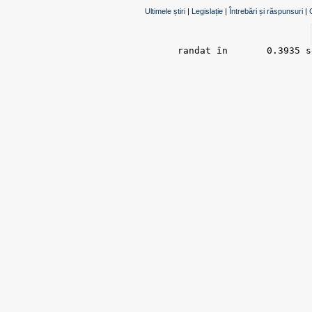
Ultimele știri
|
Legislație
|
Întrebări și răspunsuri
|
randat în 	0.