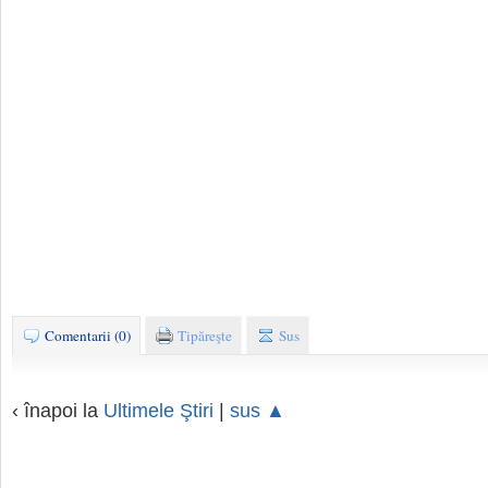
Comentarii (0)
Tipăreşte
Sus
‹ înapoi la
Ultimele Ştiri
|
sus ▲