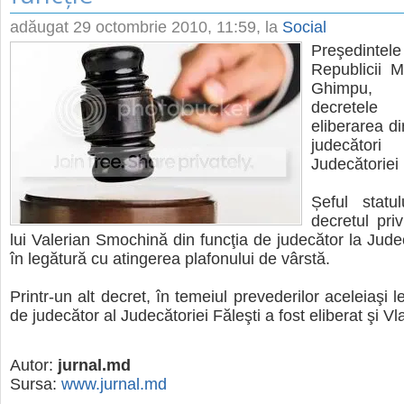
adăugat
29 octombrie 2010, 11:59
, la
Social
Preşedintele
Republicii M
Ghimpu,
decretel
eliberarea di
judecători
Judecătoriei 
Șeful statu
decretul pri
lui Valerian Smochină din funcţia de judecător la Judec
în legătură cu atingerea plafonului de vârstă.
Printr-un alt decret, în temeiul prevederilor aceleiaşi le
de judecător al Judecătoriei Făleşti a fost eliberat şi V
Autor:
jurnal.md
Sursa:
www.jurnal.md