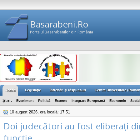
Basarabeni.Ro
Portalul Basarabenilor din România
Acasă
Legislaţie
Întrebări şi răspunsuri
Centre Universitare (Roman
Ştiri:
Eveniment
Politică
Externe
Integrare Europeană
Economie
Socia
10 august 2026, ora locală: 17:51
Doi judecători au fost eliberați d
funcție