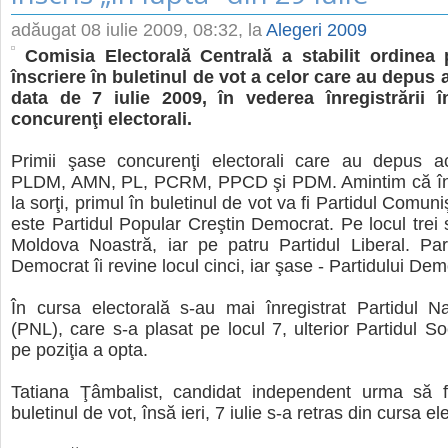
adăugat
08 iulie 2009, 08:32
, la
Alegeri 2009
Comisia Electorală Centrală a stabilit ordinea 
înscriere în buletinul de vot a celor care au depus 
data de 7 iulie 2009, în vederea înregistrării î
concurenţi electorali.
Primii şase concurenţi electorali care au depus ac
PLDM, AMN, PL, PCRM, PPCD şi PDM. Amintim că în 
la sorţi, primul în buletinul de vot va fi Partidul Comuniş
este Partidul Popular Creştin Democrat. Pe locul trei s
Moldova Noastră, iar pe patru Partidul Liberal. Part
Democrat îi revine locul cinci, iar şase - Partidului Dem
În cursa electorală s-au mai înregistrat Partidul Na
(PNL), care s-a plasat pe locul 7, ulterior Partidul S
pe poziţia a opta.
Tatiana Ţâmbalist, candidat independent urma să 
buletinul de vot, însă ieri, 7 iulie s-a retras din cursa el