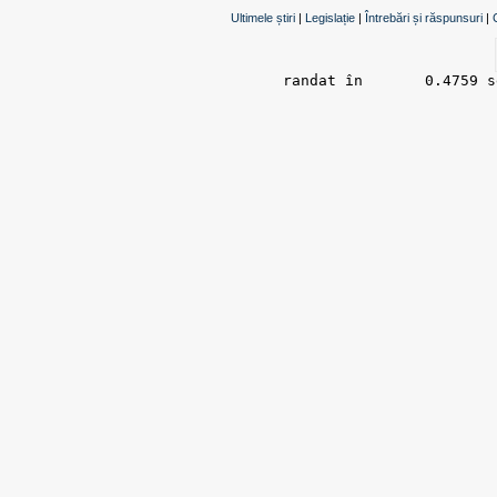
Ultimele știri
|
Legislație
|
Întrebări și răspunsuri
|
randat în 	0.