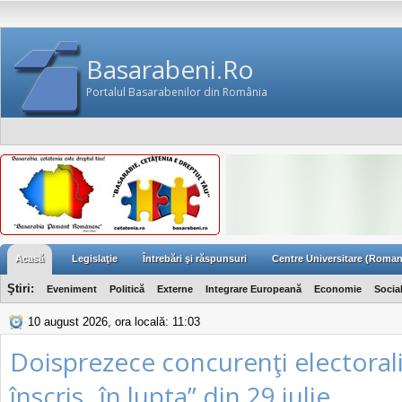
Basarabeni.Ro
Portalul Basarabenilor din România
Acasă
Legislaţie
Întrebări şi răspunsuri
Centre Universitare (Roman
Ştiri:
Eveniment
Politică
Externe
Integrare Europeană
Economie
Socia
10 august 2026, ora locală: 11:03
Doisprezece concurenţi electorali
înscris „în lupta” din 29 iulie