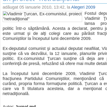
adăugat
05 ianuarie 2010, 13:42
, la
Alegeri 2009
Fostul depu
Vladimir Ţ
lansa prop
politic într-o săptămână. Acesta a declarat, pentru j
este urmat şi de alţi colegi care au părăsit fracţi
Comuniştilor la începutul lunii decembrie 2009.
Ex-deputatul comunist şi actualul deputat neafiliat, Vl
susţine că va dezvălui, la 12 ianuarie, planurile privi
politic. Ex-comunistul Ţurcan susţine că deja are
conferinţă de presă, refuzând să ofere mai multe detalii
La începutul lunii decembrie 2009, Vladimir Ţur
fracţiunea Partidului Comuniştilor, menţionând că
curând, propria forma formaţiune politică. Ţurcan a e
care va fi titulatura acesteia, dar a menţionat
netradiţională.
Autor:
Jurnal.md