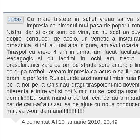
Cu mare tristete in suflet vreau sa va 
#22043
impresia ca nimanui nu-i pasa de poporul ro
Nistru, dar si d-lor sunt de vina, ca nu scot un cuv
debilei conduceri de acolo, un venetic a instaurat
groaznica, si toti au luat apa in gura, am avut ocazia 
Tiraspol cu vre-o 4 ani in urma, am facut facultate 
Pedagogic...si cu lacrimi in ochi am trecut p
orasului...nici zare de om pe strada spre amurg o lin
ca dupa razboi...aveam impresia ca acus o sa fiu ar
eram la periferia Rusiei,unde auzi numai limba rusa.P
pe la noi pe la Chisinau dragi tiraspoleni-moldoveni
diferenta e intre voi si noi.Nimic nu se castiga usor 
dormiti!!!!Eu sunt mandra de toti cei, ce au o mand
cat de cat.Bafta D-zeu sa ne ajute cu noua conducer
mal, va v-om da mana!!!!!!!!!!!!!!
A comentat
Al
10 ianuarie 2010, 20:49