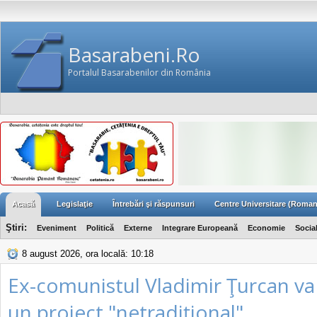
Basarabeni.Ro
Portalul Basarabenilor din România
Acasă
Legislaţie
Întrebări şi răspunsuri
Centre Universitare (Roman
Ştiri:
Eveniment
Politică
Externe
Integrare Europeană
Economie
Socia
8 august 2026, ora locală: 10:18
Ex-comunistul Vladimir Ţurcan va
un proiect "netradiţional"