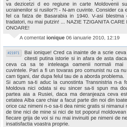
va dezicetzi d eo regiune in carte Moldovenii sun
ucrainenilor si rusilor?! - N-am cuvinte. Consider ca 
fel ca fatza de Basarabia in 1940. V-asi blestm
tradatori, nu mai putzin! ... NAZIE TZIGANITA CAR
ONOARE!
A comentat
ionique
06 ianuarie 2010, 12:19
Bai ionique! Cred ca inainte de a scrie ceva 
#21971
citesti putina istorie si in afara de asta daca
ceva ca sa te inteleaga oamenii normali mai o
cuvintele. Pari a fi un tovaras pro comunist nu ca nu 
cam tigani, dar dupa felul tau de a aborda problema.
Si acum sa-ti aduc la cunostinta Transnistria n-a f
Moldova nici odata si eu sincer sa-ti spun ma do
partea aia a Rusiei, daca ma deranjeaza ceva es
cetatea Alba care chiar a facut parte din noi din toate
orice caz nimeni n-o sa-ti dea nimic gratis si nimanui 
de tine nici de mine si nici de tot poporul moldovean
fiecare grija de voi si nu mai invinuiti pe nimeni de n
insatisfactia voastra proprie.