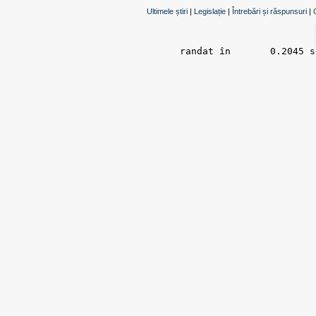
Ultimele știri
|
Legislație
|
Întrebări și răspunsuri
|
randat în 	0.