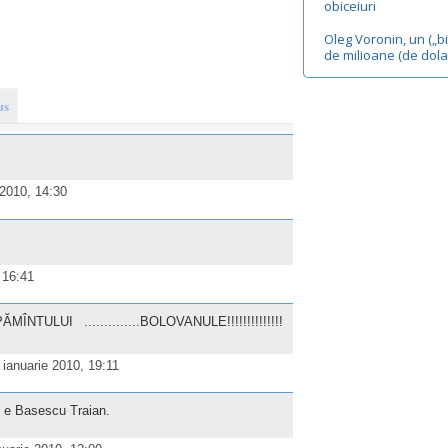
obiceiuri
Oleg Voronin, un („bi
de milioane (de dolar
us
 2010, 14:30
 16:41
LUI ..............BOLOVANULE!!!!!!!!!!!!!!
 ianuarie 2010, 19:11
 e Basescu Traian.