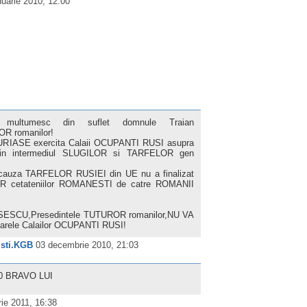
nuarie 2010, 12:00
multumesc din suflet domnule Traian
OR romanilor!
URIASE exercita Calaii OCUPANTI RUSI asupra
 intermediul SLUGILOR si TARFELOR gen
cauza TARFELOR RUSIEI din UE nu a finalizat
 cetateniilor ROMANESTI de catre ROMANII
SESCU,Presedintele TUTUROR romanilor,NU VA
rele Calailor OCUPANTI RUSI!
isti.KGB
03 decembrie 2010, 21:03
0 BRAVO LUI
ie 2011, 16:38