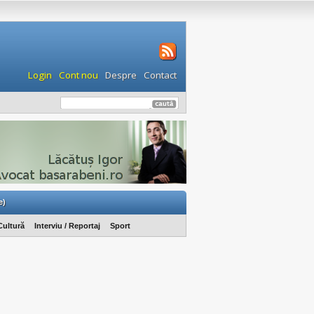
Login
Cont nou
Despre
Contact
e)
Cultură
Interviu / Reportaj
Sport