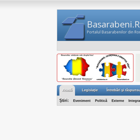
Basarabeni.
Portalul Basarabenilor din R
Acasă
Legislaţie
Întrebări şi răspunsu
Ştiri:
Eveniment
Politică
Externe
Integr