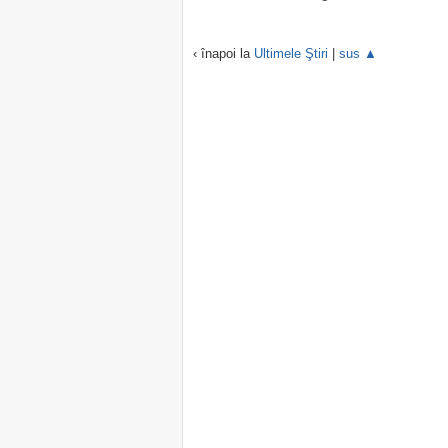
‹ înapoi la
Ultimele Ştiri
|
sus ▲