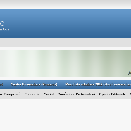
Ro
omânia
ri
Centre Universitare (Romania)
Rezultate admitere 2012 (studii universitar
are Europeană
Economie
Social
Românii de Pretutindeni
Opinii / Editoriale