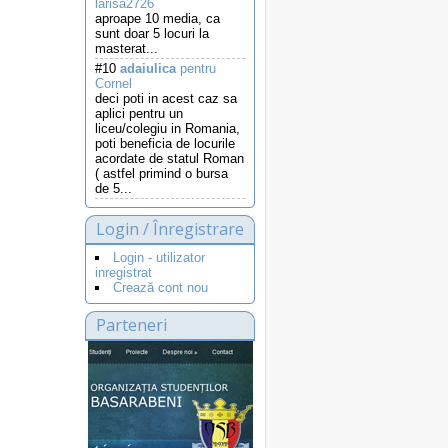
larisa2726
aproape 10 media, ca
sunt doar 5 locuri la
masterat...
#10
adaiulica
pentru
Cornel
deci poti in acest caz sa
aplici pentru un
liceu/colegiu in Romania,
poti beneficia de locurile
acordate de statul Roman
( astfel primind o bursa
de 5...
Login / Înregistrare
Login - utilizator
inregistrat
Crează cont nou
Parteneri