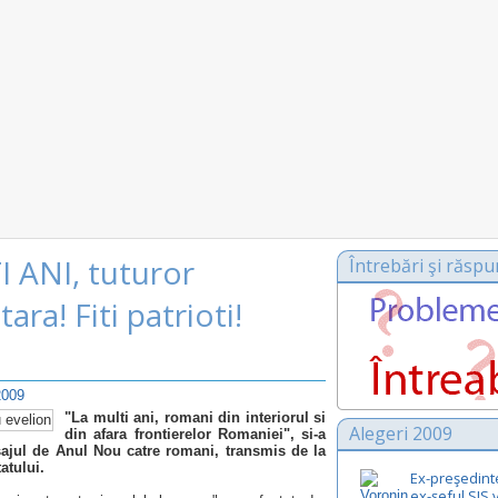
 ANI, tuturor
Întrebări şi răspu
ara! Fiti patrioti!
2009
"La multi ani, romani din interiorul si
Alegeri 2009
din afara frontierelor Romaniei", si-a
jul de Anul Nou catre romani, transmis de la
atului.
Ex-preşedintel
ex-şeful SIS v