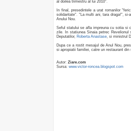
al doilea trimestru al lui 2010".
In final, presedintele a urat romanilor "feri
solidaritate". "La multi ani, tara draga!", s
Anului Nou.
Seful statului se afla impreuna cu sotia si 
zile. In statiunea Sinaia petrec Revelionul s
Deputatilor,
Roberta Anastase
, si ministrul
Dupa ce a rostit mesajul de Anul Nou, pres
si apropiatii familiei, catre un restaurant di
Autor:
Ziare.com
Sursa:
www.victor-roncea.blogspot.com