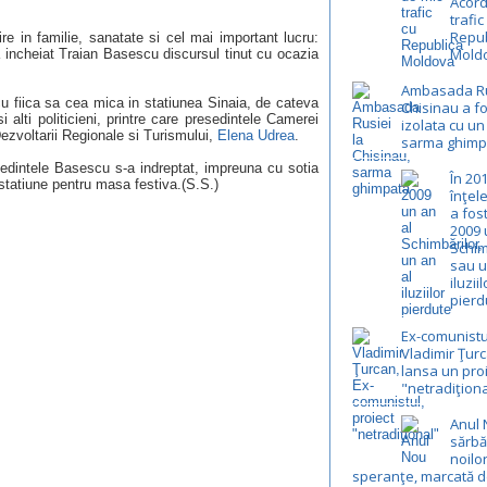
Acord
trafic
Repub
cire in familie, sanatate si cel mai important lucru:
Mold
i-a incheiat Traian Basescu discursul tinut cu ocazia
Ambasada Ru
cu fiica sa cea mica in statiunea Sinaia, de cateva
Chisinau a fo
i alti politicieni, printre care presedintele Camerei
izolata cu un
 Dezvoltarii Regionale si Turismului,
Elena Udrea
.
sarma ghimp
edintele Basescu s-a indreptat, impreuna cu sotia
În 20
n statiune pentru masa festiva.(S.S.)
înţel
a fos
2009 
Schim
sau u
iluziil
pierd
Ex-comunistu
Vladimir Ţur
lansa un pro
"netradiţiona
Anul 
sărbă
noilo
speranţe, marcată d