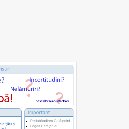
nsuri
Important
Redobândirea Cetăţeniei
e ţării şi
Legea Cetăţeniei
or fi