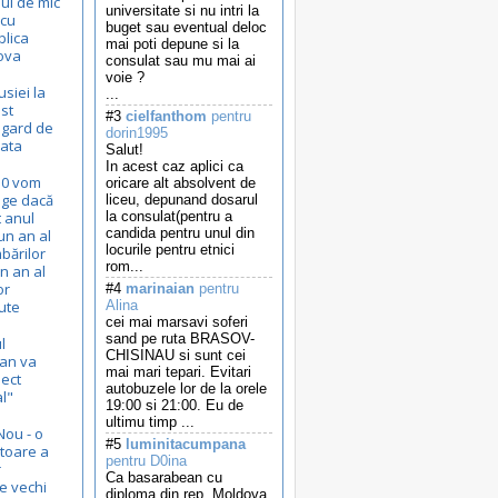
ul de mic
universitate si nu intri la
 cu
buget sau eventual deloc
lica
mai poti depune si la
ova
consulat sau mu mai ai
voie ?
siei la
...
st
#3
cielfanthom
pentru
 gard de
dorin1995
ata
Salut!
In acest caz aplici ca
10 vom
oricare alt absolvent de
ege dacă
liceu, depunand dosarul
t anul
la consulat(pentru a
candida pentru unul din
un an al
locurile pentru etnici
bărilor
rom...
n an al
or
#4
marinaian
pentru
ute
Alina
cei mai marsavi soferi
sand pe ruta BRASOV-
l
CHISINAU si sunt cei
can va
mai mari tepari. Evitari
iect
autobuzele lor de la orele
l"
19:00 si 21:00. Eu de
ultimu timp ...
Nou - o
#5
luminitacumpana
toare a
pentru D0ina
r
Ca basarabean cu
e vechi
diploma din rep. Moldova