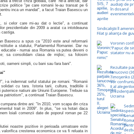
ania a trecut criza globala, care "ne-a afectat, dar
audiaţi de pr
rize politice "pe care romanii le-au transat pe 6
în dosarul
 pentru inca un mandat", a facut Traian Basescu un
evenimentelo
t.
aprilie
, si celor care mi-au dat o lectie", a continuat
ilor prezidentiale din 2009 a aratat ca intotdeauna
Sindicaliştii îl ameni
n castiga.
Filat şi alianţa de g
aian Basescu a spus ca "2010 este anul reformarii
Voronin conf
nstitutie a statului, Parlamentul Romaniei. Dar nu
“Papuc de si
de educatie - numai asa Romania va putea deveni o
statator nu a
te; sa consolidam clasa de mijloc; sa folosim
nimic”
oti, oameni simpli, cu bani sau fara bani".
Rezultate par
Ianucovici (36
ai"
Timoşenko (
vor confrunta
!", i-a indemnat seful statului pe romani. "Romanii
olidari cu tara. Istoria tarii, cultura, traditiile ii
II al alegerilo
puternice natiuni ale Uniunii Europene. Trebuie sa
prezidenţial
a patriotism", a continuat Traian Basescu.
Ucraina
a cumpana dintre ani: "In 2010, vom scapa din criza
Sedin
ntul trait in 2009". In plus, "se va hotari daca
speci
amanem loiali comenzii date de poporul roman pe 22
Senat
Roma
pentr
olutiei noastre pozitive in perioada urmatoare este
dezb
 valorifica cresterea economica ce va fi reluata in