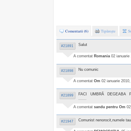
Comentarii (6)
Tipăreşte
S
Salut
#21891
A comentat
Romania
02 ianuarie
Nu comunic
#21898
A comentat
Om
02 ianuarie 2010,
FACI UMBRĂ DEGEABA PĂMÎNTU
#21899
.......
A comentat
sandu pentru Om
02
Comunist nenorocit,numele tau
#21947