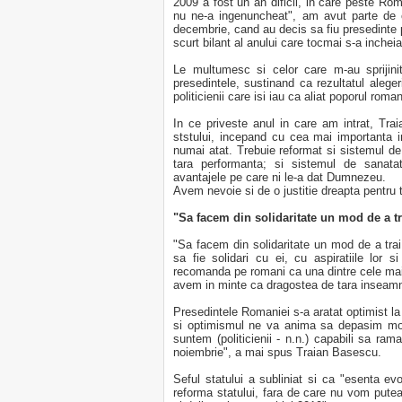
2009 a fost un an dificil, in care peste Rom
nu ne-a ingenuncheat", am avut parte de c
decembrie, cand au decis sa fiu presedinte
scurt bilant al anului care tocmai s-a incheia
Le multumesc si celor care m-au sprijinit
presedintele, sustinand ca rezultatul aleger
politicienii care isi iau ca aliat poporul roma
In ce priveste anul in care am intrat, Tr
ststului, incepand cu cea mai importanta i
numai atat. Trebuie reformat si sistemul 
tara performanta; si sistemul de sanata
avantajele pe care ni le-a dat Dumnezeu.
Avem nevoie si de o justitie dreapta pentru t
"Sa facem din solidaritate un mod de a tr
"Sa facem din solidaritate un mod de a trai
sa fie solidari cu ei, cu aspiratiile lor si s
recomanda pe romani ca una dintre cele mai 
avem in minte ca dragostea de tara inseamn
Presedintele Romaniei s-a aratat optimist l
si optimismul ne va anima sa depasim mome
suntem (politicienii - n.n.) capabili sa r
noiembrie", a mai spus Traian Basescu.
Seful statului a subliniat si ca "esenta ev
reforma statului, fara de care nu vom putea