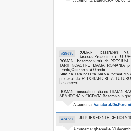
A comentat
DEMOCRATUL
05 ia
ROMANII basarabeni va 
#28639
Basescu,Presedinte al TUTUR
ROMANII basarabeni stiu de PRESIUNI 
TARII NOASTRE MAMA ROMANIA prin
Franta,Germania si Olanda.
Stim ca Tara noastra MAMA tocmai din 
procesul de REDOBANDIRE A TUTUROR
basarabeni.
ROMANII basarabeni stiu ca TRAIAN BA
ABANDONA NICIODATA Basarabia in ghea
A comentat
Vanatorul.De.Forum
UN PRESEDINTE DE NOTA 1
#34287
A comentat
ghenadie
30 decembr