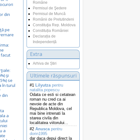
Române
ocurori
Permisul de Şedere
r din
Permisul de Muncă
Românii de Pretutindeni
Constituţia Rep. Moldova
nţă pe
Constituția României
uvernare
Declarația de
Independență
irma:
ne
Extra
 facut
Arhiva de Știri
ţiale:
Ultimele răspunsuri
%) şi
25%) se
 în turul
#1
Lilyutza
pentru
r
natalita.popescu
Odata ce esti si cetatean
e din
roman nu cred ca ai
nevoie de acte din
Republica Moldova, cel
ta
mai bine intrenati la
ala a
starea civila din
ului
localitatea viitorului...
niei
#2
Anusca
pentru
u a
dorin1995
ate
dar daca depui direct la