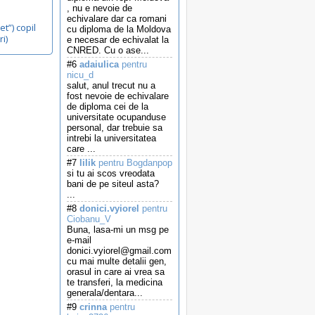
, nu e nevoie de
echivalare dar ca romani
et”) copil
cu diploma de la Moldova
i)
e necesar de echivalat la
CNRED. Cu o ase...
#6
adaiulica
pentru
nicu_d
salut, anul trecut nu a
fost nevoie de echivalare
de diploma cei de la
universitate ocupanduse
personal, dar trebuie sa
intrebi la universitatea
care ...
#7
lilik
pentru Bogdanpop
si tu ai scos vreodata
bani de pe siteul asta?
...
#8
donici.vyiorel
pentru
Ciobanu_V
Buna, lasa-mi un msg pe
e-mail
donici.vyiorel@gmail.com
cu mai multe detalii gen,
orasul in care ai vrea sa
te transferi, la medicina
generala/dentara...
#9
crinna
pentru