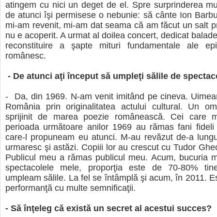
atingem cu nici un deget de el. Spre surprinderea mu
de atunci îşi permisese o nebunie: să cânte Ion Bar
mi-am revenit, mi-am dat seama că am făcut un salt 
nu e acoperit. A urmat al doilea concert, dedicat balade
reconstituire a şapte mituri fundamentale ale epi
românesc.
- De atunci aţi început să umpleţi sălile de spectac
- Da, din 1969. N-am venit imitând pe cineva. Uimea
România prin originalitatea actului cultural. Un om
sprijinit de marea poezie românească. Cei care 
perioada următoare anilor 1969 au rămas fani fideli
care-l propuneam eu atunci. M-au revăzut de-a lungu
urmaresc şi astăzi. Copiii lor au crescut cu Tudor Ghe
Publicul meu a rămas publicul meu. Acum, bucuria m
spectacolele mele, proporţia este de 70-80% tin
umpleam sălile. La fel se întâmplă şi acum, în 2011. Es
performanţă cu multe semnificaţii.
- Să înţeleg că există un secret al acestui succes?