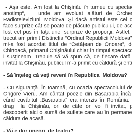
- Aşa este. Am fost la Chişinău în turneu cu spectac
anotimp”, unde am evoluat alături de Orches
Radioteleviziunii Moldova. Şi dacă artistul este cel 
face surprize cât se poate de plăcute publicului, de ac
fost cel pus în faţa unei surprize de proporţii. Astfel
trecut am primit Distincţia “Ordinul Republicii Moldova
mi-a fost acordat titlul de “Cetăţean de Onoare”, d
Chirtoacă, primarul Chişinăului chiar în timpul spectac
l susţineam. Trebuie să vă spun că, de fiecare dată
invitat la Chişinău, publicul m-a primit cu căldură şi en
- Să înţeleg că veţi reveni în Republica Moldova?
- Cu siguranţă. În toamnă, cu ocazia spectacolului de
Grigore Vieru. Am cântat poezie din Basarabia încă 
când cuvântul „Basarabia” era interzis în România. 
drag la Chişinău, ori de câte ori voi fi invitat,
descoperit aici o sumă de suflete care au în perman
căldura de acasă.
- Vă e dor uneori, de teatru?