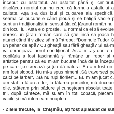
început cu asfaltatul. Au asfaltat până şi cimitiru
displăcea noroiul dar nu cred că formula asfaltului 
calitate. Aşa s-a dus izul şi culoarea aia specifică
seama ce bucurie e când plouă şi se baligă vacile 
sunt un tradiţionalist în sensul ăla că ţăranul român nu
din locul lui. Asta e o prostie. E normal ca el să evolu
doresc un ţăran român care să ştie încă să joace ho
atunci când îl vizitez să mă întrebe: “Domnule Tudor G
un pahar de apă? Cu gheaţă sau fără gheaţă? Şi să-m
vă deranjează aerul condiţionat. Asta mi-aş dori eu
copilăria a fost fascinantă şi rămâne un reper al e
artistice pentru că eu m-am bucurat încă de la început
pe care ţi-o creează şi ţi-o dă natura. Eu am fost un c
am fost slobod. Nu mi-a spus nimeni „Să traversezi pe 
calci pe iarba!", „Să nu rupi florile!"... Eu m-am jucat c
am stat la fătarea lor, la fătarea purceilor, mă duceam
oile, stăteam prin pădure şi cunoşteam absolut toate
tril, după cântece, mă suiam în toţi copacii, pleca
vacile şi mă întorceam noaptea...
- Zilele trecute, la Chişinău, aţi fost aplaudat de s