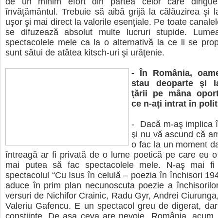
de un minim efort din partea celor care dirigue
învăţământul. Trebuie să aibă grijă la călăuzirea şi 
uşor şi mai direct la valorile esenţiale. Pe toate cana
se difuzează absolut multe lucruri stupide. Lumea
spectacolele mele ca la o alternativă la ce li se pr
sunt sătui de atâtea kitsch-uri şi urâţenie.
- În România, oamen
stau deoparte şi la
ţării pe mâna oport
ce n-aţi intrat în poli
- Dacă m-aş implica în
şi nu vă ascund că am 
o fac la un moment da
întreagă ar fi privată de o lume poetică pe care eu 
mai putea să fac spectacolele mele. N-aş mai fi
spectacolul “Cu Isus în celulă – poezia în închisori 19
aduce în prim plan necunoscuta poezie a închisorilor 
versuri de Nichifor Crainic, Radu Gyr, Andrei Ciurunga,
Valeriu Gafencu. E un spectacol greu de digerat, da
conştiinţe. De aşa ceva are nevoie România, acum