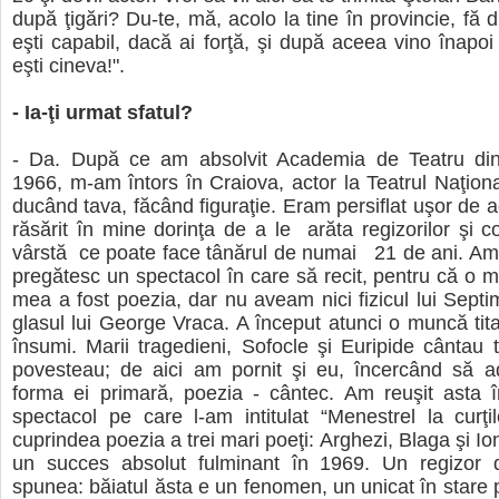
după ţigări? Du-te, mă, acolo la tine în provincie, fă d
eşti capabil, dacă ai forţă, şi după aceea vino înapoi 
eşti cineva!".
- Ia-ţi urmat sfatul?
- Da. După ce am absolvit Academia de Teatru din
1966, m-am întors în Craiova, actor la Teatrul Naţion
ducând tava, făcând figuraţie. Eram persiflat uşor de ac
răsărit în mine dorinţa de a le arăta regizorilor şi co
vârstă ce poate face tânărul de numai 21 de ani. Am v
pregătesc un spectacol în care să recit, pentru că o 
mea a fost poezia, dar nu aveam nici fizicul lui Septim
glasul lui George Vraca. A început atunci o muncă tit
însumi. Marii tragedieni, Sofocle şi Euripide cântau 
povesteau; de aici am pornit şi eu, încercând să a
forma ei primară, poezia - cântec. Am reuşit asta 
spectacol pe care l-am intitulat “Menestrel la curţil
cuprindea poezia a trei mari poeţi: Arghezi, Blaga şi Io
un succes absolut fulminant în 1969. Un regizor d
spunea: băiatul ăsta e un fenomen, un unicat în stare 