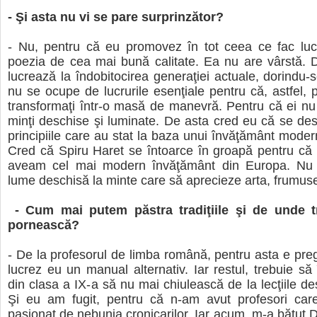
- Şi asta nu vi se pare surprinzător?
- Nu, pentru că eu promovez în tot ceea ce fac lucr
poezia de cea mai bună calitate. Ea nu are vârstă. 
lucrează la îndobitocirea generaţiei actuale, dorindu-s
nu se ocupe de lucrurile esenţiale pentru că, astfel, p
transformaţi într-o masă de manevră. Pentru că ei n
minţi deschise şi luminate. De asta cred eu că se desf
principiile care au stat la baza unui învăţământ mode
Cred că Spiru Haret se întoarce în groapă pentru că
aveam cel mai modern învăţământ din Europa. Nu 
lume deschisă la minte care să aprecieze arta, frumuseţ
- Cum mai putem păstra tradiţiile şi de unde t
pornească?
- De la profesorul de limba română, pentru asta e pregă
lucrez eu un manual alternativ. Iar restul, trebuie să 
din clasa a IX-a să nu mai chiulească de la lecţiile de
Şi eu am fugit, pentru că n-am avut profesori ca
pasionat de nebunia cronicarilor. Iar acum, m-a bătu