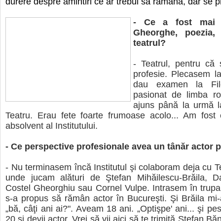
durere despre amintiri ce ar trebui să rămână, dar se p
- Ce a fost mai î
Gheorghe, poezia,
teatrul?
- Teatrul, pentru că
profesie. Plecasem l
dau examen la Fil
pasionat de limba r
ajuns până la urmă la
Teatru. Erau fete foarte frumoase acolo... Am fost 
absolvent al Institutului.
- Ce perspective profesionale avea un tânăr actor 
- Nu terminasem încă Institutul şi colaboram deja cu Te
unde jucam alături de Ştefan Mihăilescu-Brăila,
Costel Gheorghiu sau Cornel Vulpe. Intrasem în trup
s-a propus să rămân actor în Bucureşti. Şi Brăila mi-a 
„bă, câţi ani ai?". Aveam 18 ani. „Optişpe' ani... şi pes
20 şi devii actor. Vrei să vii aici să te trimită Ştefan Bă