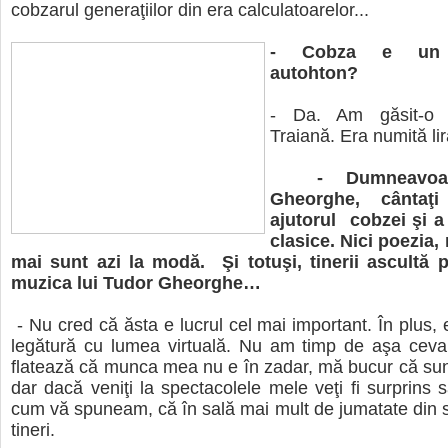
cobzarul generaţiilor din era calculatoarelor...
- Cobza e un i
autohton?
- Da. Am găsit-o
Traiană. Era numită lir
- Dumneavoast
Gheorghe, cântaţ
ajutorul cobzei şi a
clasice. Nici poezia,
mai sunt azi la modă. Şi totuşi, tinerii ascultă
muzica lui Tudor Gheorghe…
- Nu cred că ăsta e lucrul cel mai important. În plus, 
legătură cu lumea virtuală. Nu am timp de aşa ceva
flatează că munca mea nu e în zadar, mă bucur că su
dar dacă veniţi la spectacolele mele veţi fi surprins 
cum vă spuneam, că în sală mai mult de jumatate din s
tineri.