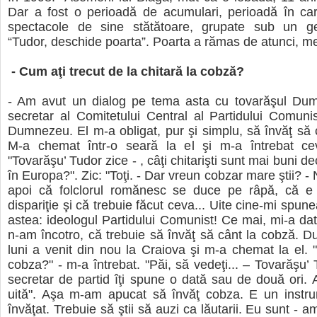
Dar a fost o perioadă de acumulari, perioadă în ca
spectacole de sine stătătoare, grupate sub un g
“Tudor, deschide poarta”. Poarta a rămas de atunci, m
- Cum aţi trecut de la chitară la cobză?
- Am avut un dialog pe tema asta cu tovarăşul Dum
secretar al Comitetului Central al Partidului Comun
Dumnezeu. El m-a obligat, pur şi simplu, să învăţ să 
M-a chemat într-o seară la el şi m-a întrebat cev
"Tovarăşu’ Tudor zice - , câţi chitarişti sunt mai buni 
în Europa?". Zic: "Toţi. - Dar vreun cobzar mare ştii? -
apoi că folclorul romănesc se duce pe râpă, că e 
dispariţie şi că trebuie făcut ceva... Uite cine-mi spune
astea: ideologul Partidului Comunist! Ce mai, mi-a dat
n-am încotro, că trebuie să învăţ să cânt la cobză. 
luni a venit din nou la Craiova şi m-a chemat la el
cobza?" - m-a întrebat. "Păi, să vedeţi... – Tovarăşu’ 
secretar de partid îţi spune o dată sau de două ori. A
uită". Aşa m-am apucat să învăţ cobza. E un instr
învăţat. Trebuie să ştii să auzi ca lăutarii. Eu sunt - 