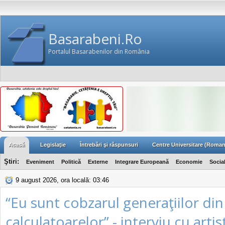
Basarabeni.Ro
Portalul Basarabenilor din România
Acasă
Legislaţie
Întrebări şi răspunsuri
Centre Universitare (Roman
Ştiri:
Eveniment
Politică
Externe
Integrare Europeană
Economie
Socia
9 august 2026, ora locală: 03:46
“Eu sunt cobzarul generaţiilor din
calculatoarelor” - interviu cu artis