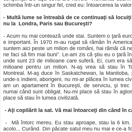
schimba într-un singur fel, cred eu: întoarcerea la valor
- Multă lume se întreabă de ce continuaţi să locuiţi
nu la Londra, Paris sau Bucureşti?
- Acum nu mai contează unde stai. Suntem o ţară eur
e important. În 1970 m-au rugat să rămân în America
suntem aici peste un milion de români, hai rămâi că ne 
ne faci să fim mai buni”. Le-am zis că ştiu eu o ţară î
unde sunt 23 de milioane care suferă. Ei, cum era s
milioane pentru un milion. N-aş vrea să stau în T
Montreal. M-aş duce în Saskatchewan, la Manitoba,
unde-s indieni, aborigeni, nu mi-ar plăcea în lumea civi
am un apartament în Bucureşti, de serviciu, şi trec
numai când sunt obligat. Nu-mi place să stau în aglo
place să stau în lumea civilizată.
- Aţi copilărit la sat. Vă mai întoarceţi din când în
- Mă întorc mereu. Eu stau aproape, stau la 6 km. M
acolo... Curând. Din păcate satul meu nu mai e ce-a f