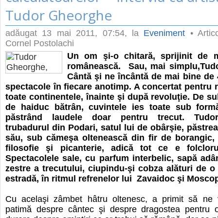
Tudor Gheorghe
adăugat
13 mai 2011, 07:54
, la
Eveniment
• Artic
Cornel Postolachi
Un om şi-o chitară, sprijinit de 
românească. Sau, mai simplu,Tud
Cântă şi ne încântă de mai bine de 
spectacole în fiecare anotimp. A concertat pentru 
toate continentele, înainte şi după revoluţie. De s
de haiduc bătrân, cuvintele ies toate sub form
păstrând laudele doar pentru trecut. Tudo
trubadurul din Podari, satul lui de obârşie, păstrea
său, sub cămeşa oltenească din fir de borangic, 
filosofie şi picanterie, adică tot ce e folclor
Spectacolele sale, cu parfum interbelic, sapă adâ
zestre a trecutului, ciupindu-şi cobza alături de o
estradă, în ritmul refrenelor lui Zavaidoc şi Moscop
Cu acelaşi zâmbet hâtru oltenesc, a primit să ne
patimă despre cântec şi despre dragostea pentru 