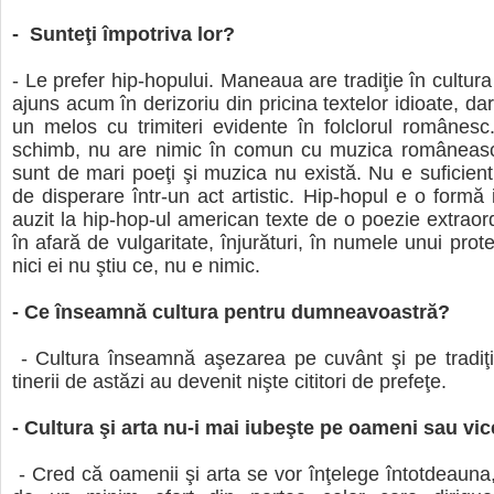
- Sunteţi împotriva lor?
- Le prefer hip-hopului. Maneaua are tradiţie în cultur
ajuns acum în derizoriu din pricina textelor idioate, dar
un melos cu trimiteri evidente în folclorul românesc
schimb, nu are nimic în comun cu muzica româneasc
sunt de mari poeţi şi muzica nu există. Nu e suficient 
de disperare într-un act artistic. Hip-hopul e o formă
auzit la hip-hop-ul american texte de o poezie extraord
în afară de vulgaritate, înjurături, în numele unui prot
nici ei nu ştiu ce, nu e nimic.
- Ce înseamnă cultura pentru dumneavoastră?
- Cultura înseamnă aşezarea pe cuvânt şi pe tradiţi
tinerii de astăzi au devenit nişte cititori de prefeţe.
- Cultura şi arta nu-i mai iubeşte pe oameni sau vi
- Cred că oamenii şi arta se vor înţelege întotdeauna