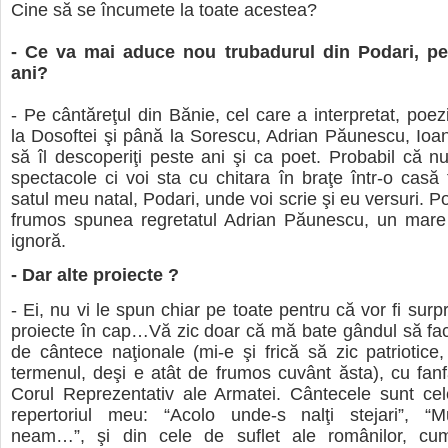
Cine să se încumete la toate acestea?
- Ce va mai aduce nou trubadurul din Podari, pe
ani?
- Pe cântăreţul din Bănie, cel care a interpretat, poe
la Dosoftei şi până la Sorescu, Adrian Păunescu, Ioa
să îl descoperiţi peste ani şi ca poet. Probabil că n
spectacole ci voi sta cu chitara în braţe într-o cas
satul meu natal, Podari, unde voi scrie şi eu versuri. 
frumos spunea regretatul Adrian Păunescu, un mare
ignoră.
- Dar alte proiecte ?
- Ei, nu vi le spun chiar pe toate pentru că vor fi sur
proiecte în cap…Vă zic doar că mă bate gândul să fa
de cântece naţionale (mi-e şi frică să zic patriotice,
termenul, deşi e atât de frumos cuvânt ăsta), cu fanfa
Corul Reprezentativ ale Armatei. Cântecele sunt cel
repertoriul meu: “Acolo unde-s nalţi stejari”, “
neam…”, şi din cele de suflet ale românilor, cu