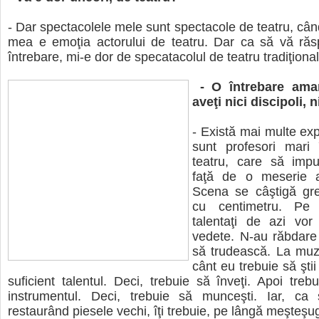
- Dar spectacolele mele sunt spectacole de teatru, cân
mea e emoţia actorului de teatru. Dar ca să vă răsp
întrebare, mi-e dor de specatacolul de teatru tradiţional
- O întrebare ama
aveţi nici discipoli, 
- Există mai multe exp
sunt profesori mari 
teatru, care să impu
faţă de o meserie a
Scena se câştigă gre
cu centimetru. Pe u
talentaţi de azi vor
vedete. N-au răbdare
să trudească. La muz
cânt eu trebuie să ştii
suficient talentul. Deci, trebuie să înveţi. Apoi trebu
instrumentul. Deci, trebuie să munceşti. Iar, ca s
restaurând piesele vechi, îţi trebuie, pe lângă meşteşug 