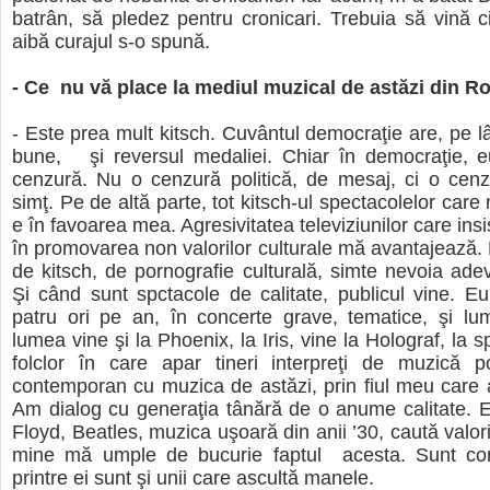
batrân, să pledez pentru cronicari. Trebuia să vină 
aibă curajul s-o spună.
- Ce nu vă place la mediul muzical de astăzi din 
- Este prea mult kitsch. Cuvântul democraţie are, pe lâ
bune, şi reversul medaliei. Chiar în democraţie, e
cenzură. Nu o cenzură politică, de mesaj, ci o cenz
simţ. Pe de altă parte, tot kitsch-ul spectacolelor care
e în favoarea mea. Agresivitatea televiziunilor care insis
în promovarea non valorilor culturale mă avantajează.
de kitsch, de pornografie culturală, simte nevoia adevă
Şi când sunt spctacole de calitate, publicul vine. Eu
patru ori pe an, în concerte grave, tematice, şi lu
lumea vine şi la Phoenix, la Iris, vine la Holograf, la 
folclor în care apar tineri interpreţi de muzică p
contemporan cu muzica de astăzi, prin fiul meu care 
Am dialog cu generaţia tânără de o anume calitate. E
Floyd, Beatles, muzica uşoară din anii ’30, caută valor
mine mă umple de bucurie faptul acesta. Sunt co
printre ei sunt şi unii care ascultă manele.