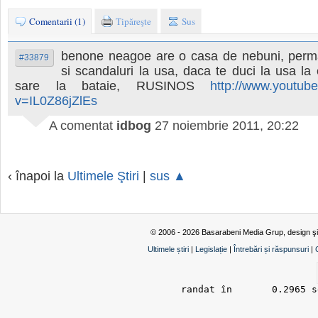
Comentarii (1)
Tipăreşte
Sus
benone neagoe are o casa de nebuni, perma
#33879
si scandaluri la usa, daca te duci la usa la
sare la bataie, RUSINOS
http://www.youtub
v=IL0Z86jZlEs
A comentat
idbog
27 noiembrie 2011, 20:22
‹ înapoi la
Ultimele Ştiri
|
sus ▲
© 2006 - 2026 Basarabeni Media Grup, design ş
Ultimele știri
|
Legislație
|
Întrebări și răspunsuri
|
randat în 	0.