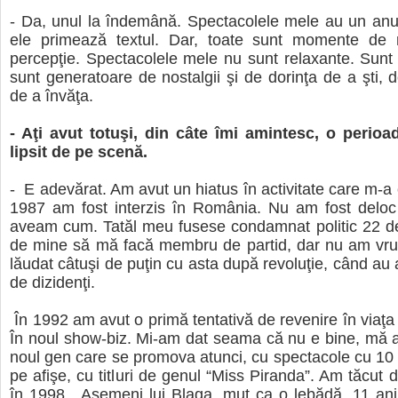
- Da, unul la îndemână. Spectacolele mele au un anu
ele primează textul. Dar, toate sunt momente de r
percepţie. Spectacolele mele nu sunt relaxante. Sunt
sunt generatoare de nostalgii şi de dorinţa de a şti, 
de a învăţa.
- Aţi avut totuşi, din câte îmi amintesc, o perioad
lipsit de pe scenă.
- E adevărat. Am avut un hiatus în activitate care m-a 
1987 am fost interzis în România. Nu am fost deloc
aveam cum. Tatăl meu fusese condamnat politic 22 de
de mine să mă facă membru de partid, dar nu am vru
lăudat câtuşi de puţin cu asta după revoluţie, când au a
de dizidenţi.
În 1992 am avut o primă tentativă de revenire în viaţa 
În noul show-biz. Mi-am dat seama că nu e bine, mă
noul gen care se promova atunci, cu spectacole cu 1
pe afişe, cu titluri de genul “Miss Piranda”. Am tăcut
în 1998. Asemeni lui Blaga, mut ca o lebădă, 11 ani