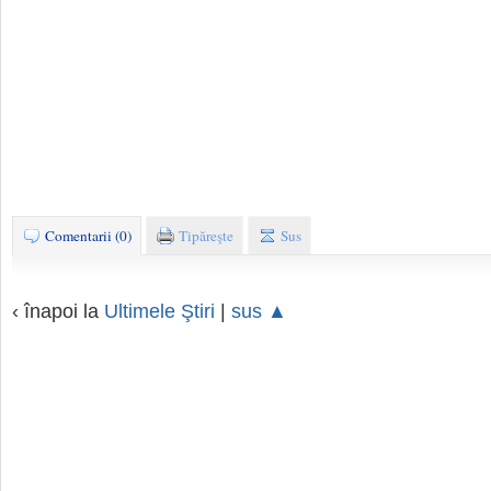
Comentarii (0)
Tipăreşte
Sus
‹ înapoi la
Ultimele Ştiri
|
sus ▲