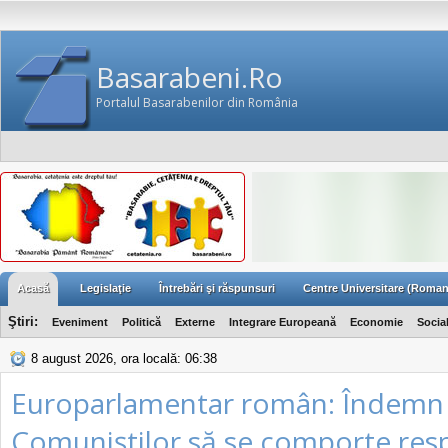
Basarabeni.Ro
Portalul Basarabenilor din România
Acasă
Legislaţie
Întrebări şi răspunsuri
Centre Universitare (Roman
Ştiri:
Eveniment
Politică
Externe
Integrare Europeană
Economie
Socia
8 august 2026, ora locală: 06:38
Europarlamentar român: Îndemn 
Comuniștilor să se comporte res