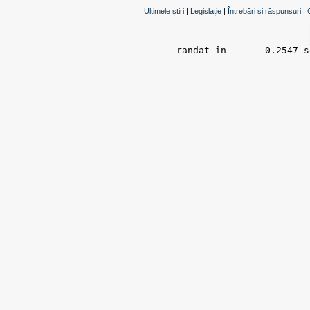
Ultimele știri
|
Legislație
|
Întrebări și răspunsuri
|
randat în 	0.