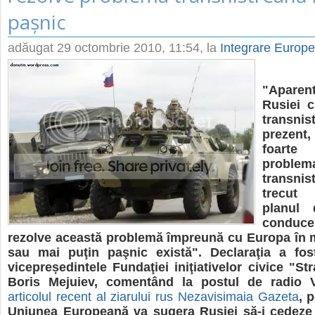
pașnic
adăugat
29 octombrie 2010, 11:54
, la
Integrare Europ
"Aparen
Rusiei c
transn
prezen
foarte
problem
transn
trecut
planul 
conducer
rezolve această problemă împreună cu Europa în 
sau mai puţin paşnic există". Declaraţia a fos
vicepreședintele Fundaţiei iniţiativelor civice "St
Boris Mejuiev, comentând la postul de radio 
articolul recent al ziarului rus Nezavisimaia Gazeta
, 
Uniunea Europeană va sugera Rusiei să-i cedeze 