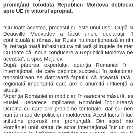
promiţând totodată Republicii Moldova debloca
spre UE în viitorul apropiat.
"Cu toate acestea, procesul nu este unul uşor. După s
Deauville Medvedev a făcut unele declaraţii. To
conflictuală a rămas, iar Rusia nu intenționează în rit
îşi retragă toată infrastructura militară şi trupele de men
Cu toate că, noua conducere a Republicii Moldova ne
aceasta”, a spus Mejuiev.
După părerea expertului, apariția României în li
internaționali de care depinde succesul în soluționare
transnistrean se datorează faptului că această țară
regională importantă care are o anumită influenţă a
situaţii.
"Apariţia României în mod clar, în oarecare măsură, es
Rusiei. Deoarece implicarea României îngrijorează 
Ucraina cu care are probleme teritoriale, dar și-i n
număr mare de politicieni moldoveni. Acest lucru îi fa
atitudine pro-rusă mai pronunțată. Din acest moti
României unui statut de actor internațional într-un m