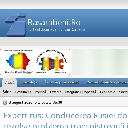
Basarabeni.Ro
Portalul Basarabenilor din România
Acasă
Legislaţie
Întrebări şi răspunsuri
Centre Universitare (Roman
Ştiri:
Eveniment
Politică
Externe
Integrare Europeană
Economie
Socia
8 august 2026, ora locală: 06:38
Expert rus: Conducerea Rusiei do
rezolve problema transnistreană