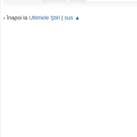
‹ înapoi la
Ultimele Ştiri
|
sus ▲