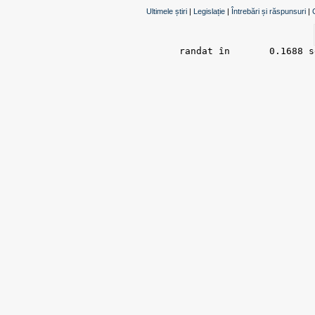
Ultimele știri
|
Legislație
|
Întrebări și răspunsuri
|
randat în 	0.