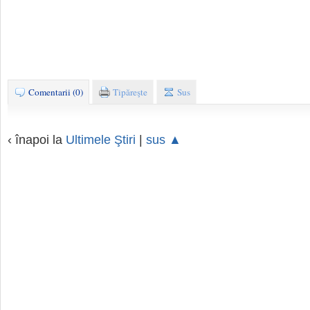
Comentarii (0)
Tipăreşte
Sus
‹ înapoi la
Ultimele Ştiri
|
sus ▲