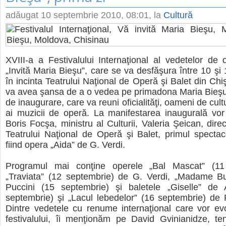
adăugat
10 septembrie 2010, 08:01
, la
Cultură
XVIII-a a Festivalului Internaţional al vedetelor de 
„Invită Maria Bieşu”, care se va desfăşura între 10 şi
în incinta Teatrului Naţional de Operă şi Balet din Chi
va avea şansa de a o vedea pe primadona Maria Bieşu
de inaugurare, care va reuni oficialităţi, oameni de cult
ai muzicii de operă. La manifestarea inaugurală vor
Boris Focşa, ministru al Culturii, Valeria Şeican, dire
Teatrului Naţional de Operă şi Balet, primul spectaco
fiind opera „Aida” de G. Verdi.
Programul mai conţine operele „Bal Mascat” (11 
„Traviata” (12 septembrie) de G. Verdi, „Madame But
Puccini (15 septembrie) şi baletele „Giselle” d
septembrie) şi „Lacul lebedelor” (16 septembrie) de 
Dintre vedetele cu renume internaţional care vor ev
festivalului, îi menţionăm pe David Gvinianidze, te