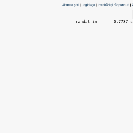
Ultimele știri
|
Legislație
|
Întrebări și răspunsuri
|
randat în 	0.