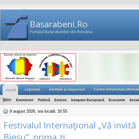
Basarabeni.Ro
Portalul Basarabenilor din România
Acasă
Legislaţie
Întrebări şi răspunsuri
Centre Universitare (Roman
Ştiri:
Eveniment
Politică
Externe
Integrare Europeană
Economie
Socia
9 august 2026, ora locală: 16:55
Festivalul Internaţional „Vă invită
Bieşu”, prima zi