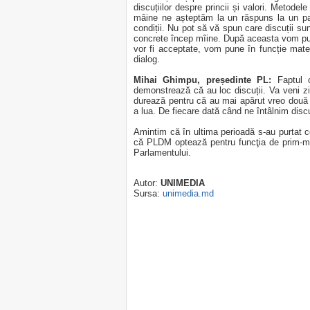
discuțiilor despre princii și valori. Metodele
mâine ne așteptăm la un răspuns la un pa
condiții. Nu pot să vă spun care discuții 
concrete încep mîine. După aceasta vom put
vor fi acceptate, vom pune în funcție mate
dialog.
Mihai Ghimpu, președinte PL:
Faptul c
demonstrează că au loc discuții. Va veni z
durează pentru că au mai apărut vreo două 
a lua. De fiecare dată când ne întâlnim discu
Amintim că în ultima perioadă s-au purtat con
că PLDM optează pentru funcţia de prim-min
Parlamentului.
Autor:
UNIMEDIA
Sursa:
unimedia.md