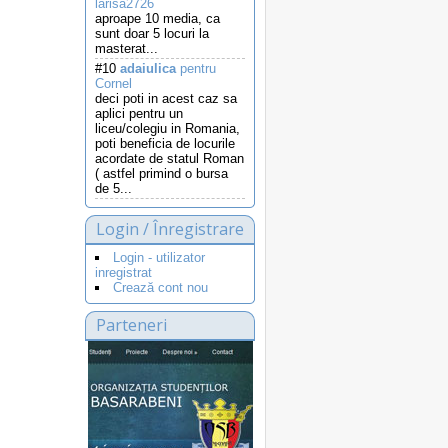
larisa2726
aproape 10 media, ca
sunt doar 5 locuri la
masterat...
#10
adaiulica
pentru
Cornel
deci poti in acest caz sa
aplici pentru un
liceu/colegiu in Romania,
poti beneficia de locurile
acordate de statul Roman
( astfel primind o bursa
de 5...
Login / Înregistrare
Login - utilizator
inregistrat
Crează cont nou
Parteneri