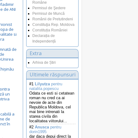
Române
Vladimir
Permisul de Şedere
le de ANI
Permisul de Muncă
Românii de Pretutindeni
nionist
Constituţia Rep. Moldova
uropa de
Constituția României
ealitate si
Declarația de
ora
Independență
emnată de
Extra
 de
eUnirea
Arhiva de Știri
Chișinău
Ultimele răspunsuri
#1
Lilyutza
pentru
ontra
natalita.popescu
Odata ce esti si cetatean
ză un
roman nu cred ca ai
otriva
nevoie de acte din
Republica Moldova, cel
mai bine intrenati la
cabilă a
starea civila din
eme de
localitatea viitorului...
nct în
#2
Anusca
pentru
dorin1995
dar daca depui direct la