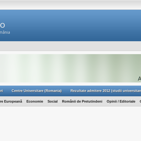
Ro
omânia
ri
Centre Universitare (Romania)
Rezultate admitere 2012 (studii universitar
are Europeană
Economie
Social
Românii de Pretutindeni
Opinii / Editoriale