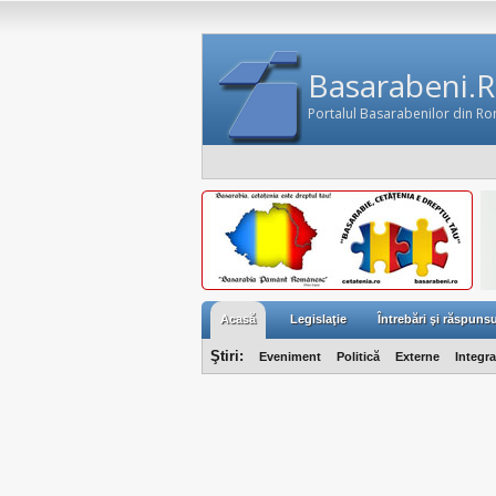
Basarabeni.
Portalul Basarabenilor din R
Acasă
Legislaţie
Întrebări şi răspunsu
Ştiri:
Eveniment
Politică
Externe
Integr