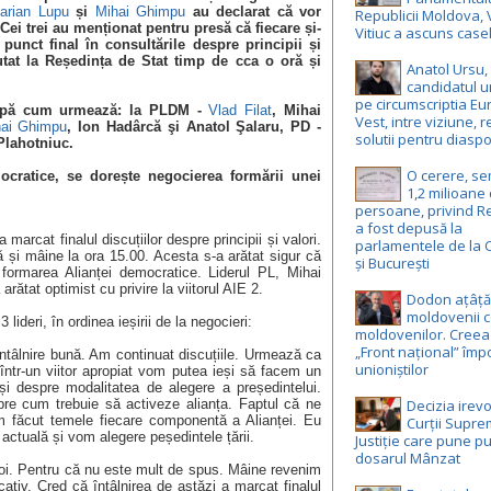
arian Lupu
și
Mihai Ghimpu
au declarat că vor
Republicii Moldova, 
 Cei trei au menționat pentru presă că fiecare și-
Vitiuc a ascuns case
unct final în consultările despre principii și
utat la Reședința de Stat timp de cca o oră și
Anatol Ursu,
candidatul u
pe circumscriptia E
după cum urmează: la PLDM -
Vlad Filat
, Mihai
Vest, intre viziune, r
hai Ghimpu
, Ion Hadârcă şi Anatol Şalaru, PD -
solutii pentru diasp
 Plahotniuc.
O cerere, s
mocratice, se dorește negocierea formării unei
1,2 milioane
persoane, privind R
a fost depusă la
arcat finalul discuțiilor despre principii și valori.
parlamentele de la 
ă și mâine la ora 15.00. Acesta s-a arătat sigur că
și București
i formarea Alianței democratice. Liderul PL, Mihai
arătat optimist cu privire la viitorul AIE 2.
Dodon ațâță
moldovenii c
 lideri, în ordinea ieșirii de la negocieri:
moldovenilor. Creea
„Front național” împ
tâlnire bună. Am continuat discuțiile. Urmează ca
unioniștilor
ntr-un viitor apropiat vom putea ieși să facem un
și despre modalitatea de alegere a președintelui.
Decizia irevo
pre cum trebuie să activeze alianța. Faptul că ne
 făcut temele fiecare componentă a Alianței. Eu
Curții Supr
actuală și vom alegere peședintele țării.
Justiție care pune pu
dosarul Mânzat
oi. Pentru că nu este mult de spus. Mâine revenim
cativ. Cred că întâlnirea de astăzi a marcat finalul