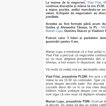
La ieșirea de la negocieri,
Vlad Filat
,
M
continua discuțiile și mâine la ora 15.00.
a expus poziția, astăzi marcându-se un p
valori. Echipele de negociatori au disc
jumătate.
Acestea au fost formate până acum 
Godea şi Alexandru Tănase, la PL -
Mi
Marian Lupu
, Dumitru Diacov şi Vladimir
Potrivit celor 3 lideri ai partidelor de
guvernări pentru 4 ani.
Marian Lupu a menționat că a fost astăzi s-a m
Vlad Filat a precizat că negocierile continu
se va reuși alegerea președintelui țării ș
Ghimpu, a fost evaziv în răspunsuri, dar s-a 
Vă invită să vedeți mai jos declarațiile celor 3
Vlad Filat, președinte PLDM:
Am avut o ân
mâine la ora 15.00 să continuăm. Sper că î
anunț despre deciziile luate. Am discutat 
Lucrurile devin din ce în ce mai clare des
întâlnim mâine vorbește despre cum ne-am
sunt sigur că vom reuși să depășim situația 
Marian Lupu, președinte PDM:
Scurt pe d
la discuții. Aș putea să dau un singur califi