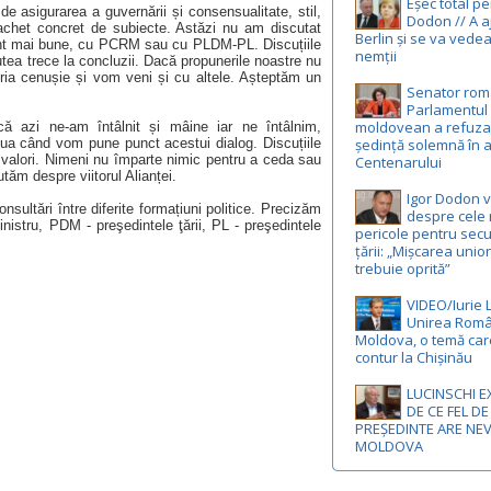
Eșec total p
 de asigurarea a guvernării și consensualitate, stil,
Dodon // A a
chet concret de subiecte. Astăzi nu am discutat
Berlin și se va vedea
sunt mai bune, cu PCRM sau cu PLDM-PL. Discuțiile
nemții
ea trece la concluzii. Dacă propunerile noastre nu
ria cenușie și vom veni și cu altele. Așteptăm un
Senator rom
Parlamentul
moldovean a refuza
ă azi ne-am întâlnit și mâine iar ne întâlnim,
ședință solemnă în 
iua când vom pune punct acestui dialog. Discuțiile
valori. Nimeni nu împarte nimic pentru a ceda sau
Centenarului
tăm despre viitorul Alianței.
Igor Dodon 
sultări între diferite formațiuni politice. Precizăm
despre cele 
istru, PDM - preşedintele ţării, PL - preşedintele
pericole pentru secu
țării: „Mișcarea unio
trebuie oprită”
VIDEO/Iurie 
Unirea Româ
Moldova, o temă car
contur la Chișinău
LUCINSCHI E
DE CE FEL DE
PREȘEDINTE ARE NE
MOLDOVA