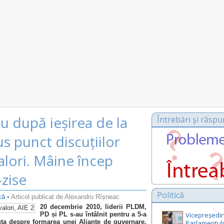
u după ieșirea de la
Întrebări şi răspu
s punct discuțiilor
valori. Mâine încep
-zise
Politică
că
• Articol publicat de Alexandru Rîșneac
20 decembrie 2010, liderii PLDM,
PD și PL s-au întâlnit pentru a 5-a
Vicepreședin
uta despre formarea unei Alianțe de guvernare.
Parlamentul