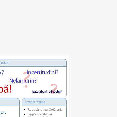
nsuri
Important
Redobândirea Cetăţeniei
tele
Legea Cetăţeniei
ui