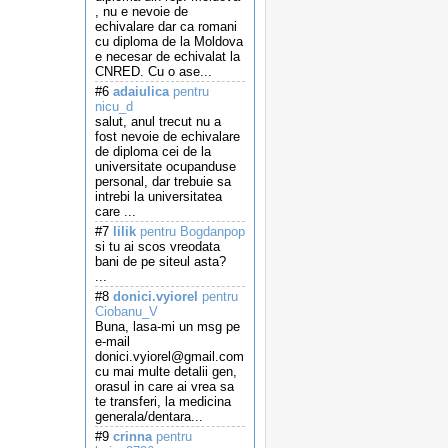
, nu e nevoie de
echivalare dar ca romani
cu diploma de la Moldova
e necesar de echivalat la
CNRED. Cu o ase...
#6
adaiulica
pentru
nicu_d
salut, anul trecut nu a
fost nevoie de echivalare
de diploma cei de la
universitate ocupanduse
personal, dar trebuie sa
intrebi la universitatea
care ...
#7
lilik
pentru Bogdanpop
si tu ai scos vreodata
bani de pe siteul asta?
...
#8
donici.vyiorel
pentru
Ciobanu_V
Buna, lasa-mi un msg pe
e-mail
donici.vyiorel@gmail.com
cu mai multe detalii gen,
orasul in care ai vrea sa
te transferi, la medicina
generala/dentara...
#9
crinna
pentru