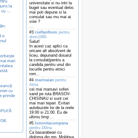
entru
universitate si nu intri la
juns la
buget sau eventual deloc
 cu ….
mai poti depune si la
consulat sau mu mai ai
voie ?
ân:
...
#3
cielfanthom
pentru
t o
dorin1995
anul
Salut!
In acest caz aplici ca
oricare alt absolvent de
vorbește
liceu, depunand dosarul
la consulat(pentru a
mai mari
candida pentru unul din
ritatea
locurile pentru etnici
nistă
rom...
#4
marinaian
pentru
Alina
Leancă:
cei mai marsavi soferi
niei cu
sand pe ruta BRASOV-
e prinde
CHISINAU si sunt cei
mai mari tepari. Evitari
autobuzele lor de la orele
XPLICĂ
19:00 si 21:00. Eu de
ultimu timp ...
VOIE
#5
luminitacumpana
pentru D0ina
Ca basarabean cu
diploma din rep. Moldova