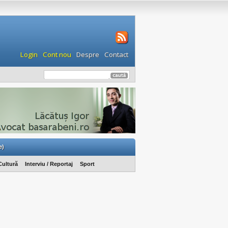
Login
Cont nou
Despre
Contact
e)
Cultură
Interviu / Reportaj
Sport