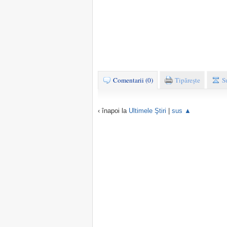
Comentarii (0)
Tipăreşte
S
‹ înapoi la
Ultimele Ştiri
|
sus ▲