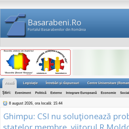
Basarabeni.Ro
Portalul Basarabenilor din România
Acasă
Legislaţie
Întrebări şi răspunsuri
Centre Universitare (Roman
Ştiri:
Eveniment
Politică
Externe
Integrare Europeană
Economie
Socia
8 august 2026, ora locală: 15:44
Ghimpu: CSI nu soluţionează pro
statelor membre, viitorul R.Mold