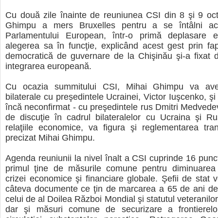
Cu două zile înainte de reuniunea CSI din 8 şi 9 oc
Ghimpu a mers Bruxelles pentru a se întâlni aco
Parlamentului European, într-o primă deplasare 
alegerea sa în funcţie, explicând acest gest prin fap
democratică de guvernare de la Chişinău şi-a fixat dr
integrarea europeană.
Cu ocazia summitului CSI, Mihai Ghimpu va avea
bilaterale cu preşedintele Ucrainei, Victor Iuşcenko, ş
încă neconfirmat - cu preşedintele rus Dmitri Medvede
de discuţie în cadrul bilateralelor cu Ucraina şi R
relaţiile economice, va figura şi reglementarea tra
precizat Mihai Ghimpu.
Agenda reuniunii la nivel înalt a CSI cuprinde 16 punct
primul ţine de măsurile comune pentru diminuarea 
crizei economice şi financiare globale. Şefii de stat 
câteva documente ce ţin de marcarea a 65 de ani de 
celui de al Doilea Război Mondial şi statutul veteranilor
dar şi măsuri comune de securizare a frontierelor