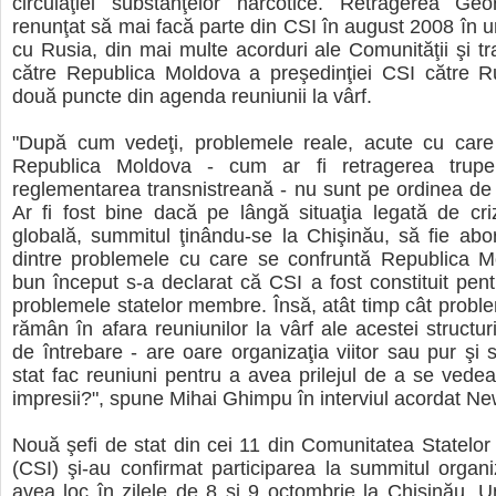
circulaţiei substanţelor narcotice. Retragerea Geo
renunţat să mai facă parte din CSI în august 2008 în u
cu Rusia, din mai multe acorduri ale Comunităţii şi t
către Republica Moldova a preşedinţiei CSI către Ru
două puncte din agenda reuniunii la vârf.
"După cum vedeţi, problemele reale, acute cu care
Republica Moldova - cum ar fi retragerea trupe
reglementarea transnistreană - nu sunt pe ordinea de z
Ar fi fost bine dacă pe lângă situaţia legată de cr
globală, summitul ţinându-se la Chişinău, să fie abo
dintre problemele cu care se confruntă Republica M
bun început s-a declarat că CSI a fost constituit pent
problemele statelor membre. Însă, atât timp cât probl
rămân în afara reuniunilor la vârf ale acestei structu
de întrebare - are oare organizaţia viitor sau pur şi s
stat fac reuniuni pentru a avea prilejul de a se vede
impresii?", spune Mihai Ghimpu în interviul acordat Ne
Nouă şefi de stat din cei 11 din Comunitatea Statelo
(CSI) şi-au confirmat participarea la summitul organi
avea loc în zilele de 8 şi 9 octombrie la Chişinău. U