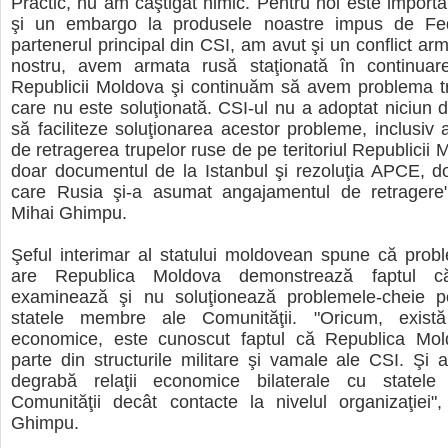
Practic, nu am câştigat nimic. Pentru noi este import
şi un embargo la produsele noastre impus de Fed
partenerul principal din CSI, am avut şi un conflict arma
nostru, avem armata rusă staţionată în continuare 
Republicii Moldova şi continuăm să avem problema tr
care nu este soluţionată. CSI-ul nu a adoptat niciun
să faciliteze soluţionarea acestor probleme, inclusiv a
de retragerea trupelor ruse de pe teritoriul Republicii
doar documentul de la Istanbul şi rezoluţia APCE, d
care Rusia şi-a asumat angajamentul de retragere"
Mihai Ghimpu.
Şeful interimar al statului moldovean spune că prob
are Republica Moldova demonstrează faptul c
examinează şi nu soluţionează problemele-cheie 
statele membre ale Comunităţii. "Oricum, există 
economice, este cunoscut faptul că Republica Mo
parte din structurile militare şi vamale ale CSI. Şi a
degrabă relaţii economice bilaterale cu statel
Comunităţii decât contacte la nivelul organizaţiei"
Ghimpu.