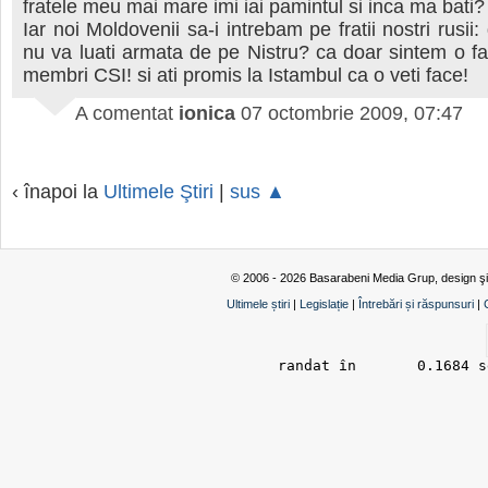
fratele meu mai mare imi iai pamintul si inca ma bati?
Iar noi Moldovenii sa-i intrebam pe fratii nostri rusii: 
nu va luati armata de pe Nistru? ca doar sintem o fa
membri CSI! si ati promis la Istambul ca o veti face!
A comentat
ionica
07 octombrie 2009, 07:47
‹ înapoi la
Ultimele Ştiri
|
sus ▲
© 2006 - 2026 Basarabeni Media Grup, design ş
Ultimele știri
|
Legislație
|
Întrebări și răspunsuri
|
randat în 	0.