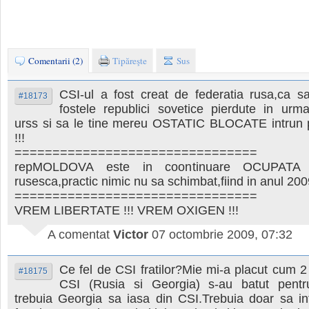
Comentarii (2)
Tipăreşte
Sus
CSI-ul a fost creat de federatia rusa,ca s
#18173
fostele republici sovetice pierdute in urma
urss si sa le tine mereu OSTATIC BLOCATE intru
!!!
================================
repMOLDOVA este in coontinuare OCUPATA
rusesca,practic nimic nu sa schimbat,fiind in anul 200
================================
VREM LIBERTATE !!! VREM OXIGEN !!!
A comentat
Victor
07 octombrie 2009, 07:32
Ce fel de CSI fratilor?Mie mi-a placut cum 
#18175
CSI (Rusia si Georgia) s-au batut pentr
trebuia Georgia sa iasa din CSI.Trebuia doar sa in