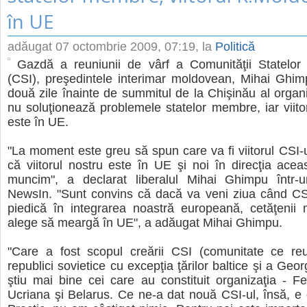
în UE
adăugat
07 octombrie 2009, 07:19
, la
Politică
Gazdă a reuniunii de vârf a Comunităţii Statelor
(CSI), preşedintele interimar moldovean, Mihai Ghim
două zile înainte de summitul de la Chişinău al organi
nu soluţionează problemele statelor membre, iar viit
este în UE.
"La moment este greu să spun care va fi viitorul CSI-ul
că viitorul nostru este în UE şi noi în direcţia acea
muncim", a declarat liberalul Mihai Ghimpu într-u
NewsIn. "Sunt convins că dacă va veni ziua când CS
piedică în integrarea noastră europeană, cetăţenii 
alege să meargă în UE", a adăugat Mihai Ghimpu.
"Care a fost scopul creării CSI (comunitate ce reu
republici sovietice cu excepţia ţărilor baltice şi a Georg
ştiu mai bine cei care au constituit organizaţia - F
Ucriana şi Belarus. Ce ne-a dat nouă CSI-ul, însă, e