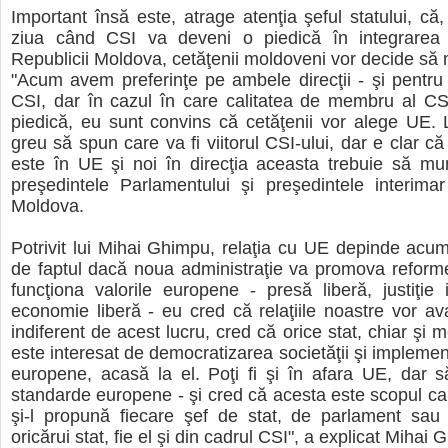
Important însă este, atrage atenţia şeful statului, că
ziua când CSI va deveni o piedică în integrarea
Republicii Moldova, cetăţenii moldoveni vor decide să
"Acum avem preferinţe pe ambele direcţii - şi pentru
CSI, dar în cazul în care calitatea de membru al CS
piedică, eu sunt convins că cetăţenii vor alege UE.
greu să spun care va fi viitorul CSI-ului, dar e clar că 
este în UE şi noi în direcţia aceasta trebuie să mu
preşedintele Parlamentului şi preşedintele interimar
Moldova.
Potrivit lui Mihai Ghimpu, relaţia cu UE depinde acu
de faptul dacă noua administraţie va promova reform
funcţiona valorile europene - presă liberă, justiţie
economie liberă - eu cred că relaţiile noastre vor av
indiferent de acest lucru, cred că orice stat, chiar şi
este interesat de democratizarea societăţii şi implemen
europene, acasă la el. Poţi fi şi în afara UE, dar 
standarde europene - şi cred că acesta este scopul car
şi-l propună fiecare şef de stat, de parlament sau
oricărui stat, fie el şi din cadrul CSI", a explicat Mihai