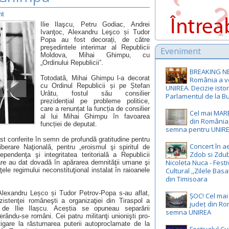
nt
Ilie Ilaşcu, Petru Godiac, Andrei
Ivanţoc, Alexandru Leşco și Tudor
Popa au fost decorați, de către
preşedintele interimar al Republicii
Eveniment
Moldova, Mihai Ghimpu, cu
„Ordinului Republicii”.
BREAKING N
Totodată, Mihai Ghimpu l-a decorat
România a v
cu Ordinul Republicii și pe Ștefan
UNIREA. Decizie istor
Urâtu, fostul său consilier
Parlamentul de la Bu
prezidențial pe probleme politice,
care a renunțat la funcția de consilier
Cel mai MAR
al lui Mihai Ghimpu în favoarea
din România,
funcției de deputat.
semna pentru UNIR
ost conferite în semn de profundă gratitudine pentru
Concert în ae
berare Naţională, pentru „eroismul şi spiritul de
Zdob si Zdub
ependenţa şi integritatea teritorială a Republicii
Nicoleta Nuca - Festi
are au dat dovadă în apărarea demnităţii umane şi
ţele regimului neconstituţional instalat în raioanele
Cultural ,,Zilele Basa
din Timisoara
 Alexandru Leșco și Tudor Petrov-Popa s-au aflat,
ȘOC! Cel ma
zistenţei româneşti a organizaţiei din Tiraspol a
județ din R
de Ilie Ilașcu. Aceștia se opuneau separării
semna UNIREA
rându-se români. Cei patru militanţi unionişti pro-
igare la răsturnarea puterii autoproclamate de la