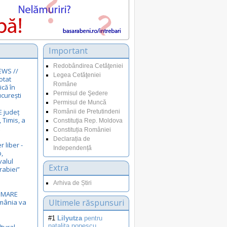
Important
Redobândirea Cetăţeniei
EWS //
Legea Cetăţeniei
otat
Române
ică în
Permisul de Şedere
curești
Permisul de Muncă
E județ
Românii de Pretutindeni
 Timis, a
Constituţia Rep. Moldova
E
Constituția României
Declarația de
r liber -
Independență
,
valul
Extra
rabiei”
Arhiva de Știri
i MARE
Ultimele răspunsuri
omânia va
#1
Lilyutza
pentru
natalita.popescu