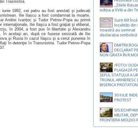
Festivalul Cu
in Trasnistria.
,,Zilele Basa
ediția a XVIII-a din 
2 iunie 1992, cei patru au fost arestați și judecați
snistrean. Ilie Ilașcu a fost condamnat la moarte,
Sunt 60! Înc
iar Andrei Ivanțoc și Tudor Petrov-Popa au primit
internaţionale, Ilie Ilaşcu a fost graţiat şi eliberat,
localități din
ziu, în 2004, a fost pus în libertate şi Alexandru
noastră au semnat
e. În acelaşi an, după ce fusese sesizată de Ilie
declarația simbolică
a şi Rusia în cazul Ilaşcu şi a cerut punerea în
aflaţi în detenţie în Transnistria. Tudor Petrov-Popa
DMITRII ROG
007.
DECLARAT P
NON GRATA ÎN R.M
/FOTO/ DODO
PLAGIAZĂ PE
ȘEFUL STATULUI A U
TRONUL ARHIERESC 
BISERICA PROTATON
30 IULIE IND
PROTEST
SIS:ECHIPA
MILITAR, DEP
FRONTIERA MOLDO