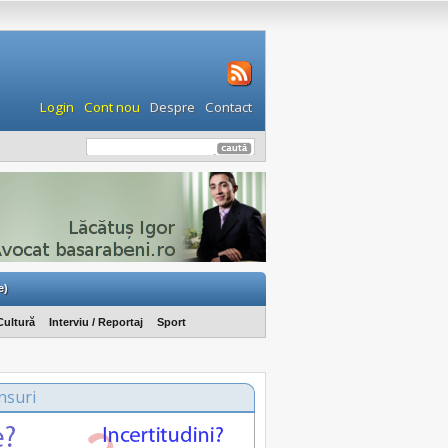
Login
Cont nou
Despre
Contact
e)
Cultură
Interviu / Reportaj
Sport
nsuri