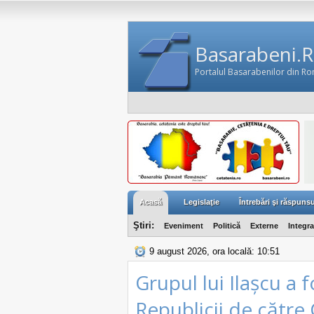
Basarabeni.
Portalul Basarabenilor din R
Acasă
Legislaţie
Întrebări şi răspunsu
Ştiri:
Eveniment
Politică
Externe
Integr
9 august 2026, ora locală: 10:51
Grupul lui Ilașcu a 
Republicii de cătr