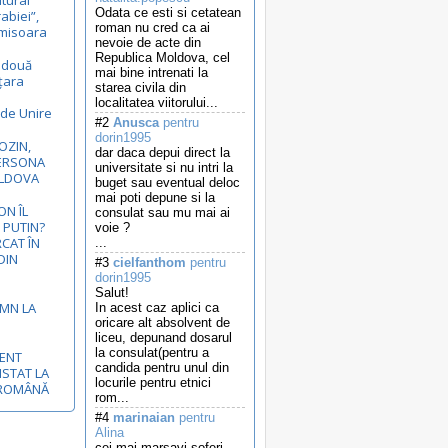
ltural
Odata ce esti si cetatean
rabiei”,
roman nu cred ca ai
Timisoara
nevoie de acte din
Republica Moldova, cel
ă două
mai bine intrenati la
 țara
starea civila din
localitatea viitorului...
 de Unire
#2
Anusca
pentru
dorin1995
OZIN,
dar daca depui direct la
ERSONA
universitate si nu intri la
OLDOVA
buget sau eventual deloc
mai poti depune si la
N ÎL
consulat sau mu mai ai
 PUTIN?
voie ?
RCAT ÎN
...
DIN
#3
cielfanthom
pentru
dorin1995
Salut!
EMN LA
In acest caz aplici ca
oricare alt absolvent de
liceu, depunand dosarul
la consulat(pentru a
MENT
candida pentru unul din
ISTAT LA
locurile pentru etnici
-ROMÂNĂ
rom...
#4
marinaian
pentru
Alina
cei mai marsavi soferi