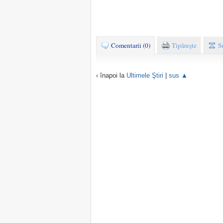
Comentarii (0)
Tipăreşte
S
‹ înapoi la
Ultimele Ştiri
|
sus ▲