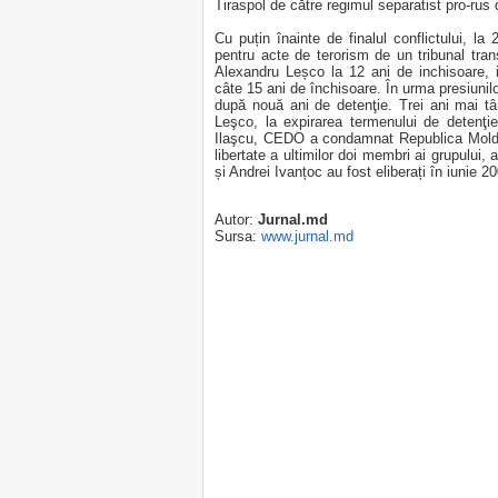
Tiraspol de către regimul separatist pro-rus d
Cu puțin înainte de finalul conflictului, la 
pentru acte de terorism de un tribunal tran
Alexandru Leșco la 12 ani de inchisoare, 
câte 15 ani de închisoare. În urma presiunilor 
după nouă ani de detenţie. Trei ani mai târ
Leşco, la expirarea termenului de detenţi
Ilaşcu, CEDO a condamnat Republica Moldov
libertate a ultimilor doi membri ai grupului, 
și Andrei Ivanțoc au fost eliberați în iunie 2
Autor:
Jurnal.md
Sursa:
www.jurnal.md