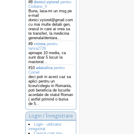
#8
donici.vyiorel
pentru
Ciobanu_V
Buna, lasa-mi un msg pe
e-mail
donici.vyiorel@gmail.com
cu mai multe detalii gen,
orasul in care ai vrea sa
te transferi, la medicina
generala/dentara...
#9
crinna
pentru
larisa2726
aproape 10 media, ca
sunt doar 5 locuri la
masterat...
#10
adaiulica
pentru
Cornel
deci poti in acest caz sa
aplici pentru un
liceu/colegiu in Romania,
poti beneficia de locurile
acordate de statul Roman
( astfel primind o bursa
de 5...
Login / Înregistrare
Login - utilizator
inregistrat
Crează cont nou