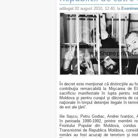
adăugat
02 august 2010, 12:40
, la
Evenime
În decret este menţionat că distincţiile au f
contribuţia remarcabilă la Mişcarea de Eli
sacrificiu manifestate în lupta pentru ind
Moldova şi pentru curajul şi dârzenia de c
naţionale în timpul detenţiei ilegale în temni
de est ale ţării”.
Ilie Ilașcu, Petru Godiac, Andrei Ivanțoc,
în perioada 1990-1992, printre membrii re
Frontului Popular din Moldova, condus 
Transnistriei de Republica Moldova, conside
români au fost acuzaţi de terorism şi inst