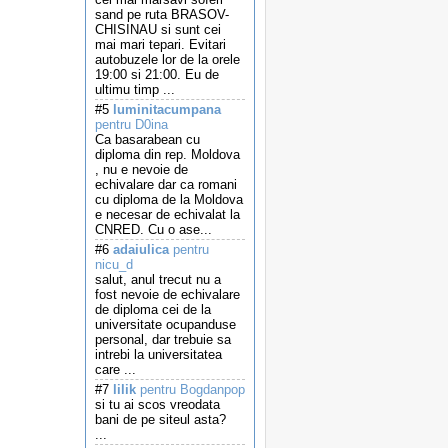
sand pe ruta BRASOV-
CHISINAU si sunt cei
mai mari tepari. Evitari
autobuzele lor de la orele
19:00 si 21:00. Eu de
ultimu timp ...
#5
luminitacumpana
pentru D0ina
Ca basarabean cu
diploma din rep. Moldova
, nu e nevoie de
echivalare dar ca romani
cu diploma de la Moldova
e necesar de echivalat la
CNRED. Cu o ase...
#6
adaiulica
pentru
nicu_d
salut, anul trecut nu a
fost nevoie de echivalare
de diploma cei de la
universitate ocupanduse
personal, dar trebuie sa
intrebi la universitatea
care ...
#7
lilik
pentru Bogdanpop
si tu ai scos vreodata
bani de pe siteul asta?
...