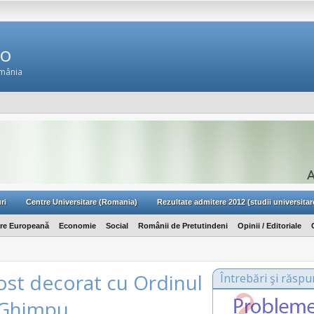
Ro
omânia
ri
Centre Universitare (Romania)
Rezultate admitere 2012 (studii universitar
are Europeană
Economie
Social
Românii de Pretutindeni
Opinii / Editoriale
fost decorat cu Ordinul
Întrebări şi răspu
e Ghimpu