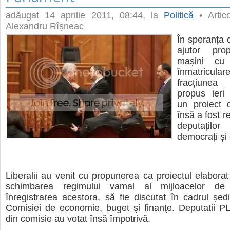
adăugat
14 aprilie 2011, 08:44
, la
Politică
• Artico
Alexandru Rîșneac
În speranța 
ajutor prop
mașini cu
înmatricul
fracțiunea
propus ieri
un proiect 
însă a fost r
deputațil
democrați și
Liberalii au venit cu propunerea ca proiectul elaborat 
schimbarea regimului vamal al mijloacelor de 
înregistrarea acestora, să fie discutat în cadrul ședi
Comisiei de economie, buget şi finanţe. Deputații
din comisie au votat însă împotrivă.