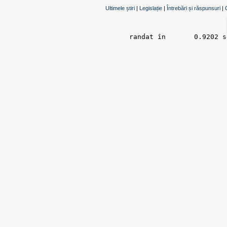
Ultimele știri
|
Legislație
|
Întrebări și răspunsuri
|
randat în 	0.