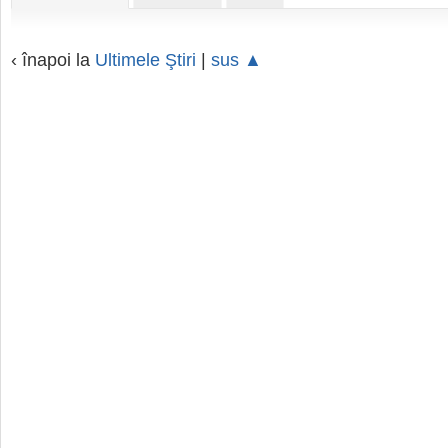
‹ înapoi la
Ultimele Ştiri
|
sus ▲