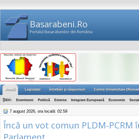
Basarabeni.Ro
Portalul Basarabenilor din România
Acasă
Legislaţie
Întrebări şi răspunsuri
Centre Universitare (Roman
Ştiri:
Eveniment
Politică
Externe
Integrare Europeană
Economie
Socia
7 august 2026, ora locală: 02:59
Încă un vot comun PLDM-PCRM î
Parlament