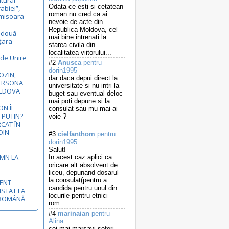
ltural
Odata ce esti si cetatean
rabiei”,
roman nu cred ca ai
Timisoara
nevoie de acte din
Republica Moldova, cel
ă două
mai bine intrenati la
 țara
starea civila din
localitatea viitorului...
 de Unire
#2
Anusca
pentru
dorin1995
OZIN,
dar daca depui direct la
ERSONA
universitate si nu intri la
OLDOVA
buget sau eventual deloc
mai poti depune si la
N ÎL
consulat sau mu mai ai
 PUTIN?
voie ?
RCAT ÎN
...
DIN
#3
cielfanthom
pentru
dorin1995
Salut!
EMN LA
In acest caz aplici ca
oricare alt absolvent de
liceu, depunand dosarul
la consulat(pentru a
MENT
candida pentru unul din
ISTAT LA
locurile pentru etnici
-ROMÂNĂ
rom...
#4
marinaian
pentru
Alina
cei mai marsavi soferi