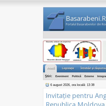
Basarabeni.
Portalul Basarabenilor din R
Acasă
Legislaţie
Întrebări şi răspunsu
Ştiri:
Eveniment
Politică
Externe
Integr
6 august 2026, ora locală: 13:38
Invitație pentru An
Republica Moldov