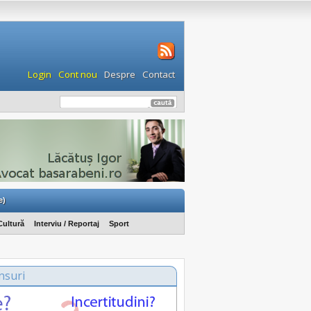
Login
Cont nou
Despre
Contact
e)
Cultură
Interviu / Reportaj
Sport
nsuri