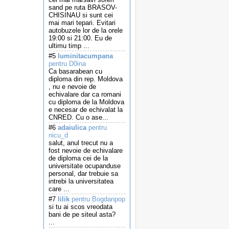
sand pe ruta BRASOV-
CHISINAU si sunt cei
mai mari tepari. Evitari
autobuzele lor de la orele
19:00 si 21:00. Eu de
ultimu timp ...
#5
luminitacumpana
pentru D0ina
Ca basarabean cu
diploma din rep. Moldova
, nu e nevoie de
echivalare dar ca romani
cu diploma de la Moldova
e necesar de echivalat la
CNRED. Cu o ase...
#6
adaiulica
pentru
nicu_d
salut, anul trecut nu a
fost nevoie de echivalare
de diploma cei de la
universitate ocupanduse
personal, dar trebuie sa
intrebi la universitatea
care ...
#7
lilik
pentru Bogdanpop
si tu ai scos vreodata
bani de pe siteul asta?
...