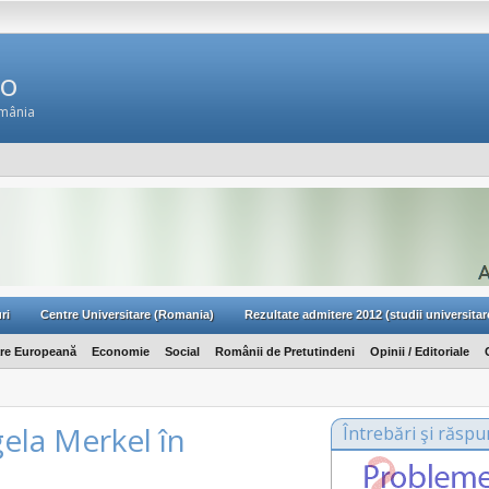
Ro
omânia
ri
Centre Universitare (Romania)
Rezultate admitere 2012 (studii universitar
are Europeană
Economie
Social
Românii de Pretutindeni
Opinii / Editoriale
gela Merkel în
Întrebări şi răspu
a