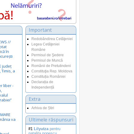
Important
Redobândirea Cetăţeniei
EWS //
Legea Cetăţeniei
otat
Române
ică în
Permisul de Şedere
curești
Permisul de Muncă
E județ
Românii de Pretutindeni
 Timis, a
Constituţia Rep. Moldova
E
Constituția României
Declarația de
r liber -
Independență
,
valul
Extra
rabiei”
Arhiva de Știri
i MARE
Ultimele răspunsuri
omânia va
#1
Lilyutza
pentru
natalita.popescu