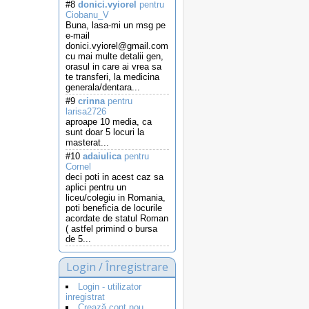
#8
donici.vyiorel
pentru
Ciobanu_V
Buna, lasa-mi un msg pe
e-mail
donici.vyiorel@gmail.com
cu mai multe detalii gen,
orasul in care ai vrea sa
te transferi, la medicina
generala/dentara...
#9
crinna
pentru
larisa2726
aproape 10 media, ca
sunt doar 5 locuri la
masterat...
#10
adaiulica
pentru
Cornel
deci poti in acest caz sa
aplici pentru un
liceu/colegiu in Romania,
poti beneficia de locurile
acordate de statul Roman
( astfel primind o bursa
de 5...
Login / Înregistrare
Login - utilizator
inregistrat
Crează cont nou