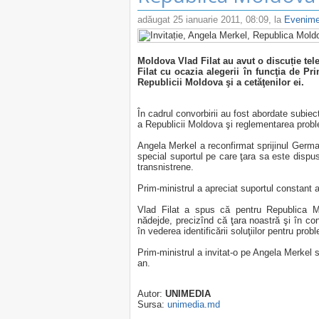
adăugat
25 ianuarie 2011, 08:09
, la
Evenime
Moldova Vlad Filat au avut o discuție telef
Filat cu ocazia alegerii în funcţia de Pri
Republicii Moldova şi a cetăţenilor ei.
În cadrul convorbirii au fost abordate subiect
a Republicii Moldova şi reglementarea probl
Angela Merkel a reconfirmat sprijinul Germ
special suportul pe care ţara sa este dispus
transnistrene.
Prim-ministrul a apreciat suportul constant
Vlad Filat a spus că pentru Republica M
nădejde, precizînd că ţara noastră şi în c
în vederea identificării soluţiilor pentru pr
Prim-ministrul a invitat-o pe Angela Merkel
an.
Autor:
UNIMEDIA
Sursa:
unimedia.md