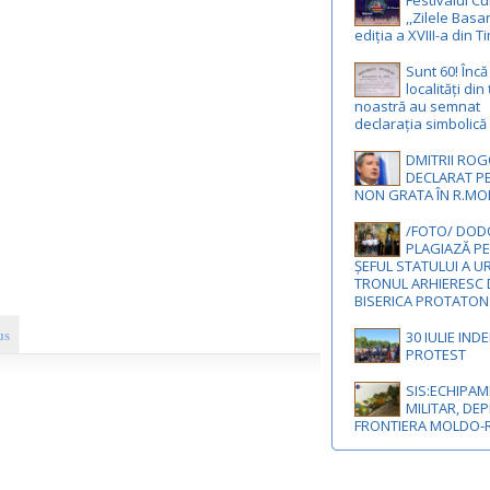
Festivalul Cu
,,Zilele Basa
ediția a XVIII-a din 
Sunt 60! Înc
localități din
noastră au semnat
declarația simbolică
DMITRII ROG
DECLARAT P
NON GRATA ÎN R.M
/FOTO/ DODO
PLAGIAZĂ PE
ȘEFUL STATULUI A U
TRONUL ARHIERESC 
BISERICA PROTATON
us
30 IULIE IND
PROTEST
SIS:ECHIPA
MILITAR, DEP
FRONTIERA MOLDO