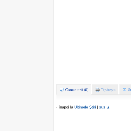
Comentarii (0)
Tipăreşte
S
‹ înapoi la
Ultimele Ştiri
|
sus ▲