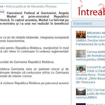
nt
• Articol publicat de Alexandru Rîșneac
Cancelarul Federal al Germaniei, Angela
Merkel și prim-ministrul Republicii
onică. În cadrul acesteia, Merkel l-a felicitat pe
Eveniment
m-ministru şi i-a urat noi realizări în beneficiul
BREAKING N
România a v
e ce ţin de relaţiile bilaterale, integrarea europeană
UNIREA. Decizie istor
emei transnistrene.
Parlamentul de la Bu
aniei pentru Republica Moldova, menţionînd în mod
ă să-l ofere în continuare în vederea reglementării
Cel mai MAR
din România,
semna pentru UNIR
 acordat de Germania Republicii Moldova.
Concert în ae
oldova Germania este un partener sincer şi de
Zdob si Zdub
ontinuare doreşte să conlucreze strîns cu Germania
Nicoleta Nuca - Festi
oblemele de interes comun.
Cultural ,,Zilele Basa
din Timisoara
 să viziteze Republica Moldova pe parcursul acestui
ȘOC! Cel ma
județ din R
semna UNIREA