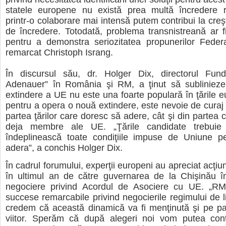
statele europene nu există prea multă încredere r
printr-o colaborare mai intensă putem contribui la creş
de încredere. Totodată, problema transnistreană ar 
pentru a demonstra seriozitatea propunerilor Federa
remarcat Christoph Israng.
În discursul său, dr. Holger Dix, directorul Fund
Adenauer” în România şi RM, a ţinut să subliniez
extindere a UE nu este una foarte populară în ţările e
pentru a opera o nouă extindere, este nevoie de curaj p
partea ţărilor care doresc să adere, cât şi din partea 
deja membre ale UE. „Ţările candidate trebuie
îndeplinească toate condiţiile impuse de Uniune p
adera”, a conchis Holger Dix.
În cadrul forumului, experţii europeni au apreciat acţiun
în ultimul an de către guvernarea de la Chişinău î
negociere privind Acordul de Asociere cu UE. „RM 
succese remarcabile privind negocierile regimului de l
credem că această dinamică va fi menţinută şi pe pa
viitor. Sperăm că după alegeri noi vom putea con