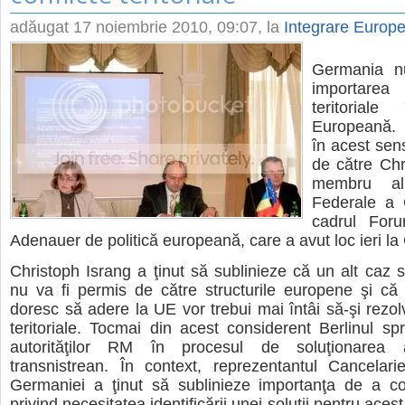
adăugat
17 noiembrie 2010, 09:07
, la
Integrare Europ
Germania n
importarea 
teritorial
Europeană. 
în acest sen
de către Chr
membru al 
Federale a 
cadrul Foru
Adenauer de politică europeană, care a avut loc ieri la
Christoph Israng a ţinut să sublinieze că un alt caz si
nu va fi permis de către structurile europene şi că ţ
doresc să adere la UE vor trebui mai întâi să-şi rezo
teritoriale. Tocmai din acest considerent Berlinul spri
autorităţilor RM în procesul de soluţionarea a 
transnistrean. În context, reprezentantul Cancelari
Germaniei a ţinut să sublinieze importanţa de a c
privind necesitatea identificării unei soluţii pentru acest 