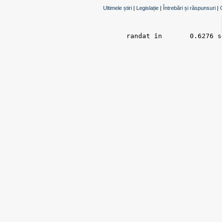
Ultimele știri
|
Legislație
|
Întrebări și răspunsuri
|
randat în 	0.