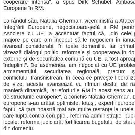
cooperare intensă”, a spus Dirk Schubel, Ambasa
Europene în RM.
La rândul său, Natalia Gherman, viceministră a Afaceri
Integrării Europene, negociatoare-şefă a RM pent
Asociere cu UE, a accentuat faptul că, „din cele p
majore pe care am început să le negociem în ianu
avansat considerabil în toate domeniile. Iar primul
vizează dialogul politic, reformele şi cooperarea în dom
externe şi de securitatea comună cu UE, a fost aproape
îndeplinit”. De asemenea, am negociat cu UE problem
armamentului, securitatea regională, precum şi 
conflictului transnistrean. În ceea ce priveşte liberali
de vize, acesta avansează cu ritmuri destul de rap
manieră dinamică, iar eforturile RM în acest sens au 
de structurile europene”, a conchis Natalia Gherman. De
europene s-au arătat optimiste, totuşi, experţii europe
faptul că ţara noastră mai are multe restanţe la unele 
care lupta contra corupţiei, reforma administraţiei publ
locale, reforma judiciară, fortificarea bugetului de stat 
din domeniu.