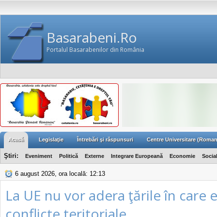
Basarabeni.Ro
Portalul Basarabenilor din România
Acasă
Legislaţie
Întrebări şi răspunsuri
Centre Universitare (Roman
Ştiri:
Eveniment
Politică
Externe
Integrare Europeană
Economie
Socia
6 august 2026, ora locală: 12:13
La UE nu vor adera ţările în care 
conflicte teritoriale