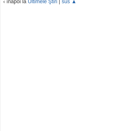
‹ înapoi la
Ultimele Ştiri
|
sus ▲