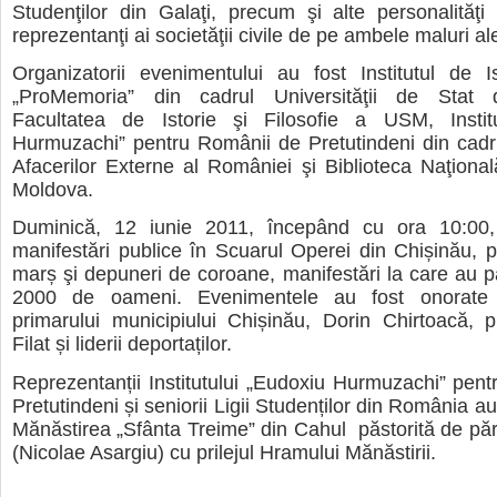
Studenţilor din Galaţi, precum şi alte personalităţ
reprezentanţi ai societăţii civile de pe ambele maluri ale
Organizatorii evenimentului au fost Institutul de I
„ProMemoria” din cadrul Universităţii de Stat 
Facultatea de Istorie şi Filosofie a USM, Instit
Hurmuzachi” pentru Românii de Pretutindeni din cadru
Afacerilor Externe al României şi Biblioteca Naţional
Moldova.
Duminică, 12 iunie 2011, începând cu ora 10:00,
manifestări publice în Scuarul Operei din Chișinău, p
marș şi depuneri de coroane, manifestări la care au pa
2000 de oameni. Evenimentele au fost onorate 
primarului municipiului Chișinău, Dorin Chirtoacă, 
Filat și liderii deportaților.
Reprezentanții Institutului „Eudoxiu Hurmuzachi” pen
Pretutindeni și seniorii Ligii Studenților din România au v
Mănăstirea „Sfânta Treime” din Cahul păstorită de păr
(Nicolae Asargiu) cu prilejul Hramului Mănăstirii.