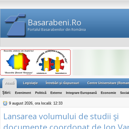
Basarabeni.Ro
Portalul Basarabenilor din România
Acasă
Legislaţie
Întrebări şi răspunsuri
Centre Universitare (Roman
Ştiri:
Eveniment
Politică
Externe
Integrare Europeană
Economie
Socia
9 august 2026, ora locală: 12:33
Lansarea volumului de studii şi
documente coordonat de Ion Var