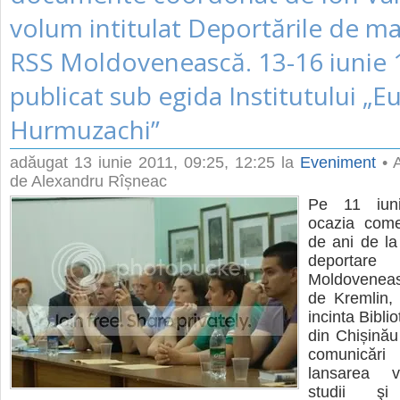
volum intitulat Deportările de m
RSS Moldovenească. 13-16 iunie 
publicat sub egida Institutului „E
Hurmuzachi”
adăugat
13 iunie 2011, 09:25
, 12:25 la
Eveniment
• A
de Alexandru Rîșneac
Pe 11 iun
ocazia come
de ani de la
deportar
Moldovenea
de Kremlin, 
incinta Bibli
din Chișinău
comunicări ş
lansarea v
studii şi