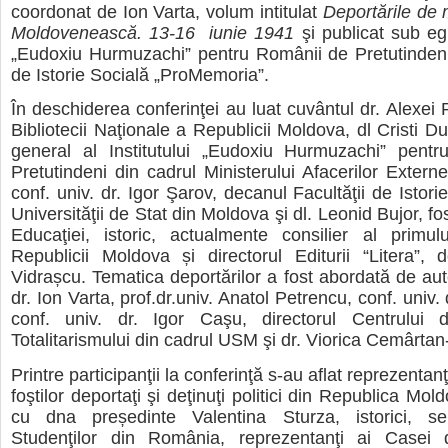
coordonat de Ion Varta, volum intitulat
Deportările de
Moldovenească. 13-16 iunie 1941
şi publicat sub egi
„Eudoxiu Hurmuzachi” pentru Românii de Pretutindeni ş
de Istorie Socială „ProMemoria”.
În deschiderea conferinţei au luat cuvântul dr. Alexei 
Bibliotecii Naţionale a Republicii Moldova, dl Cristi Du
general al Institutului „Eudoxiu Hurmuzachi” pent
Pretutindeni din cadrul Ministerului Afacerilor Extern
conf. univ. dr. Igor Şarov, decanul Facultăţii de Istorie
Universităţii de Stat din Moldova şi dl. Leonid Bujor, fos
Educaţiei, istoric, actualmente consilier al primul
Republicii Moldova și directorul Editurii “Litera”,
Vidrașcu. Tematica deportărilor a fost abordată de aut
dr. Ion Varta, prof.dr.univ. Anatol Petrencu, conf. univ. 
conf. univ. dr. Igor Caşu, directorul Centrului 
Totalitarismului din cadrul USM şi dr. Viorica Cemârtan
Printre participanţii la conferinţă s-au aflat reprezentanţ
foştilor deportaţi şi deţinuţi politici din Republica Mold
cu dna președinte Valentina Sturza, istorici, sen
Studenţilor din România, reprezentanţi ai Casei