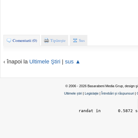
Comentarii (0)
Tipăreşte
Sus
‹ înapoi la
Ultimele Ştiri
|
sus ▲
© 2006 - 2026 Basarabeni Media Grup, design ş
Ultimele știri
|
Legislație
|
Întrebări și răspunsuri
|
randat în 	0.