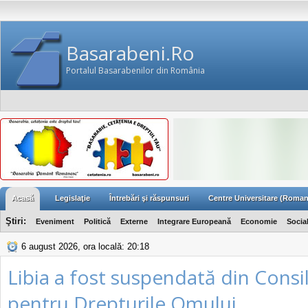
Basarabeni.Ro
Portalul Basarabenilor din România
Acasă
Legislaţie
Întrebări şi răspunsuri
Centre Universitare (Roman
Ştiri:
Eveniment
Politică
Externe
Integrare Europeană
Economie
Socia
6 august 2026, ora locală: 20:18
Libia a fost suspendată din Consi
pentru Drepturile Omului