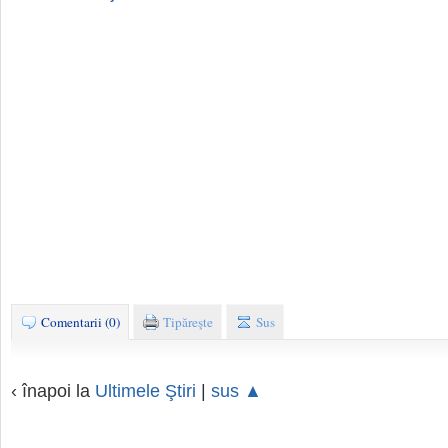
Comentarii (0)
Tipăreşte
Sus
‹ înapoi la
Ultimele Ştiri
|
sus ▲