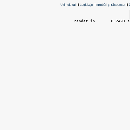
Ultimele știri
|
Legislație
|
Întrebări și răspunsuri
|
randat în 	0.