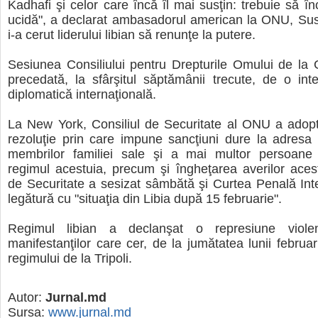
Kadhafi şi celor care încă îl mai susţin: trebuie să î
ucidă", a declarat ambasadorul american la ONU, Sus
i-a cerut liderului libian să renunţe la putere.
Sesiunea Consiliului pentru Drepturile Omului de la
precedată, la sfârşitul săptămânii trecute, de o inte
diplomatică internaţională.
La New York, Consiliul de Securitate al ONU a adop
rezoluţie prin care impune sancţiuni dure la adresa 
membrilor familiei sale şi a mai multor persoane
regimul acestuia, precum şi îngheţarea averilor acest
de Securitate a sesizat sâmbătă şi Curtea Penală Inte
legătură cu "situaţia din Libia după 15 februarie".
Regimul libian a declanşat o represiune violen
manifestanţilor care cer, de la jumătatea lunii februar
regimului de la Tripoli.
Autor:
Jurnal.md
Sursa:
www.jurnal.md