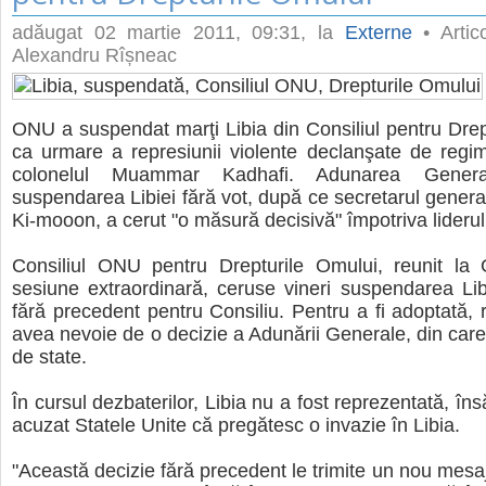
adăugat
02 martie 2011, 09:31
, la
Externe
• Artico
Alexandru Rîșneac
ONU a suspendat marţi Libia din Consiliul pentru Drep
ca urmare a represiunii violente declanşate de regi
colonelul Muammar Kadhafi. Adunarea Gener
suspendarea Libiei fără vot, după ce secretarul gener
Ki-mooon, a cerut "o măsură decisivă" împotriva liderulu
Consiliul ONU pentru Drepturile Omului, reunit la 
sesiune extraordinară, ceruse vineri suspendarea Li
fără precedent pentru Consiliu. Pentru a fi adoptată
avea nevoie de o decizie a Adunării Generale, din care
de state.
În cursul dezbaterilor, Libia nu a fost reprezentată, î
acuzat Statele Unite că pregătesc o invazie în Libia.
"Această decizie fără precedent le trimite un nou mesaj 