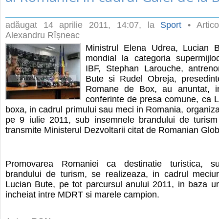
adăugat
14 aprilie 2011, 14:07
, la
Sport
• Artico
Alexandru Rîșneac
Ministrul Elena Udrea, Lucian 
mondial la categoria supermijlo
IBF, Stephan Larouche, antrenor
Bute si Rudel Obreja, presedint
Romane de Box, au anuntat, in
conferinte de presa comune, ca 
boxa, in cadrul primului sau meci in Romania, organizat
pe 9 iulie 2011, sub insemnele brandului de turism
transmite Ministerul Dezvoltarii citat de Romanian Glo
Promovarea Romaniei ca destinatie turistica, s
brandului de turism, se realizeaza, in cadrul meciur
Lucian Bute, pe tot parcursul anului 2011, in baza un
incheiat intre MDRT si marele campion.