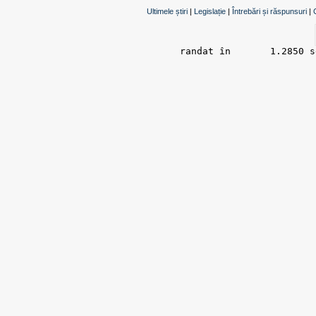
Ultimele știri
|
Legislație
|
Întrebări și răspunsuri
|
randat în 	1.