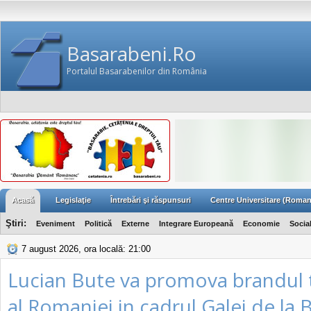
Basarabeni.Ro
Portalul Basarabenilor din România
Acasă
Legislaţie
Întrebări şi răspunsuri
Centre Universitare (Roman
Ştiri:
Eveniment
Politică
Externe
Integrare Europeană
Economie
Socia
7 august 2026, ora locală: 21:00
Lucian Bute va promova brandul t
al Romaniei in cadrul Galei de la 