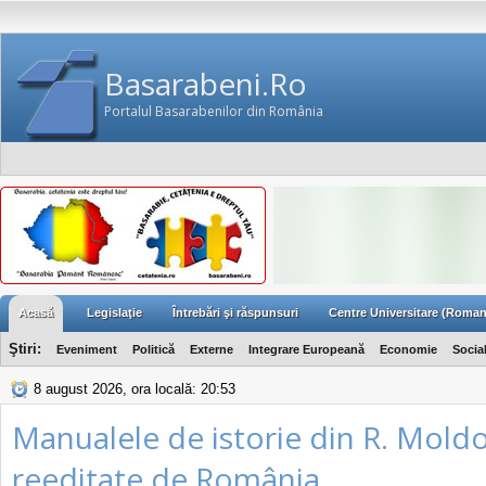
Basarabeni.Ro
Portalul Basarabenilor din România
Acasă
Legislaţie
Întrebări şi răspunsuri
Centre Universitare (Roman
Ştiri:
Eveniment
Politică
Externe
Integrare Europeană
Economie
Socia
8 august 2026, ora locală: 20:53
Manualele de istorie din R. Moldo
reeditate de România