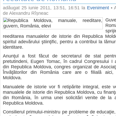
adăugat
25 iunie 2011, 13:51
, 16:51 la
Eveniment
• A
de Alexandru Rîșneac
Guve
Ro
spri
reeditarea manualelor de istorie din Republica Mold
spiritul adevărului ştiinţific, pentru a contribui la lămur
identitare.
Anunţul a fost făcut de secretarul de stat pent
pretutindeni, Eugen Tomac, în cadrul Congresului I al
din Republica Moldova, congres organizat de Asociaţ
Învăţătorilor din România care are o filială aici,
Moldova.
Manualele de istorie vor fi retipărite integral, este 
manualele de istorie din Republica Moldova, cu finan
din România, în urma unei solicitări venite de la au
Republica Moldova.
Consilierul primului-ministru pe probleme de educaţie,