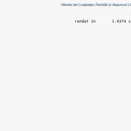
Ultimele știri
|
Legislație
|
Întrebări și răspunsuri
|
randat în 	1.