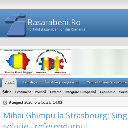
Basarabeni.Ro
Portalul Basarabenilor din România
Acasă
Legislaţie
Întrebări şi răspunsuri
Centre Universitare (Roman
Ştiri:
Eveniment
Politică
Externe
Integrare Europeană
Economie
Socia
9 august 2026, ora locală: 14:03
Mihai Ghimpu la Strasbourg: Sing
soluţie - referendumul