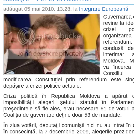
adăugat
05 mai 2010, 13:28
, la
Integrare Europeană
Guvernarea d
revine la ide
crizei po
organiz
referendum.
condusă de 
interimar a
Moldova, M
va încerca
Consiliul
modificarea Constituţiei prin referendum este si
depăşire a crizei politice actuale.
Criza politică în Republica Moldova a apărut
imposibilităţii alegerii şefului statului în Parlam
preşedintele să fie ales, erau necesare 61 de voturi al
Coaliţia de guvernare deţine doar 53 de mandate.
În ziua votării, deputaţii comunişti nici nu au intrat în
În consecinţă, la 7 decembrie 2009, alegerile preziden