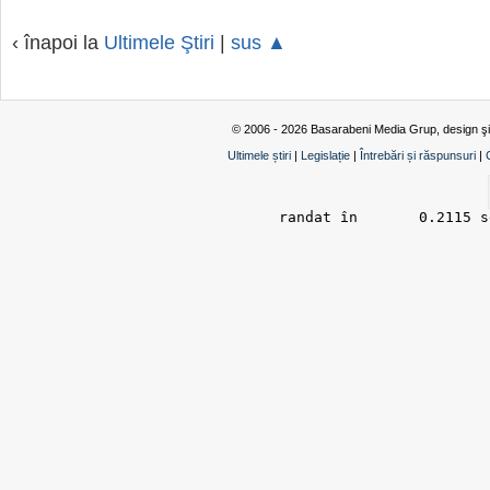
‹ înapoi la
Ultimele Ştiri
|
sus ▲
© 2006 - 2026 Basarabeni Media Grup, design ş
Ultimele știri
|
Legislație
|
Întrebări și răspunsuri
|
randat în 	0.