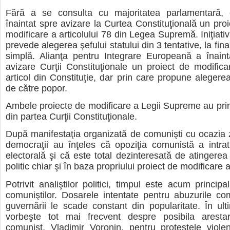
Fără a se consulta cu majoritatea parlamentară, 
înaintat spre avizare la Curtea Constituţională un proi
modificare a articolului 78 din Legea Supremă. Iniţiati
prevede alegerea şefului statului din 3 tentative, la fina
simplă. Alianţa pentru Integrare Europeană a înaint
avizare Curţii Constituţionale un proiect de modifica
articol din Constituţie, dar prin care propune alegerea
de către popor.
Ambele proiecte de modificare a Legii Supreme au primi
din partea Curţii Constituţionale.
După manifestaţia organizată de comunişti cu ocazia z
democraţii au înţeles că opoziţia comunistă a intra
electorală şi că este total dezinteresată de atingere
politic chiar şi în baza propriului proiect de modificare a
Potrivit analiştilor politici, timpul este acum princip
comuniştilor. Dosarele intentate pentru abuzurile co
guvernării le scade constant din popularitate. În u
vorbeşte tot mai frecvent despre posibila arestar
comunist, Vladimir Voronin, pentru protestele violen