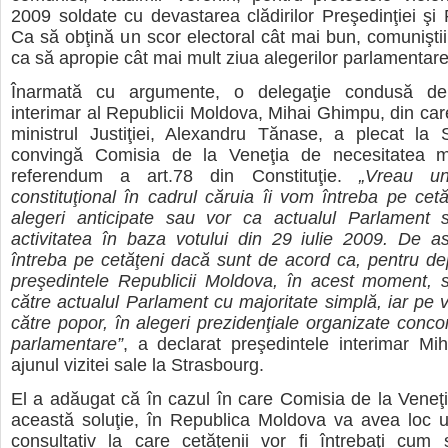
2009 soldate cu devastarea clădirilor Preşedinţiei şi 
Ca să obţină un scor electoral cât mai bun, comuniştii 
ca să apropie cât mai mult ziua alegerilor parlamentare
Înarmată cu argumente, o delegaţie condusă de 
interimar al Republicii Moldova, Mihai Ghimpu, din care
ministrul Justiţiei, Alexandru Tănase, a plecat la 
convingă Comisia de la Veneţia de necesitatea mod
referendum a art.78 din Constituţie.
„Vreau u
constituţional în cadrul căruia îi vom întreba pe cet
alegeri anticipate sau vor ca actualul Parlament s
activitatea în baza votului din 29 iulie 2009. De a
întreba pe cetăţeni dacă sunt de acord ca, pentru dep
preşedintele Republicii Moldova, în acest moment, s
către actualul Parlament cu majoritate simplă, iar pe vi
către popor, în alegeri prezidenţiale organizate conco
parlamentare”
, a declarat preşedintele interimar Mi
ajunul vizitei sale la Strasbourg.
El a adăugat că în cazul în care Comisia de la Veneţ
această soluţie, în Republica Moldova va avea loc 
consultativ la care cetăţenii vor fi întrebaţi cum