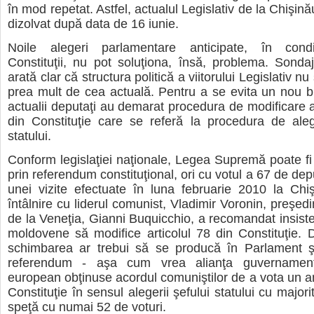
în mod repetat. Astfel, actualul Legislativ de la Chişin
dizolvat după data de 16 iunie.
Noile alegeri parlamentare anticipate, în condiţ
Constituţii, nu pot soluţiona, însă, problema. Sonda
arată clar că structura politică a viitorului Legislativ n
prea mult de cea actuală. Pentru a se evita un nou blo
actualii deputaţi au demarat procedura de modificare a 
din Constituţie care se referă la procedura de aleg
statului.
Conform legislaţiei naţionale, Legea Supremă poate fi 
prin referendum constituţional, ori cu votul a 67 de depu
unei vizite efectuate în luna februarie 2010 la Chi
întâlnire cu liderul comunist, Vladimir Voronin, preşed
de la Veneţia, Gianni Buquicchio, a recomandat insisten
moldovene să modifice articolul 78 din Constituţie. Dar
schimbarea ar trebui să se producă în Parlament şi
referendum - aşa cum vrea alianţa guvernamental
european obţinuse acordul comuniştilor de a vota un
Constituţie în sensul alegerii şefului statului cu majori
speţă cu numai 52 de voturi.