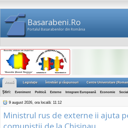
Basarabeni.Ro
Portalul Basarabenilor din România
Acasă
Legislaţie
Întrebări şi răspunsuri
Centre Universitare (Roman
Ştiri:
Eveniment
Politică
Externe
Integrare Europeană
Economie
Socia
9 august 2026, ora locală: 11:12
Ministrul rus de externe ii ajuta p
comunistii de la Chisinau