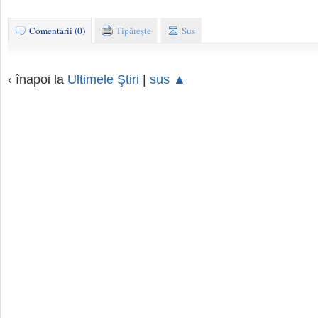
Comentarii (0)
Tipăreşte
Sus
‹ înapoi la
Ultimele Ştiri
|
sus ▲