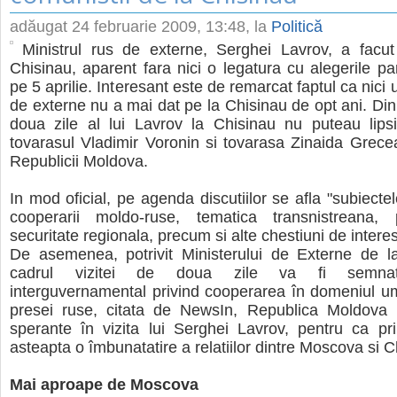
adăugat
24 februarie 2009, 13:48
, la
Politică
Ministrul rus de externe, Serghei Lavrov, a facu
Chisinau, aparent fara nici o legatura cu alegerile p
pe 5 aprilie. Interesant este de remarcat faptul ca nici 
de externe nu a mai dat pe la Chisinau de opt ani. Di
doua zile al lui Lavrov la Chisinau nu puteau lipsi 
tovarasul Vladimir Voronin si tovarasa Zinaida Grecea
Republicii Moldova.
In mod oficial, pe agenda discutiilor se afla "subiecte
cooperarii moldo-ruse, tematica transnistreana,
securitate regionala, precum si alte chestiuni de interes
De asemenea, potrivit Ministerului de Externe de la
cadrul vizitei de doua zile va fi semna
interguvernamental privind cooperarea în domeniul uma
presei ruse, citata de NewsIn, Republica Moldova 
sperante în vizita lui Serghei Lavrov, pentru ca pr
asteapta o îmbunatatire a relatiilor dintre Moscova si C
Mai aproape de Moscova