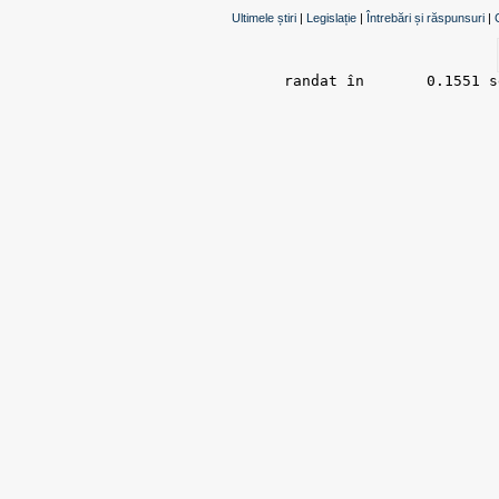
Ultimele știri
|
Legislație
|
Întrebări și răspunsuri
|
randat în 	0.