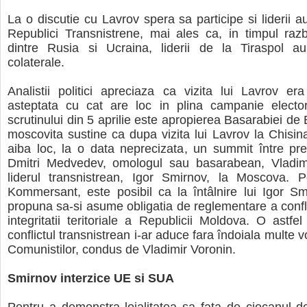
La o discutie cu Lavrov spera sa participe si liderii a
Republici Transnistrene, mai ales ca, in timpul razb
dintre Rusia si Ucraina, liderii de la Tiraspol au
colaterale.
Analistii politici apreciaza ca vizita lui Lavrov e
asteptata cu cat are loc in plina campanie elector
scrutinului din 5 aprilie este apropierea Basarabiei de
moscovita sustine ca dupa vizita lui Lavrov la Chisi
aiba loc, la o data neprecizata, un summit între pre
Dmitri Medvedev, omologul sau basarabean, Vladimi
liderul transnistrean, Igor Smirnov, la Moscova. Pot
Kommersant, este posibil ca la întâlnire lui Igor S
propuna sa-si asume obligatia de reglementare a confli
integritatii teritoriale a Republicii Moldova. O astfel
conflictul transnistrean i-ar aduce fara îndoiala multe vo
Comunistilor, condus de Vladimir Voronin.
Smirnov interzice UE si SUA