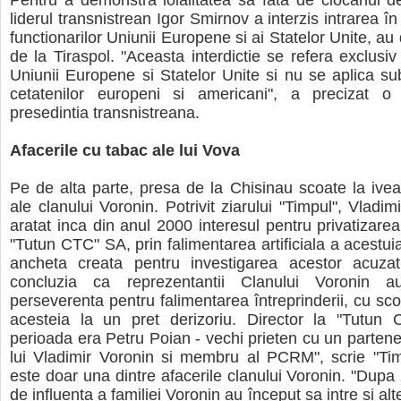
Pentru a demonstra loialitatea sa fata de ciocanul 
liderul transnistrean Igor Smirnov a interzis intrarea în
functionarilor Uniunii Europene si ai Statelor Unite, au
de la Tiraspol. "Aceasta interdictie se refera exclusiv 
Uniunii Europene si Statelor Unite si nu se aplica su
cetatenilor europeni si americani", a precizat 
presedintia transnistreana.
Afacerile cu tabac ale lui Vova
Pe de alta parte, presa de la Chisinau scoate la iveal
ale clanului Voronin. Potrivit ziarului "Timpul", Vladim
aratat inca din anul 2000 interesul pentru privatizare
"Tutun CTC" SA, prin falimentarea artificiala a acestui
ancheta creata pentru investigarea acestor acuzat
concluzia ca reprezentantii Clanului Voronin a
perseverenta pentru falimentarea întreprinderii, cu scop
acesteia la un pret derizoriu. Director la "Tutun
perioada era Petru Poian - vechi prieten cu un partener
lui Vladimir Voronin si membru al PCRM", scrie "Tim
este doar una dintre afacerile clanului Voronin. "Dupa 
de influenta a familiei Voronin au început sa intre si alt