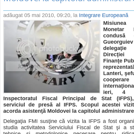
adăugat
05 mai 2010, 09:20
, la
Integrare Europeană
Misiunea
Monetar In
condusă 
Gueorgu
delegaţie
Direcţie
Finanţe Publ
reprezentat
Lanteri, şef
cooperare
internaţiona
ieri, 4 
Inspectoratul Fiscal Principal de Stat (IFPS)
serviciul de presă al IFPS. Scopul acestei vizi
acorda asistenţă Moldovei la capitolul administrare 
Delegaţia FMI susţine că vizita la IFPS a fost organ
studia activitatea Serviciului Fiscal de Stat şi a sta
tehnice şi metodologice necesare pentru ridicar