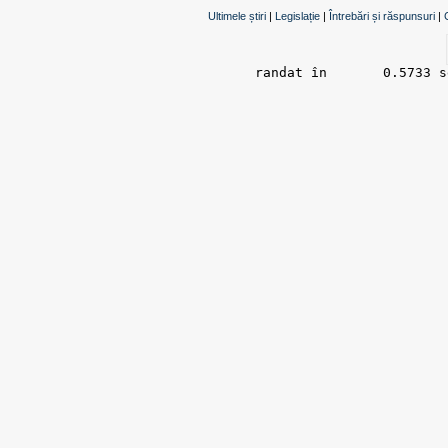
Ultimele știri
|
Legislație
|
Întrebări și răspunsuri
|
randat în 	0.