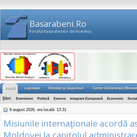
Basarabeni.Ro
Portalul Basarabenilor din România
Acasă
Legislaţie
Întrebări şi răspunsuri
Centre Universitare (Roman
Ştiri:
Eveniment
Politică
Externe
Integrare Europeană
Economie
Socia
9 august 2026, ora locală: 13:31
Misiunile internaţionale acordă a
Moldovei la capitolul administrare