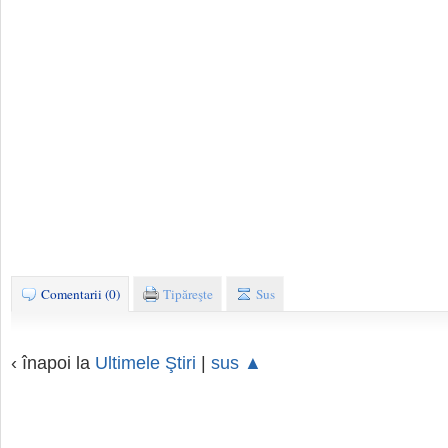
Comentarii (0)
Tipăreşte
Sus
‹ înapoi la
Ultimele Ştiri
|
sus ▲