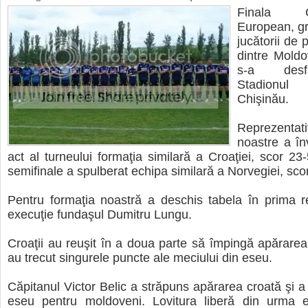
Finala Ca
European, gr
jucătorii de 
dintre Moldo
s-a desf
Stadionul
Chişinău.
Reprezent
noastre a în
act al turneului formaţia similară a Croaţiei, scor 23
semifinale a spulberat echipa similară a Norvegiei, sco
Pentru formaţia noastră a deschis tabela în prima re
execuţie fundaşul Dumitru Lungu.
Croaţii au reuşit în a doua parte să împingă apărarea 
au trecut singurele puncte ale meciului din eseu.
Căpitanul Victor Belic a străpuns apărarea croată şi a 
eseu pentru moldoveni. Lovitura liberă din urma e