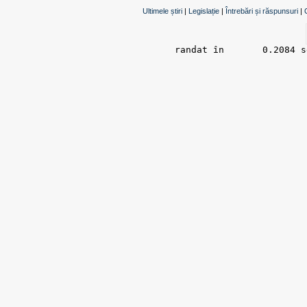
Ultimele știri
|
Legislație
|
Întrebări și răspunsuri
|
randat în 	0.