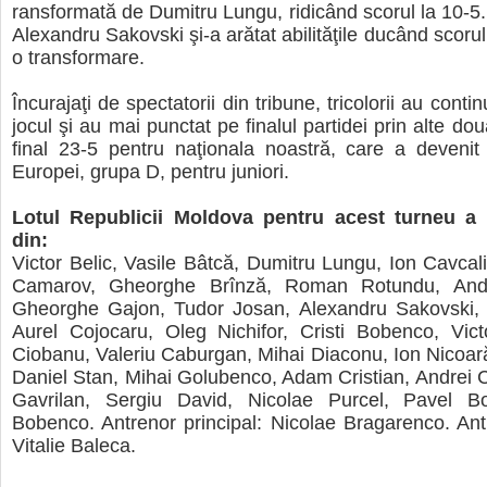
ransformată de Dumitru Lungu, ridicând scorul la 10-5.
Alexandru Sakovski şi-a arătat abilităţile ducând scorul 
o transformare.
Încurajaţi de spectatorii din tribune, tricolorii au cont
jocul şi au mai punctat pe finalul partidei prin alte do
final 23-5 pentru naţionala noastră, care a deveni
Europei, grupa D, pentru juniori.
Lotul Republicii Moldova pentru acest turneu a
din:
Victor Belic, Vasile Bâtcă, Dumitru Lungu, Ion Cavcal
Camarov, Gheorghe Brînză, Roman Rotundu, Andr
Gheorghe Gajon, Tudor Josan, Alexandru Sakovski, 
Aurel Cojocaru, Oleg Nichifor, Cristi Bobenco, Vict
Ciobanu, Valeriu Caburgan, Mihai Diaconu, Ion Nicoară
Daniel Stan, Mihai Golubenco, Adam Cristian, Andrei 
Gavrilan, Sergiu David, Nicolae Purcel, Pavel B
Bobenco. Antrenor principal: Nicolae Bragarenco. An
Vitalie Baleca.