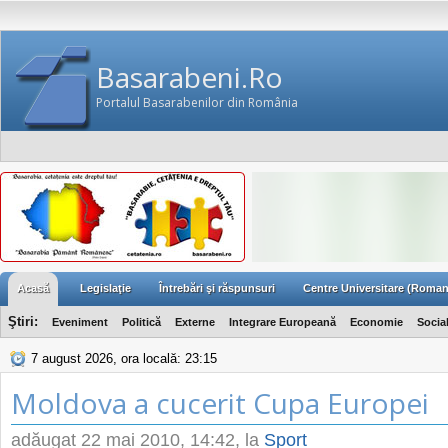
Basarabeni.Ro
Portalul Basarabenilor din România
Acasă
Legislaţie
Întrebări şi răspunsuri
Centre Universitare (Roman
Ştiri:
Eveniment
Politică
Externe
Integrare Europeană
Economie
Socia
7 august 2026, ora locală: 23:15
Moldova a cucerit Cupa Europei
adăugat
22 mai 2010, 14:42
, la
Sport