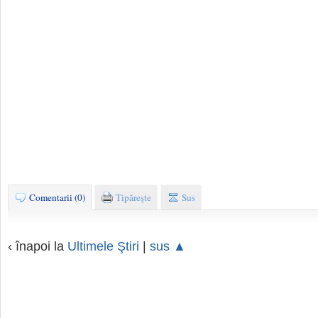
Comentarii (0)
Tipăreşte
Sus
‹ înapoi la
Ultimele Ştiri
|
sus ▲