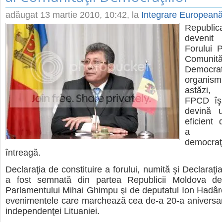
adăugat
13 martie 2010, 10:42
, la
Integrare European
Republi
deveni
Forului 
Comunităţ
Democraţ
organism
astăzi,
FPCD îş
devină u
eficient
a inst
democraţ
întreagă.
Declaraţia de constituire a forului, numită şi Declaraţia
a fost semnată din partea Republicii Moldova de
Parlamentului Mihai Ghimpu şi de deputatul Ion Hadârc
evenimentele care marchează cea de-a 20-a aniversare 
independenţei Lituaniei.