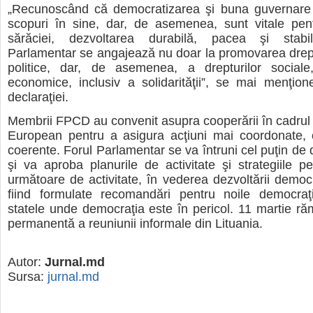
„Recunoscând că democratizarea şi buna guvernare
scopuri în sine, dar, de asemenea, sunt vitale pen
sărăciei, dezvoltarea durabilă, pacea şi stabil
Parlamentar se angajează nu doar la promovarea dreptur
politice, dar, de asemenea, a drepturilor sociale,
economice, inclusiv a solidarităţii”, se mai menţion
declaraţiei.
Membrii FPCD au convenit asupra cooperării în cadrul
European pentru a asigura acţiuni mai coordonate, c
coerente. Forul Parlamentar se va întruni cel puţin de 
şi va aproba planurile de activitate şi strategiile p
următoare de activitate, în vederea dezvoltării democr
fiind formulate recomandări pentru noile democraţ
statele unde democraţia este în pericol. 11 martie ră
permanentă a reuniunii informale din Lituania.
Autor:
Jurnal.md
Sursa:
jurnal.md