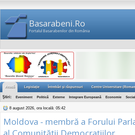
Basarabeni.Ro
Portalul Basarabenilor din România
Acasă
Legislaţie
Întrebări şi răspunsuri
Centre Universitare (Roman
Ştiri:
Eveniment
Politică
Externe
Integrare Europeană
Economie
Socia
8 august 2026, ora locală: 05:42
Moldova - membră a Forului Par
al Comunităţii Democraţiilor