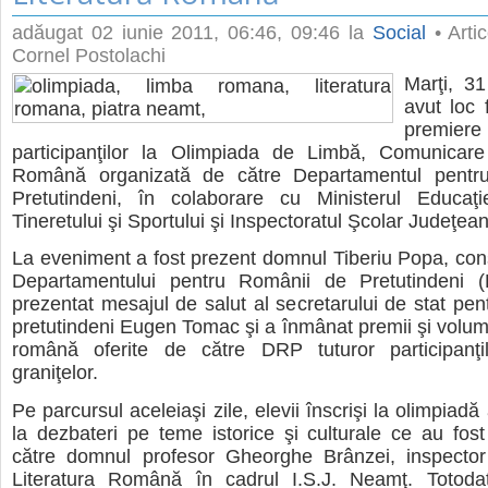
adăugat
02 iunie 2011, 06:46
, 09:46 la
Social
• Artic
Cornel Postolachi
Marţi, 3
avut loc 
prem
participanţilor la Olimpiada de Limbă, Comunicare 
Română organizată de către Departamentul pentr
Pretutindeni, în colaborare cu Ministerul Educaţiei
Tineretului şi Sportului şi Inspectoratul Şcolar Judeţe
La eveniment a fost prezent domnul Tiberiu Popa, consi
Departamentului pentru Românii de Pretutindeni 
prezentat mesajul de salut al secretarului de stat pen
pretutindeni Eugen Tomac şi a înmânat premii şi volume
română oferite de către DRP tuturor participanţi
graniţelor.
Pe parcursul aceleiaşi zile, elevii înscrişi la olimpiadă a
la dezbateri pe teme istorice şi culturale ce au fo
către domnul profesor Gheorghe Brânzei, inspecto
Literatura Română în cadrul I.S.J. Neamţ. Totoda