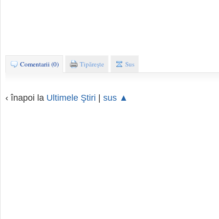
Comentarii (0)
Tipăreşte
Sus
‹ înapoi la
Ultimele Ştiri
|
sus ▲