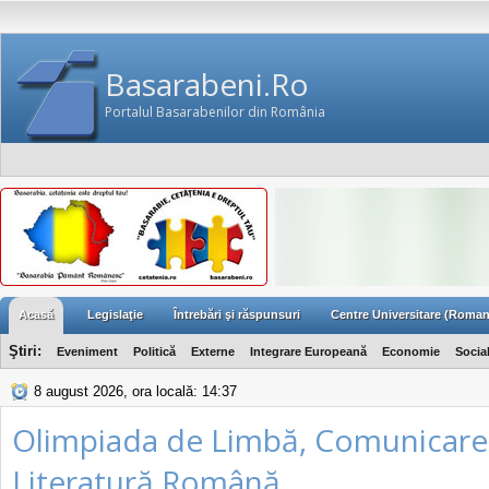
Basarabeni.Ro
Portalul Basarabenilor din România
Acasă
Legislaţie
Întrebări şi răspunsuri
Centre Universitare (Roman
Ştiri:
Eveniment
Politică
Externe
Integrare Europeană
Economie
Socia
8 august 2026, ora locală: 14:37
Olimpiada de Limbă, Comunicare 
Literatură Română