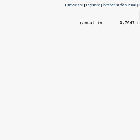
Ultimele știri
|
Legislație
|
Întrebări și răspunsuri
|
randat în 	0.