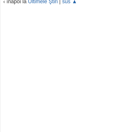
‹ înapoi la
Ultimele Ştiri
|
sus ▲