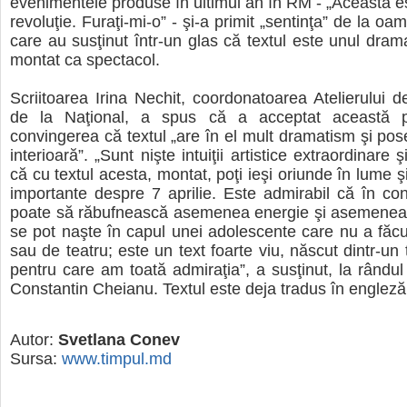
evenimentele produse în ultimul an în RM - „Aceasta 
revoluţie. Furaţi-mi-o” - şi-a primit „sentinţa” de la oam
care au susţinut într-un glas că textul este unul drama
montat ca spectacol.
Scriitoarea Irina Nechit, coordonatoarea Atelierului 
de la Naţional, a spus că a acceptat această p
convingerea că textul „are în el mult dramatism şi po
interioară”. „Sunt nişte intuiţii artistice extraordinare 
că cu textul acesta, montat, poţi ieşi oriunde în lume ş
importante despre 7 aprilie. Este admirabil că în cond
poate să răbufnească asemenea energie şi asemenea i
se pot naşte în capul unei adolescente care nu a făcut 
sau de teatru; este un text foarte viu, născut dintr-un 
pentru care am toată admiraţia”, a susţinut, la rândul 
Constantin Cheianu. Textul este deja tradus în engleză
Autor:
Svetlana Conev
Sursa:
www.timpul.md