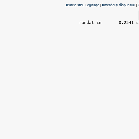
Ultimele știri
|
Legislație
|
Întrebări și răspunsuri
|
randat în 	0.