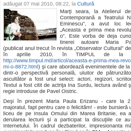
adăugat
07 mai 2010, 08:22
, la
Cultură
Marţi seara, la Atelierul d
Contemporană a Teatrului Na
Eminescu”, a avut loc lect
„Aceasta e prima mea revoluţ
o”. Este vorba de deja cunos
tinerei autoare Maria Pa
(publicat anul trecut în revista „Observator Cultural” de
în aprilie 2010, în TIMPUL de la C
http://www.timpul.md/articol/aceasta-e-prima-mea-revolu
mi-o-8872.html
) şi care abordează evenimentele de la 
dintr-o perspectivă personală, uluitor de pătrunzăto
ascultător a fost unul select: actori, regizori, scriitori
Textul a fost citit de actriţa Ina Surdu, lectura având
regie introduse de Pavel Oistric.
Deşi în prezent Maria Paula Erizanu - care la 2
majoratul, fapt pentru care o felicităm! - este bursieră 
liceu de pe Insula Omului din Marea Britanie, ea a
derularea lecturii şi a participat la discuţiile ce a
Internetului. În cadrul dezbaterilor, impresionanta m