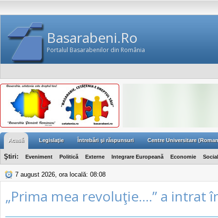
Basarabeni.Ro
Portalul Basarabenilor din România
Acasă
Legislaţie
Întrebări şi răspunsuri
Centre Universitare (Roman
Ştiri:
Eveniment
Politică
Externe
Integrare Europeană
Economie
Socia
7 august 2026, ora locală: 08:08
„Prima mea revoluţie....” a intrat î