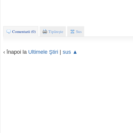
Comentarii (0)
Tipăreşte
Sus
‹ înapoi la
Ultimele Ştiri
|
sus ▲