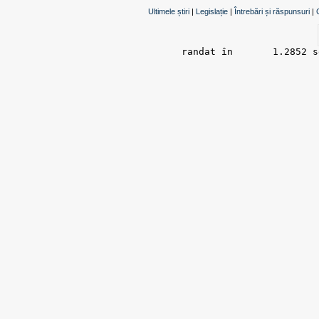
Ultimele știri
|
Legislație
|
Întrebări și răspunsuri
|
randat în 	1.