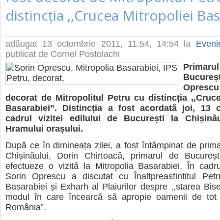
distincția ,,Crucea Mitropoliei Bas
adăugat
13 octombrie 2011, 11:54
, 14:54 la
Eveni
publicat de Cornel Postolachi
Prim
Bucure
Opres
decorat de Mitropolitul Petru cu distincția ,,Cruce
Basarabiei”. Distincția a fost acordată joi, 13 
cadrul vizitei edilului de București la Chișină
Hramului orașului.
După ce în dimineața zilei, a fost întâmpinat de prima
Chișinăului, Dorin Chirtoacă, primarul de Bucureș
efectueze o vizită la Mitropolia Basarabiei. În cadrul
Sorin Oprescu a discutat cu Înaltpreasfințitul Petru
Basarabiei și Exharh al Plaiurilor despre ,,starea Bise
modul în care încearcă să apropie oamenii de to
România”.