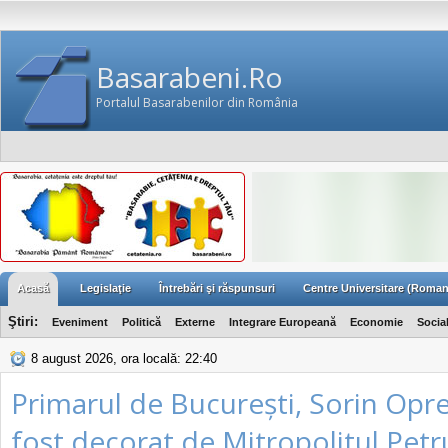
Basarabeni.Ro
Portalul Basarabenilor din România
Acasă
Legislaţie
Întrebări şi răspunsuri
Centre Universitare (Roman
Ştiri:
Eveniment
Politică
Externe
Integrare Europeană
Economie
Socia
8 august 2026, ora locală: 22:40
Primarul de București, Sorin Opr
fost decorat de Mitropolitul Petr