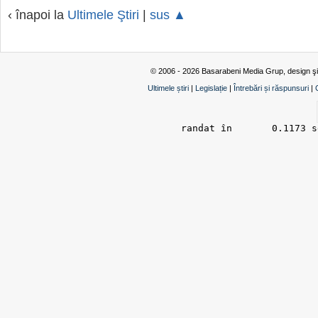
‹ înapoi la
Ultimele Ştiri
|
sus ▲
© 2006 - 2026 Basarabeni Media Grup, design ş
Ultimele știri
|
Legislație
|
Întrebări și răspunsuri
|
randat în 	0.