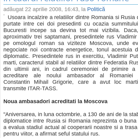
adăugat
22 aprilie 2008, 16:43
, la
Politică
Usoara incalzire a relatiilor dintre Romania si Rusia 
purtate intre cei doi presedinti cu ocazia summitul
Bucuresti incepe sa devina tot mai vizibila. Dac
aproximativ trei saptamani, presedintele rus Vladimir P
pe omologul roman sa viziteze Moscova, unde eve
negociate noi contracte energetice, tonul acestuia 
diplomatic. Presedintele rus in exercitiu, Vladimir Put
marti, caracterul stabil al relatiilor dintre Federatia 
din ultimii ani, in cadrul ceremoniei de primire a 
acreditare ale noului ambasador al Romaniei
Constantin Mihail Grigorie, care a avut loc marti
transmite ITAR-TASS.
Noua ambasadori acreditati la Moscova
"Aniversarea, in luna octombrie, a 130 de ani de la stabil
diplomatice intre Rusia si Romania reprezinta o buna
a evalua stadiul actual al cooperarii noastre si a trasa
pentru viitor, a afirmat seful statului rus.