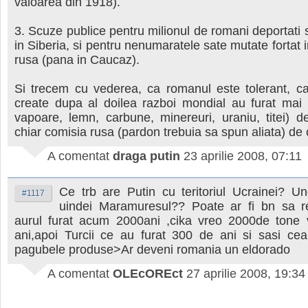
valoarea din 1918).
3. Scuze publice pentru milionul de romani deportati s
in Siberia, si pentru nenumaratele sate mutate fortat 
rusa (pana in Caucaz).
Si trecem cu vederea, ca romanul este tolerant, ca
create dupa al doilea razboi mondial au furat mai m
vapoare, lemn, carbune, minereuri, uraniu, titei) de
chiar comisia rusa (pardon trebuia sa spun aliata) de 
A comentat
draga putin
23 aprilie 2008, 07:11
Ce trb are Putin cu teritoriul Ucrainei? Un
#1117
uindei Maramuresul?? Poate ar fi bn sa rest
aurul furat acum 2000ani ,cika vreo 2000de tone
ani,apoi Turcii ce au furat 300 de ani si sasi ce
pagubele produse>Ar deveni romania un eldorado
A comentat
OLEcOREct
27 aprilie 2008, 19:34