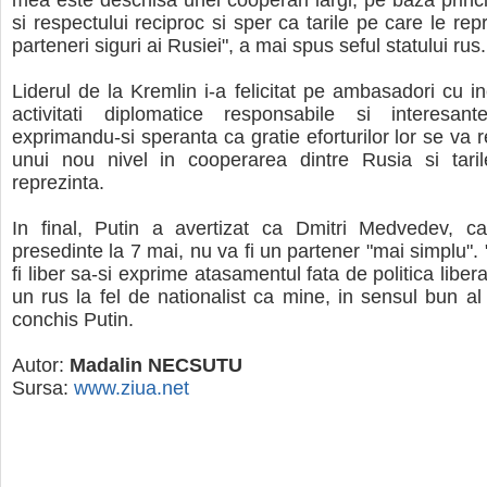
mea este deschisa unei cooperari largi, pe baza principi
si respectului reciproc si sper ca tarile pe care le repr
parteneri siguri ai Rusiei", a mai spus seful statului rus.
Liderul de la Kremlin i-a felicitat pe ambasadori cu i
activitati diplomatice responsabile si interesan
exprimandu-si speranta ca gratie eforturilor lor se va 
unui nou nivel in cooperarea dintre Rusia si tari
reprezinta.
In final, Putin a avertizat ca Dmitri Medvedev, c
presedinte la 7 mai, nu va fi un partener "mai simplu"
fi liber sa-si exprime atasamentul fata de politica libera
un rus la fel de nationalist ca mine, in sensul bun al 
conchis Putin.
Autor:
Madalin NECSUTU
Sursa:
www.ziua.net