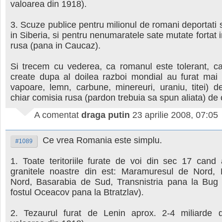
valoarea din 1918).
3. Scuze publice pentru milionul de romani deportati s
in Siberia, si pentru nenumaratele sate mutate fortat 
rusa (pana in Caucaz).
Si trecem cu vederea, ca romanul este tolerant, ca
create dupa al doilea razboi mondial au furat mai m
vapoare, lemn, carbune, minereuri, uraniu, titei) de
chiar comisia rusa (pardon trebuia sa spun aliata) de 
A comentat
draga putin
23 aprilie 2008, 07:05
Ce vrea Romania este simplu.
#1089
1. Toate teritoriile furate de voi din sec 17 cand 
granitele noastre din est: Maramuresul de Nord,
Nord, Basarabia de Sud, Transnistria pana la Bug 
fostul Oceacov pana la Btratzlav).
2. Tezaurul furat de Lenin aprox. 2-4 miliarde d