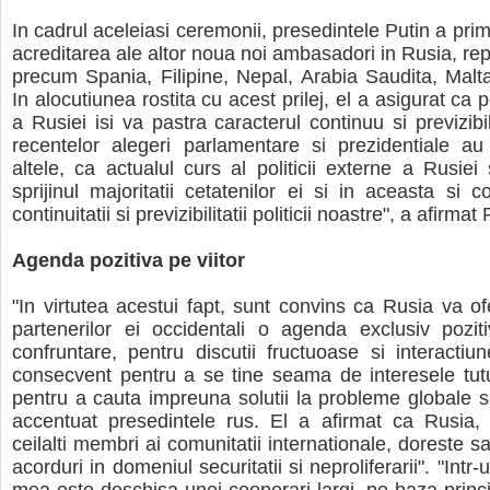
In cadrul aceleiasi ceremonii, presedintele Putin a primi
acreditarea ale altor noua noi ambasadori in Rusia, rep
precum Spania, Filipine, Nepal, Arabia Saudita, Malta,
In alocutiunea rostita cu acest prilej, el a asigurat ca p
a Rusiei isi va pastra caracterul continuu si previzibi
recentelor alegeri parlamentare si prezidentiale au 
altele, ca actualul curs al politicii externe a Rusie
sprijinul majoritatii cetatenilor ei si in aceasta si c
continuitatii si previzibilitatii politicii noastre", a afirmat 
Agenda pozitiva pe viitor
"In virtutea acestui fapt, sunt convins ca Rusia va ofe
partenerilor ei occidentali o agenda exclusiv poziti
confruntare, pentru discutii fructuoase si interactiu
consecvent pentru a se tine seama de interesele tutur
pentru a cauta impreuna solutii la probleme globale si
accentuat presedintele rus. El a afirmat ca Rusia,
ceilalti membri ai comunitatii internationale, doreste s
acorduri in domeniul securitatii si neproliferarii". "Intr-