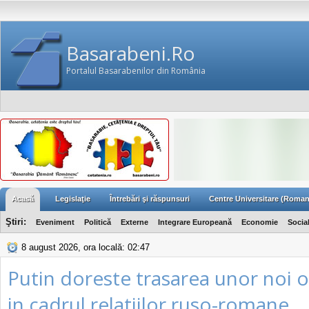
Basarabeni.Ro
Portalul Basarabenilor din România
Acasă
Legislaţie
Întrebări şi răspunsuri
Centre Universitare (Roman
Ştiri:
Eveniment
Politică
Externe
Integrare Europeană
Economie
Socia
8 august 2026, ora locală: 02:47
Putin doreste trasarea unor noi o
in cadrul relatiilor ruso-romane