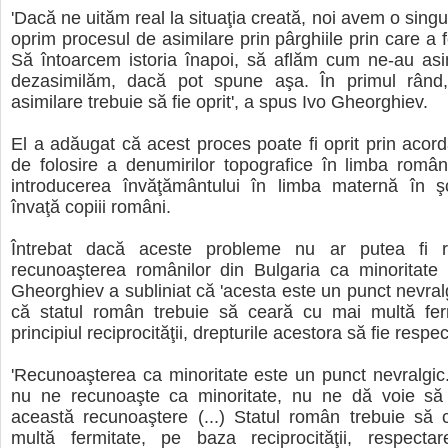
'Dacă ne uităm real la situaţia creată, noi avem o singu
oprim procesul de asimilare prin pârghiile prin care a 
Să întoarcem istoria înapoi, să aflăm cum ne-au asi
dezasimilăm, dacă pot spune aşa. În primul rând
asimilare trebuie să fie oprit', a spus Ivo Gheorghiev.
El a adăugat că acest proces poate fi oprit prin acord
de folosire a denumirilor topografice în limba român
introducerea învăţământului în limba maternă în şc
învaţă copiii români.
Întrebat dacă aceste probleme nu ar putea fi re
recunoaşterea românilor din Bulgaria ca minoritate 
Gheorghiev a subliniat că 'acesta este un punct nevralg
că statul român trebuie să ceară cu mai multă fer
principiul reciprocităţii, drepturile acestora să fie respec
'Recunoaşterea ca minoritate este un punct nevralgic.
nu ne recunoaşte ca minoritate, nu ne dă voie să 
această recunoaştere (...) Statul român trebuie să 
multă fermitate, pe baza reciprocităţii, respectare