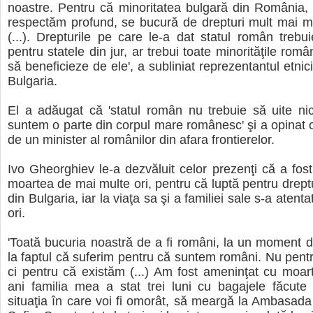
noastre. Pentru că minoritatea bulgară din România,
respectăm profund, se bucură de drepturi mult mai m
(...). Drepturile pe care le-a dat statul român trebui
pentru statele din jur, ar trebui toate minorităţile româ
să beneficieze de ele', a subliniat reprezentantul etnic
Bulgaria.
El a adăugat că 'statul român nu trebuie să uite ni
suntem o parte din corpul mare românesc' şi a opinat 
de un minister al românilor din afara frontierelor.
Ivo Gheorghiev le-a dezvăluit celor prezenţi că a fos
moartea de mai multe ori, pentru că luptă pentru dreptu
din Bulgaria, iar la viaţa sa şi a familiei sale s-a atent
ori.
'Toată bucuria noastră de a fi români, la un moment 
la faptul că suferim pentru că suntem români. Nu pent
ci pentru că existăm (...) Am fost ameninţat cu moar
ani familia mea a stat trei luni cu bagajele făcute
situaţia în care voi fi omorât, să meargă la Ambasad