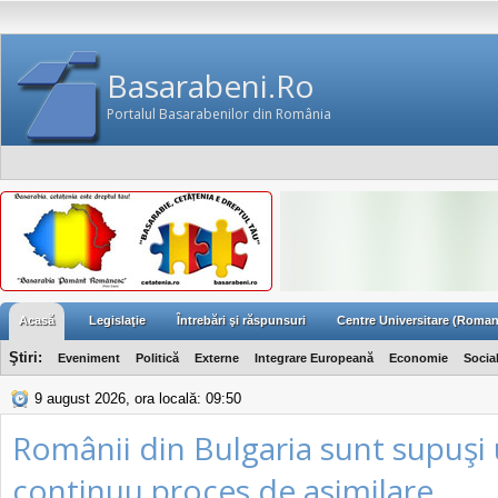
Basarabeni.Ro
Portalul Basarabenilor din România
Acasă
Legislaţie
Întrebări şi răspunsuri
Centre Universitare (Roman
Ştiri:
Eveniment
Politică
Externe
Integrare Europeană
Economie
Socia
9 august 2026, ora locală: 09:50
Românii din Bulgaria sunt supuşi
continuu proces de asimilare