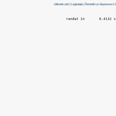
Ultimele știri
|
Legislație
|
Întrebări și răspunsuri
|
randat în 	0.