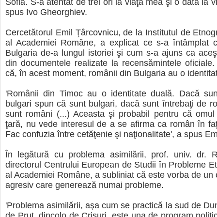
Sofia. S-a atentat de trei ori la viaţa mea şi o dată la vi
spus Ivo Gheorghiev.
Cercetătorul Emil Ţârcovnicu, de la Institutul de Etnogr
al Academiei Române, a explicat ce s-a întâmplat c
Bulgaria de-a lungul istoriei şi cum s-a ajuns ca aceş
din documentele realizate la recensămintele oficiale. 
că, în acest moment, românii din Bulgaria au o identita
'Românii din Timoc au o identitate duală. Dacă sunt
bulgari spun că sunt bulgari, dacă sunt întrebaţi de 
sunt români (...) Aceasta şi probabil pentru că omul
ţară, nu vede interesul de a se afirma ca român în faţa
Fac confuzia între cetăţenie şi naţionalitate', a spus E
În legătură cu problema asimilării, prof. univ. dr. 
directorul Centrului European de Studii în Probleme 
al Academiei Române, a subliniat că este vorba de un c
agresiv care generează numai probleme.
'Problema asimilării, aşa cum se practică la sud de Dun
de Prut, dincolo de Crişuri, este una de program politic