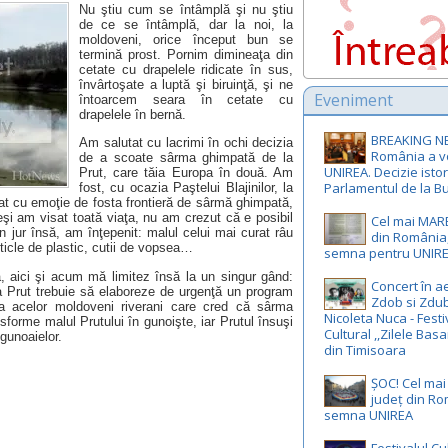
Nu ştiu cum se întâmplă şi nu ştiu
de ce se întâmplă, dar la noi, la
moldoveni, orice început bun se
termină prost. Pornim dimineaţa din
cetate cu drapelele ridicate în sus,
învârtoşate a luptă şi biruinţă, şi ne
Eveniment
întoarcem seara în cetate cu
drapelele în bernă.
BREAKING N
Am salutat cu lacrimi în ochi decizia
România a v
de a scoate sârma ghimpată de la
UNIREA. Decizie istor
Prut, care tăia Europa în două. Am
Parlamentul de la Bu
fost, cu ocazia Paştelui Blajinilor, la
at cu emoţie de fosta frontieră de sârmă ghimpată,
şi am visat toată viaţa, nu am crezut că e posibil
Cel mai MAR
n jur însă, am înţepenit: malul celui mai curat râu
din România,
icle de plastic, cutii de vopsea…
semna pentru UNIR
, aici şi acum mă limitez însă la un singur gând:
Concert în ae
 Prut trebuie să elaboreze de urgenţă un program
Zdob si Zdub
ura acelor moldoveni riverani care cred că sârma
Nicoleta Nuca - Festi
forme malul Prutului în gunoişte, iar Prutul însuşi
Cultural ,,Zilele Basa
 gunoaielor.
din Timisoara
ȘOC! Cel ma
județ din R
semna UNIREA