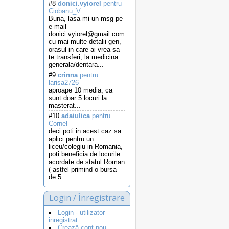
#8
donici.vyiorel
pentru
Ciobanu_V
Buna, lasa-mi un msg pe
e-mail
donici.vyiorel@gmail.com
cu mai multe detalii gen,
orasul in care ai vrea sa
te transferi, la medicina
generala/dentara...
#9
crinna
pentru
larisa2726
aproape 10 media, ca
sunt doar 5 locuri la
masterat...
#10
adaiulica
pentru
Cornel
deci poti in acest caz sa
aplici pentru un
liceu/colegiu in Romania,
poti beneficia de locurile
acordate de statul Roman
( astfel primind o bursa
de 5...
Login / Înregistrare
Login - utilizator
inregistrat
Crează cont nou