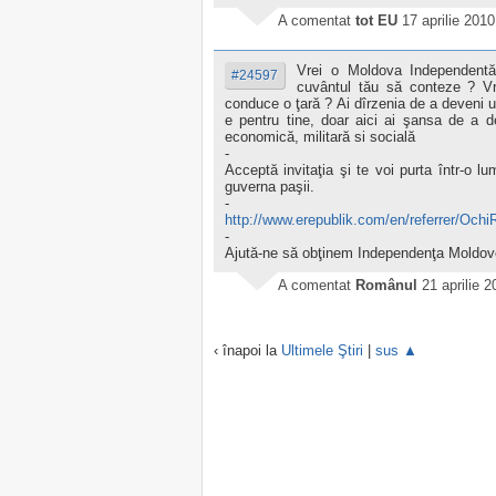
A comentat
tot EU
17 aprilie 2010
Vrei o Moldova Independent
#24597
cuvântul tău să conteze ? Vre
conduce o ţară ? Ai dîrzenia de a deveni
e pentru tine, doar aici ai şansa de a d
economică, militară si socială
-
Acceptă invitaţia şi te voi purta într-o l
guverna paşii.
-
http://www.erepublik.com/en/referrer/Ochi
-
Ajută-ne să obţinem Independenţa Moldovei 
A comentat
Românul
21 aprilie 
‹ înapoi la
Ultimele Ştiri
|
sus ▲