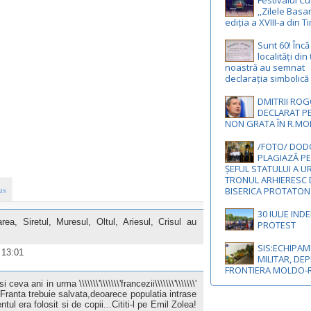
Festivalul Cu
,,Zilele Basa
ediția a XVIII-a din 
Sunt 60! Înc
localități din
noastră au semnat
declarația simbolică
DMITRII ROG
DECLARAT P
NON GRATA ÎN R.M
/FOTO/ DODO
PLAGIAZĂ PE
ȘEFUL STATULUI A U
TRONUL ARHIERESC 
us
BISERICA PROTATON
30 IULIE IND
ea, Siretul, Muresul, Oltul, Ariesul, Crisul au
PROTEST
SIS:ECHIPA
, 13:01
MILITAR, DEP
FRONTIERA MOLDO
va ani in urma \\\\\\\'\\\\\\\'francezii\\\\\\\'\\\\\\\'
Franta trebuie salvata,deoarece populatia intrase
ul era folosit si de copii...Cititi-l pe Emil Zolea!