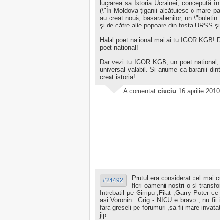
lucrarea sa Istoria Ucrainei, concepută î
(\"În Moldova ţiganii alcătuiesc o mare par
au creat nouă, basarabenilor, un \"buletin d
şi de către alte popoare din fosta URSS şi 
Halal poet national mai ai tu IGOR KGB! 
poet national!
Dar vezi tu IGOR KGB, un poet national, 
universal valabil. Si anume ca baranii dint
creat istoria!
A comentat
ciuciu
16 aprilie 2010
Prutul era considerat cel mai cu
#24492
flori oamenii nostri o sl transf
Intrebatil pe Gimpu ,Filat ,Garry Poter ce
asi Voronin . Grig - NICU e bravo , nu fii i
fara greseli pe forumuri ,sa fii mare invata
jip.