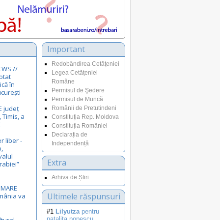
Important
Redobândirea Cetăţeniei
EWS //
Legea Cetăţeniei
otat
Române
ică în
Permisul de Şedere
curești
Permisul de Muncă
E județ
Românii de Pretutindeni
 Timis, a
Constituţia Rep. Moldova
E
Constituția României
Declarația de
r liber -
Independență
,
valul
Extra
rabiei”
Arhiva de Știri
i MARE
Ultimele răspunsuri
omânia va
#1
Lilyutza
pentru
natalita.popescu