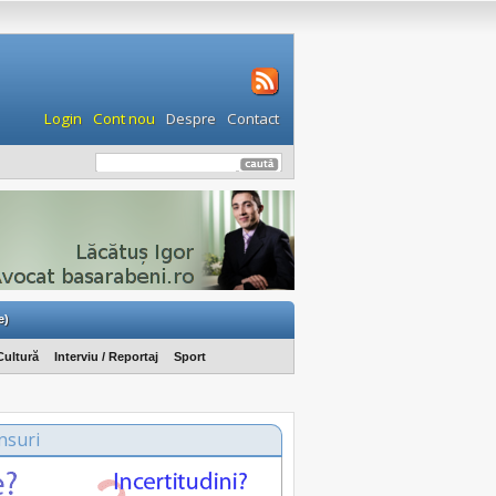
Login
Cont nou
Despre
Contact
e)
Cultură
Interviu / Reportaj
Sport
nsuri