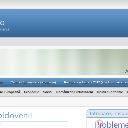
Ro
omânia
ri
Centre Universitare (Romania)
Rezultate admitere 2012 (studii universitar
are Europeană
Economie
Social
Românii de Pretutindeni
Opinii / Editoriale
oldoveni!
Întrebări şi răspu
t