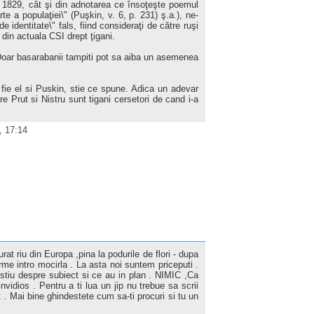
n 1829, cât şi din adnotarea ce însoţeşte poemul
te a populaţiei\" (Puşkin, v. 6, p. 231) ş.a.), ne-
e identitate\" fals, fiind consideraţi de către ruşi
din actuala CSI drept ţigani.
Doar basarabanii tampiti pot sa aiba un asemenea
fie el si Puskin, stie ce spune. Adica un adevar
re Prut si Nistru sunt tigani cersetori de cand i-a
, 17:14
rat riu din Europa ,pina la podurile de flori - dupa
orme intro mocirla . La asta noi suntem priceputi .
 stiu despre subiect si ce au in plan . NIMIC ,Ca
nvidios . Pentru a ti lua un jip nu trebue sa scrii
t . Mai bine ghindestete cum sa-ti procuri si tu un