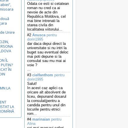
ltural
Odata ce esti si cetatean
rabiei”,
roman nu cred ca ai
Timisoara
nevoie de acte din
Republica Moldova, cel
ă două
mai bine intrenati la
 țara
starea civila din
localitatea viitorului...
 de Unire
#2
Anusca
pentru
dorin1995
OZIN,
dar daca depui direct la
ERSONA
universitate si nu intri la
OLDOVA
buget sau eventual deloc
mai poti depune si la
N ÎL
consulat sau mu mai ai
 PUTIN?
voie ?
RCAT ÎN
...
DIN
#3
cielfanthom
pentru
dorin1995
Salut!
EMN LA
In acest caz aplici ca
oricare alt absolvent de
liceu, depunand dosarul
la consulat(pentru a
MENT
candida pentru unul din
ISTAT LA
locurile pentru etnici
-ROMÂNĂ
rom...
#4
marinaian
pentru
Alina
cei mai marsavi soferi