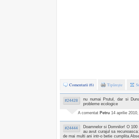
Comentarii (6)
Tipăreşte
S
nu numai Prutul, dar si Dunar
#24428
probleme ecologice
A comentat
Petru
14 aprilie 2010
Doamnelor si Domnilor! O 100 si ce
#24444
au avut curajul sa recunoasca:
de mai multi ani intr-o betie cumplita.Absent