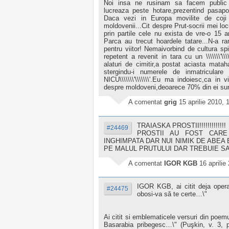
Noi insa ne rusinam sa facem public se
lucreaza peste hotare,prezentind pasapo
Daca vezi in Europa movilite de coji d
moldovenii...Cit despre Prut-socrii mei lo
prin partile cele nu exista de vre-o 15 a
Parca au trecut hoardele tatare...N-a ra
pentru viitor! Nemaivorbind de cultura spi
repetent a revenit in tara cu un \\\\\\\'\\\\\\
alaturi de cimitir,a postat aciasta matah
stergindu-i numerele de inmatriculare c
NICU\\\\\\\'\\\\\\\'.Eu ma indoiesc,ca in
despre moldoveni,deoarece 70% din ei sunt...\
A comentat
grig
15 aprilie 2010, 
TRAIASKA PROSTII!!!!!!!!!!!!!
#24469
PROSTII AU FOST CAR
INGHIMPATA DAR NUI NIMIK DE ABEA 
PE MALUL PRUTULUI DAR TREBUIE SA
A comentat
IGOR KGB
16 aprilie
IGOR KGB, ai citit deja opera
#24475
obosi-va să te certe…\"
Ai citit si emblematicele versuri din poemu
Basarabia pribegesc…\" (Puşkin, v. 3, p.