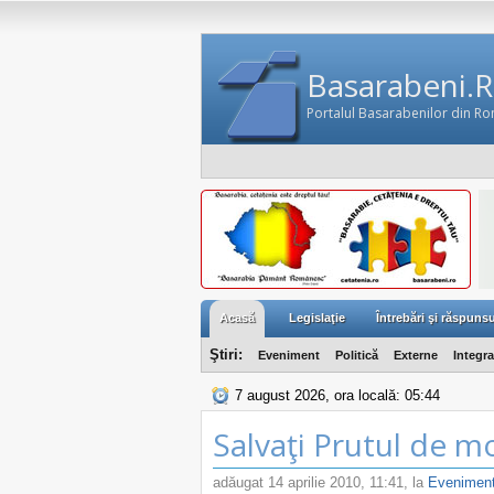
Basarabeni.
Portalul Basarabenilor din R
Acasă
Legislaţie
Întrebări şi răspunsu
Ştiri:
Eveniment
Politică
Externe
Integr
7 august 2026, ora locală: 05:44
Salvaţi Prutul de m
adăugat
14 aprilie 2010, 11:41
, la
Evenimen