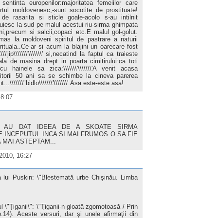
ntinta europenilor:majoritatea femeiilor care
rtul moldovenesc,-sunt socotite de prostituate!
e rasarita si sticle goale-acolo s-au intilnit
cuiesc la sud pe malul acestui riu-sirma ghimpata
ni,precum si salcii,copaci etc.E malul gol-golut.
mas la moldoveni spiritul de pastrare a naturii
rituala..Ce-ar si acum la blajini un oarecare fost
\'jip\\\\\\\'\\\\\\\' si,necatind la faptul ca traieste
ala de masina drept in poarta cimitirului:ca toti
u hainele sa zica:\\\\\\\'\\\\\\\'A venit acasa
 viitorii 50 ani sa se schimbe la cineva parerea
\\\\\\"bidlo\\\\\\\'\\\\\\\'.Asa este-este asa!
18:07
E AU DAT IDEEA DE A SKOATE SIRMA
E INCEPUTUL INCA SI MAI FRUMOS O SA FIE
 MAI ASTEPTAM...
 2010, 16:27
 lui Puskin: \"Blestemată urbe Chişinău. Limba
l \"Ţiganii\": \"Ţiganii-n gloată zgomotoasă / Prin
14). Aceste versuri, dar şi unele afirmaţii din