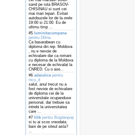
sand pe ruta BRASOV-
CHISINAU si sunt cei
mai mari tepari. Evitari
autobuzele lor de la orele
19:00 si 21:00. Eu de
ultimu timp ...
#5
luminitacumpana
pentru D0ina
Ca basarabean cu
diploma din rep. Moldova
, nu e nevoie de
echivalare dar ca romani
cu diploma de la Moldova
e necesar de echivalat la
CNRED. Cu o ase...
#6
adaiulica
pentru
nicu_d
salut, anul trecut nu a
fost nevoie de echivalare
de diploma cei de la
universitate ocupanduse
personal, dar trebuie sa
intrebi la universitatea
care ...
#7
lilik
pentru Bogdanpop
si tu ai scos vreodata
bani de pe siteul asta?
...