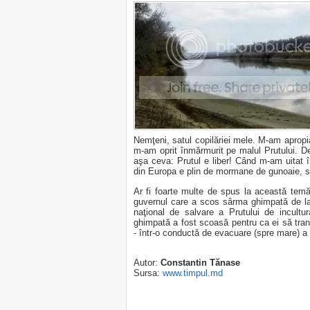
Nemţeni, satul copilăriei mele. M-am apropi
m-am oprit înmărmurit pe malul Prutului. De
aşa ceva: Prutul e liber! Când m-am uitat î
din Europa e plin de mormane de gunoaie, st
Ar fi foarte multe de spus la această temă
guvernul care a scos sârma ghimpată de la
naţional de salvare a Prutului de incult
ghimpată a fost scoasă pentru ca ei să trans
- într-o conductă de evacuare (spre mare) a
Autor:
Constantin Tănase
Sursa:
www.timpul.md