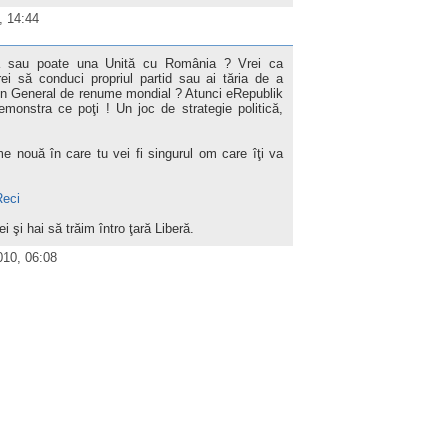
, 14:44
ă sau poate una Unită cu România ? Vrei ca
i să conduci propriul partid sau ai tăria de a
 un General de renume mondial ? Atunci eRepublik
emonstra ce poţi ! Un joc de strategie politică,
ume nouă în care tu vei fi singurul om care îţi va
Reci
şi hai să trăim întro ţară Liberă.
2010, 06:08