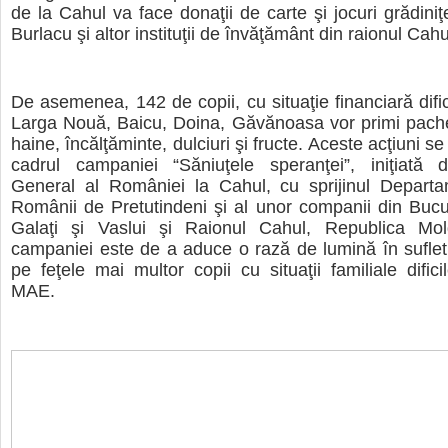
de la Cahul va face donaţii de carte şi jocuri grădini
Burlacu şi altor instituţii de învăţământ din raionul Cah
De asemenea, 142 de copii, cu situaţie financiară dific
Larga Nouă, Baicu, Doina, Găvănoasa vor primi pache
haine, încălţăminte, dulciuri şi fructe. Aceste acţiuni s
cadrul campaniei “Săniuţele speranţei”, iniţiată 
General al României la Cahul, cu sprijinul Departa
Românii de Pretutindeni şi al unor companii din Bucur
Galaţi şi Vaslui şi Raionul Cahul, Republica Mo
campaniei este de a aduce o rază de lumină în sufle
pe feţele mai multor copii cu situaţii familiale difici
MAE.