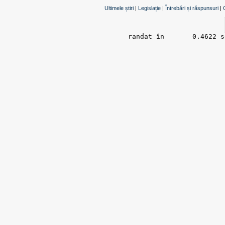
Ultimele știri
|
Legislație
|
Întrebări și răspunsuri
|
randat în 	0.