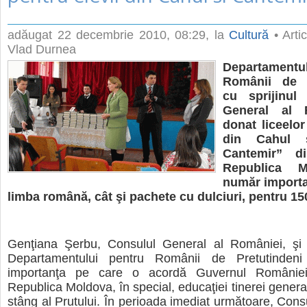
adăugat
22 decembrie 2010, 08:29
, la
Cultură
• Artic
Vlad Durnea
Departamen
Românii de P
cu sprijinul 
General al 
donat liceelo
din Cahul ş
Cantemir” di
Republica M
număr importan
limba română, cât şi pachete cu dulciuri, pentru 150
Genţiana Şerbu, Consulul General al României, şi r
Departamentului pentru Românii de Pretutindeni 
importanţa pe care o acordă Guvernul României r
Republica Moldova, în special, educaţiei tinerei genera
stâng al Prutului. În perioada imediat următoare, Cons