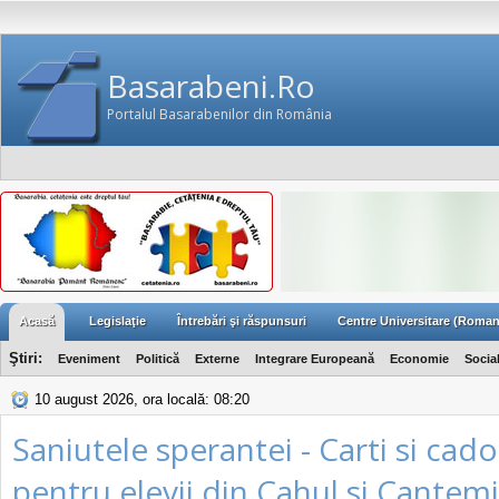
Basarabeni.Ro
Portalul Basarabenilor din România
Acasă
Legislaţie
Întrebări şi răspunsuri
Centre Universitare (Roman
Ştiri:
Eveniment
Politică
Externe
Integrare Europeană
Economie
Socia
10 august 2026, ora locală: 08:20
Saniutele sperantei - Carti si cado
pentru elevii din Cahul si Cantemi