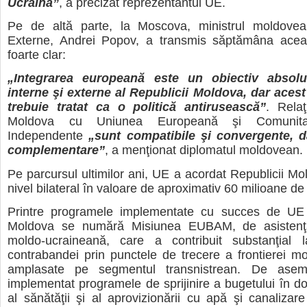
Ucraina”
, a precizat reprezentantul UE.
Pe de altă parte, la Moscova, ministrul moldove
Externe, Andrei Popov, a transmis săptămâna ace
foarte clar:
„
Integrarea europeană este un obiectiv absolut 
interne şi externe al Republicii Moldova, dar acest
trebuie tratat ca o politică antirusească”
. Relaţ
Moldova cu Uniunea Europeană şi Comunitat
Independente
„sunt compatibile şi convergente, 
complementare”
, a menţionat diplomatul moldovean.
Pe parcursul ultimilor ani, UE a acordat Republicii Mol
nivel bilateral în valoare de aproximativ 60 milioane de
Printre programele implementate cu succes de UE
Moldova se numără Misiunea EUBAM, de asistenţă 
moldo-ucraineană, care a contribuit substanţial 
contrabandei prin punctele de trecere a frontierei m
amplasate pe segmentul transnistrean. De as
implementat programele de sprijinire a bugetului în do
al sănătăţii şi al aprovizionării cu apă şi canalizar