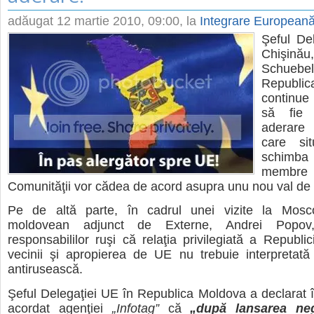
adăugat
12 martie 2010, 09:00
, la
Integrare European
Şeful De
Chişi
Schuebel
Republic
continue
să fie 
aderare
care si
schimb
memb
Comunităţii vor cădea de acord asupra unu nou val de 
Pe de altă parte, în cadrul unei vizite la Mosco
moldovean adjunct de Externe, Andrei Popov,
responsabililor ruşi că relaţia privilegiată a Republi
vecinii şi apropierea de UE nu trebuie interpretată
antirusească.
Şeful Delegaţiei UE în Republica Moldova a declarat în
acordat agenţiei
„Infotag”
că
„după lansarea neg