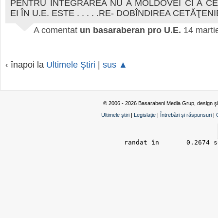
PENTRU INTEGRAREA NU A MOLDOVEI CI A C
EI ÎN U.E. ESTE . . . . .RE- DOBÎNDIREA CETĂŢE
A comentat
un basaraberan pro U.E.
14 marti
‹ înapoi la
Ultimele Ştiri
|
sus ▲
© 2006 - 2026 Basarabeni Media Grup, design ş
Ultimele știri
|
Legislație
|
Întrebări și răspunsuri
|
randat în 	0.