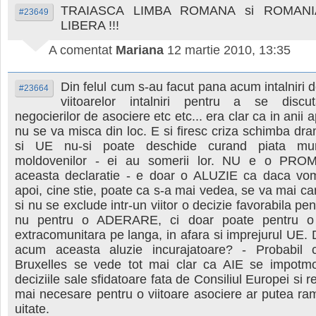
TRAIASCA LIMBA ROMANA si ROMANI
#23649
LIBERA !!!
A comentat
Mariana
12 martie 2010, 13:35
Din felul cum s-au facut pana acum intalniri d
#23664
viitoarelor intalniri pentru a se discu
negocierilor de asociere etc etc... era clar ca in anii a
nu se va misca din loc. E si firesc criza schimba dram
si UE nu-si poate deschide curand piata mun
moldovenilor - ei au somerii lor. NU e o PROM
aceasta declaratie - e doar o ALUZIE ca daca vom f
apoi, cine stie, poate ca s-a mai vedea, se va mai can
si nu se exclude intr-un viitor o decizie favorabila pen
nu pentru o ADERARE, ci doar poate pentru 
extracomunitara pe langa, in afara si imprejurul UE. 
acum aceasta aluzie incurajatoare? - Probabil 
Bruxelles se vede tot mai clar ca AIE se impotmo
deciziile sale sfidatoare fata de Consiliul Europei si 
mai necesare pentru o viitoare asociere ar putea ra
uitate.