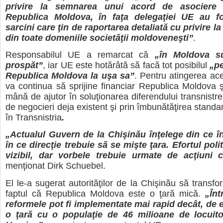
privire la semnarea unui acord de asociere 
Republica Moldova, în faţa delegaţiei UE au f
sarcini care ţin de raportarea detaliată cu privire la 
din toate domeniile societăţii moldoveneşti”
.
Responsabilul UE a remarcat că
„în Moldova s
prospăt”
, iar UE este hotărâtă să facă tot posibilul
„p
Republica Moldova la uşa
sa”
. Pentru atingerea ac
va continua să sprijine financiar Republica Moldova ş
mână de ajutor în soluţionarea diferendului transnistre
de negocieri deja existent şi prin îmbunătăţirea standa
în Transnistria
.
„Actualul Guvern de la Chişinău înţelege din ce î
în ce direcţie trebuie să se mişte ţara. Efortul polit
vizibil, dar vorbele trebuie urmate de acţiuni 
menţionat Dirk Schuebel.
El le-a sugerat autorităţilor de la Chişinău să transfo
faptul că Republica Moldova este o ţară mică.
„
Înt
reformele pot fi
implementate mai rapid decâ
t, de 
o ţară cu o populaţie de 46 mil
ioane de locuit