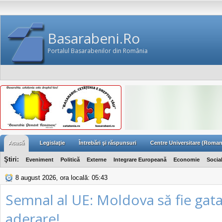
Basarabeni.Ro
Portalul Basarabenilor din România
Acasă
Legislaţie
Întrebări şi răspunsuri
Centre Universitare (Roman
Ştiri:
Eveniment
Politică
Externe
Integrare Europeană
Economie
Socia
8 august 2026, ora locală: 05:43
Semnal al UE: Moldova să fie gat
aderare!