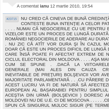
A comentat
ianu
12 martie 2010, 19:54
NU CRED CĂ CINEVA DE BUNĂ CREDINŢ
#23715
CONTESTE BUNA INTENŢIE A CELOR PAT
. . . . NUMAI CĂ NEGOCIERILE CU UE PENTRU 
VIZELOR ESTE UN PROCES DE LUNGĂ DURATĂ 
ROMĂNIEI NEGOCIERILE DE ADERARE AU DURAT 12
. NU ZIC CĂ ATÎT VOR DURA ŞI ÎN CAZUL M
DOAR CĂ ESTE UN PROCES DIFICIL DE LUNGĂ DU
CARE ÎNSĂ POATE FI AFECTAT EXTREM DE N
CICLUL ELECTORAL DIN MOLDOVA . . . . AŞA MA
CUM SE SPUNE . .DACĂ LA VIITOAREL
GENERALE (MAI ALES DIN CAUZA CRE
INEVITABILE DE PREŢURI) BOLŞEVICII VOR AV
MAJORITATE PARLAMENTARĂ . . .CU PĂRERE 
ACEST LUCRU VA FI DE NATURĂ SĂ AFECTEZ
EUROPEAN AL BASARABIEI PENTRU SIMPLUL
ACEŞTIA DIN URMĂ (BOLŞEVICII ) DORESC 
MOLDOVEI NU DE U.E. CI DE MOSCOVA . . . . . .
SPUN CĂ SINGURUL MIJLOC SIGUR (PE TERM