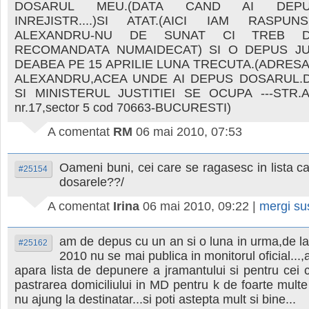
DOSARUL MEU.(DATA CAND AI DEPU
INREJISTR....)SI ATAT.(AICI IAM RASPU
ALEXANDRU-NU DE SUNAT CI TREB D
RECOMANDATA NUMAIDECAT) SI O DEPUS J
DEABEA PE 15 APRILIE LUNA TRECUTA.(ADRESA
ALEXANDRU,ACEA UNDE AI DEPUS DOSARUL.
SI MINISTERUL JUSTITIEI SE OCUPA ---STR
nr.17,sector 5 cod 70663-BUCURESTI)
A comentat
RM
06 mai 2010, 07:53
Oameni buni, cei care se ragasesc in lista c
#25154
dosarele??/
A comentat
Irina
06 mai 2010, 09:22
|
mergi s
am de depus cu un an si o luna in urma,de la 
#25162
2010 nu se mai publica in monitorul oficial...,a
apara lista de depunere a jramantului si pentru cei 
pastrarea domiciliului in MD pentru k de foarte multe 
nu ajung la destinatar...si poti astepta mult si bine...