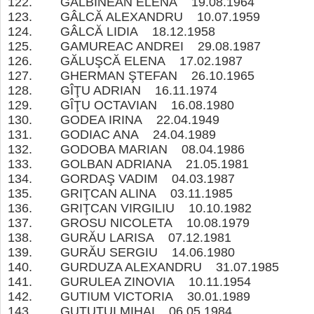
122. GALBINEAN ELENA 19.08.1964
123. GÂLCĂ ALEXANDRU 10.07.1959
124. GÂLCĂ LIDIA 18.12.1958
125. GAMUREAC ANDREI 29.08.1987
126. GĂLUŞCĂ ELENA 17.02.1987
127. GHERMAN ŞTEFAN 26.10.1965
128. GÎŢU ADRIAN 16.11.1974
129. GÎŢU OCTAVIAN 16.08.1980
130. GODEA IRINA 22.04.1949
131. GODIAC ANA 24.04.1989
132. GODOBA MARIAN 08.04.1986
133. GOLBAN ADRIANA 21.05.1981
134. GORDAŞ VADIM 04.03.1987
135. GRIŢCAN ALINA 03.11.1985
136. GRIŢCAN VIRGILIU 10.10.1982
137. GROSU NICOLETA 10.08.1979
138. GURĂU LARISA 07.12.1981
139. GURĂU SERGIU 14.06.1980
140. GURDUZA ALEXANDRU 31.07.1985
141. GURULEA ZINOVIA 10.11.1954
142. GUTIUM VICTORIA 30.01.1989
143. GUŢUŢUI MIHAI 06.05.1984