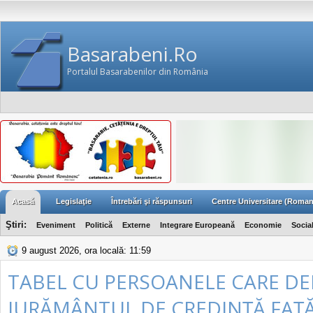
Basarabeni.Ro
Portalul Basarabenilor din România
Acasă
Legislaţie
Întrebări şi răspunsuri
Centre Universitare (Roman
Ştiri:
Eveniment
Politică
Externe
Integrare Europeană
Economie
Socia
9 august 2026, ora locală: 11:59
TABEL CU PERSOANELE CARE D
JURĂMÂNTUL DE CREDINŢĂ FAŢ