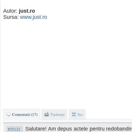
Autor:
just.ro
Sursa:
www.just.ro
Comentarii (17)
Tipăreşte
Sus
Salutare! Am depus actele pentru redobandir
#25122