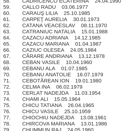
58. CADRICENCO ECATERINA 24.04.199
59. CALLO RADU 03.06.1977
60. CARAUŞ LILIA 25.10.1985
61. CARPEŢ AURELIA 30.01.1973
62. CATANA VEACESLAV 08.11.1970
63. CATRANIUC NATALIA 15.01.1988
64. CAZACU ADRIANA 14.12.1985
65. CAZACU MARIANA 01.04.1987
66. CAZIUC OLESEA 24.05.1984
67. CĂRARE ANDRIANA 13.12.1978
68. CEBAN VASILE 10.04.1960
69. CEBANU ALA 01.07.1985
70. CEBANU ANATOLIE 16.07.1979
71. CEBOTĂREAN ION 19.01.1980
72. CELMA INA 06.02.1979
73. CERLAT NADEJDA 11.03.1954
74. CHAMI ALI 15.05.1964
75. CHICU TATIANA 26.04.1965
76. CHICU VASILE 25.10.1959
77. CHIOCHIU NADEJDA 13.08.1961
78. CHIRCOVA MARIANA 13.01.1986
79. CHUMMUN RAJ 24.05.1960