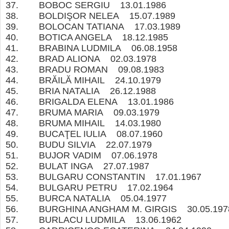
37. BOBOC SERGIU 13.01.1986
38. BOLDIŞOR NELEA 15.07.1989
39. BOLOCAN TATIANA 17.03.1989
40. BOTICA ANGELA 18.12.1985
41. BRABINA LUDMILA 06.08.1958
42. BRAD ALIONA 02.03.1978
43. BRADU ROMAN 09.08.1983
44. BRĂILĂ MIHAIL 24.10.1979
45. BRIA NATALIA 26.12.1988
46. BRIGALDA ELENA 13.01.1986
47. BRUMA MARIA 09.03.1979
48. BRUMA MIHAIL 14.03.1980
49. BUCAŢEL IULIA 08.07.1960
50. BUDU SILVIA 22.07.1979
51. BUJOR VADIM 07.06.1978
52. BULAT INGA 27.07.1987
53. BULGARU CONSTANTIN 17.01.1967
54. BULGARU PETRU 17.02.1964
55. BURCA NATALIA 05.04.1977
56. BURGHINA ANGHAM M. GIRGIS 30.05.
57. BURLACU LUDMILA 13.06.1962