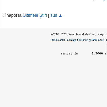
‹ înapoi la
Ultimele Ştiri
|
sus ▲
© 2006 - 2026 Basarabeni Media Grup, design ş
Ultimele știri
|
Legislație
|
Întrebări și răspunsuri
|
randat în 	0.