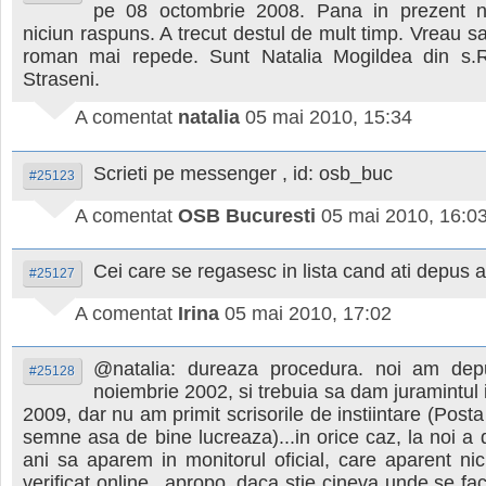
pe 08 octombrie 2008. Pana in prezent n
niciun raspuns. A trecut destul de mult timp. Vreau sa
roman mai repede. Sunt Natalia Mogildea din s.R
Straseni.
A comentat
natalia
05 mai 2010, 15:34
Scrieti pe messenger , id: osb_buc
#25123
A comentat
OSB Bucuresti
05 mai 2010, 16:0
Cei care se regasesc in lista cand ati depus 
#25127
A comentat
Irina
05 mai 2010, 17:02
@natalia: dureaza procedura. noi am dep
#25128
noiembrie 2002, si trebuia sa dam juramintul
2009, dar nu am primit scrisorile de instiintare (Post
semne asa de bine lucreaza)...in orice caz, la noi a 
ani sa aparem in monitorul oficial, care aparent nic
verificat online...apropo, daca stie cineva unde se fa