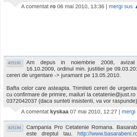
A comentat
ro
06 mai 2010, 13:36
|
mergi sus 
Am depus in noiembrie 2008, avizat 
#25191
16.10.2009, ordinul min. justitiei pe 09.03.2
cereri de urgentare -> juramant pe 13.05.2010.
Bafta celor care asteapta. Trimiteti cereri de urgenta
cu confirmare de primire, mailuri la cetatenie@just.ro
0372042037 (daca sunteti insistenti, va vor raspunde)
A comentat
kyskaa
07 mai 2010, 12:27
|
mergi
Campania Pro Cetatenie Romana. Basarabi
#25194
este dreptul tau.
http://www.basarabeni.ro/s