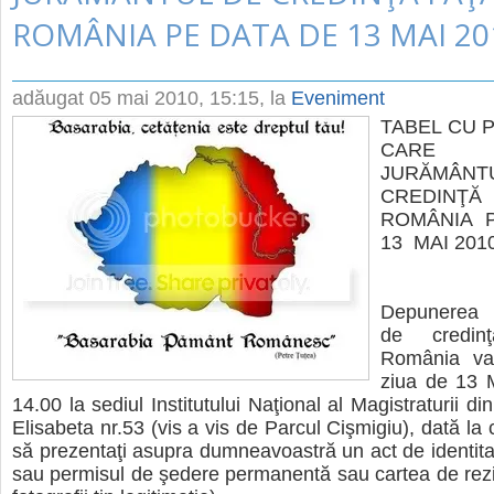
ROMÂNIA PE DATA DE 13 MAI 20
adăugat
05 mai 2010, 15:15
, la
Eveniment
TABEL CU 
CARE
JURĂMÂ
CREDINŢ
ROMÂNIA 
13 MAI 201
Depunerea 
de credin
România va
ziua de 13 
14.00 la sediul Institutului Naţional al Magistraturii d
Elisabeta nr.53 (vis a vis de Parcul Cişmigiu), dată la
să prezentaţi asupra dumneavoastră un act de identita
sau permisul de şedere permanentă sau cartea de rez