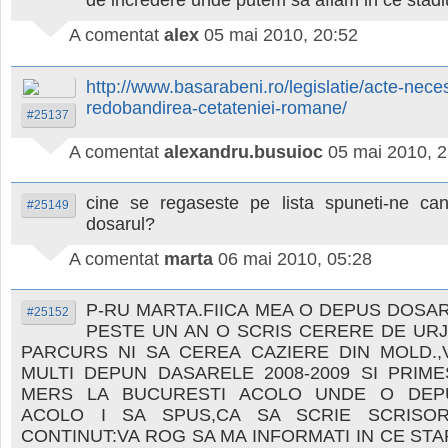
de incredere unde putem sa aflam in ce stadi
A comentat
alex
05 mai 2010, 20:52
http://www.basarabeni.ro/legislatie/acte-nece
redobandirea-cetateniei-romane/
#25137
A comentat
alexandru.busuioc
05 mai 2010, 2
cine se regaseste pe lista spuneti-ne ca
#25149
dosarul?
A comentat
marta
06 mai 2010, 05:28
P-RU MARTA.FIICA MEA O DEPUS DOSARU
#25152
PESTE UN AN O SCRIS CERERE DE UR
PARCURS NI SA CEREA CAZIERE DIN MOLD.,
MULTI DEPUN DASARELE 2008-2009 SI PRIME
MERS LA BUCURESTI ACOLO UNDE O DEPU
ACOLO I SA SPUS,CA SA SCRIE SCRISO
CONTINUT:VA ROG SA MA INFORMATI IN CE STA