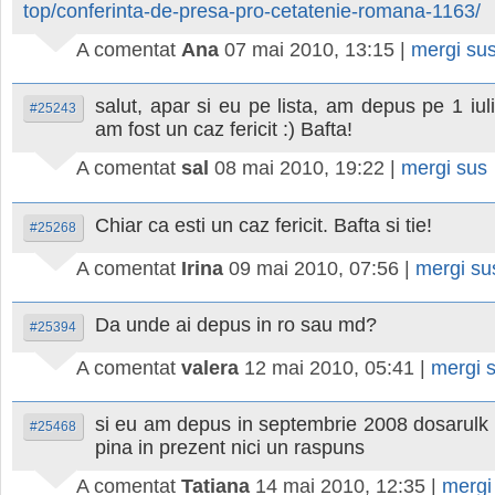
top/conferinta-de-presa-pro-cetatenie-romana-1163/
A comentat
Ana
07 mai 2010, 13:15
|
mergi su
salut, apar si eu pe lista, am depus pe 1 iul
#25243
am fost un caz fericit :) Bafta!
A comentat
sal
08 mai 2010, 19:22
|
mergi sus
Chiar ca esti un caz fericit. Bafta si tie!
#25268
A comentat
Irina
09 mai 2010, 07:56
|
mergi s
Da unde ai depus in ro sau md?
#25394
A comentat
valera
12 mai 2010, 05:41
|
mergi 
si eu am depus in septembrie 2008 dosarulk 
#25468
pina in prezent nici un raspuns
A comentat
Tatiana
14 mai 2010, 12:35
|
mergi