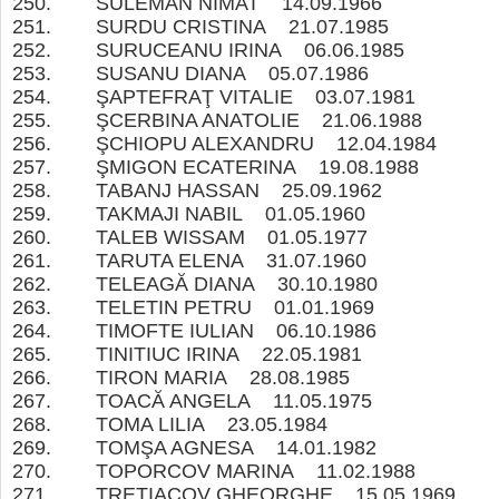
250. SULEMAN NIMAT 14.09.1966
251. SURDU CRISTINA 21.07.1985
252. SURUCEANU IRINA 06.06.1985
253. SUSANU DIANA 05.07.1986
254. ŞAPTEFRAŢ VITALIE 03.07.1981
255. ŞCERBINA ANATOLIE 21.06.1988
256. ŞCHIOPU ALEXANDRU 12.04.1984
257. ŞMIGON ECATERINA 19.08.1988
258. TABANJ HASSAN 25.09.1962
259. TAKMAJI NABIL 01.05.1960
260. TALEB WISSAM 01.05.1977
261. TARUTA ELENA 31.07.1960
262. TELEAGĂ DIANA 30.10.1980
263. TELETIN PETRU 01.01.1969
264. TIMOFTE IULIAN 06.10.1986
265. TINITIUC IRINA 22.05.1981
266. TIRON MARIA 28.08.1985
267. TOACĂ ANGELA 11.05.1975
268. TOMA LILIA 23.05.1984
269. TOMŞA AGNESA 14.01.1982
270. TOPORCOV MARINA 11.02.1988
271. TRETIACOV GHEORGHE 15.05.1969