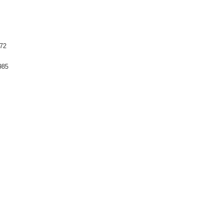
72
985