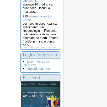
larisa2726
aproape 10 media, ca
sunt doar 5 locuri la
masterat...
#10
adaiulica
pentru
Cornel
deci poti in acest caz sa
aplici pentru un
liceu/colegiu in Romania,
poti beneficia de locurile
acordate de statul Roman
( astfel primind o bursa
de 5...
Login / Înregistrare
Login - utilizator
inregistrat
Crează cont nou
Parteneri