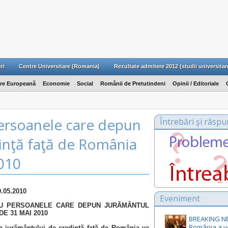
ri
Centre Universitare (Romania)
Rezultate admitere 2012 (studii universitar
are Europeană
Economie
Social
Românii de Pretutindeni
Opinii / Editoriale
ersoanele care depun
Întrebări şi răspu
inţă faţă de România
2010
0.05.2010
Eveniment
U PERSOANELE CARE DEPUN JURĂMÂNTUL
DE 31 MAI 2010
BREAKING N
România a v
 jurământului de credinţă faţă de România va