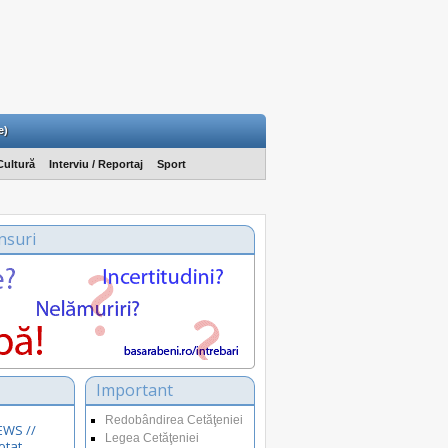
e)
Cultură
Interviu / Reportaj
Sport
nsuri
Important
Redobândirea Cetăţeniei
EWS //
Legea Cetăţeniei
otat