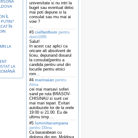
ERSONA
universitate si nu intri la
OLDOVA
buget sau eventual deloc
mai poti depune si la
N ÎL
consulat sau mu mai ai
 PUTIN?
voie ?
RCAT ÎN
...
DIN
#3
cielfanthom
pentru
dorin1995
Salut!
EMN LA
In acest caz aplici ca
oricare alt absolvent de
liceu, depunand dosarul
la consulat(pentru a
MENT
candida pentru unul din
ISTAT LA
locurile pentru etnici
-ROMÂNĂ
rom...
#4
marinaian
pentru
Alina
cei mai marsavi soferi
sand pe ruta BRASOV-
CHISINAU si sunt cei
mai mari tepari. Evitari
autobuzele lor de la orele
19:00 si 21:00. Eu de
ultimu timp ...
#5
luminitacumpana
pentru D0ina
Ca basarabean cu
diploma din rep. Moldova