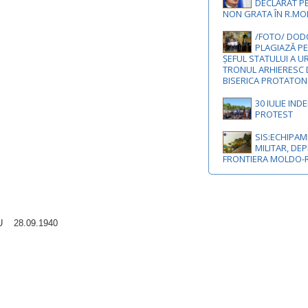
DECLARAT P
NON GRATA ÎN R.M
/FOTO/ DODO
PLAGIAZĂ PE
ȘEFUL STATULUI A U
TRONUL ARHIERESC 
BISERICA PROTATON
30 IULIE IND
PROTEST
SIS:ECHIPA
MILITAR, DEP
FRONTIERA MOLDO
 28.09.1940