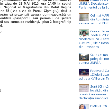
UNIREA. Decizie istor
 în ziua de 31 MAI 2010, ora 14,00 la sediul
Parlamentul de la Bu
lui Naţional al Magistraturii din B-dul Regina
 nr. 53 ( vis a vis de Parcul Cişmigiu), dată la
rugăm să prezentaţi asupra dumneavoastră un
Cel mai MAR
dentitate (paşaportul sau permisul de şedere
din România,
ă sau cartea de rezidenţă, plus 2 fotografii tip
semna pentru UNIR
e).
Concert în ae
II
Zdob si Zdub
Nicoleta Nuca - Festi
Cultural ,,Zilele Basa
din Timisoara
ȘOC! Cel ma
județ din R
semna UNIREA
Festivalul Cu
,,Zilele Basa
ediția a XVIII-a din 
Sunt 60! Înc
localități din
5
noastră au semnat
declarația simbolică
DMITRII ROG