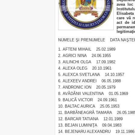
avea loc
Institutu
Elisabeta
care vă 
act de i
permanent
legitimaţi
NUMELE ŞI PRENUMELE DATA NAŞTER
AFTENI MIHAIL 25.02.1989
AGRICI NINA 24.06.1955
AILINCHI OLGA 17.09.1982
ALEXA OLEG 20.10.1961
ALEXCA SVETLANA 14.10.1957
ALEXEEV ANDREI 06.05.1988
ANDRONIC ION 20.05.1979
AVĂDĂNII VALENTINA 01.05.1969
BALICĂ VICTOR 24.09.1961
BALTAC AURICA 25.05.1953
BARBĂNEAGRĂ TAMARA 26.05.198
BARCAR TATIANA 12.01.1989
BEJAN LUMINIŢA 09.04.1983
BEJENARU ALEXANDRU 19.11.1986