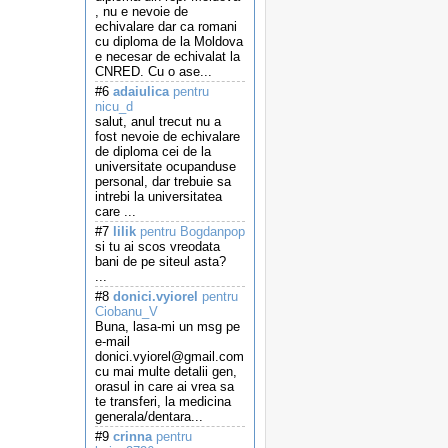
, nu e nevoie de
echivalare dar ca romani
cu diploma de la Moldova
e necesar de echivalat la
CNRED. Cu o ase...
#6
adaiulica
pentru
nicu_d
salut, anul trecut nu a
fost nevoie de echivalare
de diploma cei de la
universitate ocupanduse
personal, dar trebuie sa
intrebi la universitatea
care ...
#7
lilik
pentru Bogdanpop
si tu ai scos vreodata
bani de pe siteul asta?
...
#8
donici.vyiorel
pentru
Ciobanu_V
Buna, lasa-mi un msg pe
e-mail
donici.vyiorel@gmail.com
cu mai multe detalii gen,
orasul in care ai vrea sa
te transferi, la medicina
generala/dentara...
#9
crinna
pentru