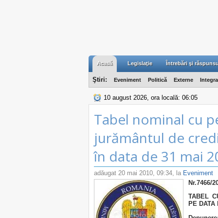
Acasă
Legislaţie
Întrebări şi răspunsu
Ştiri:
Eveniment
Politică
Externe
Integr
10 august 2026, ora locală: 06:05
Tabel nominal cu p
jurământul de cred
în data de 31 mai 
adăugat
20 mai 2010, 09:34
, la
Eveniment
Nr.7466/2
TABEL C
PE DATA 
Depunerea