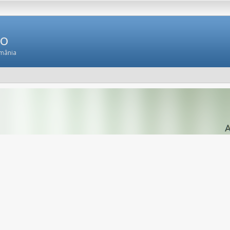
Ro
omânia