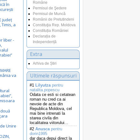
Române
ică în
Permisul de Şedere
curești
Permisul de Muncă
E județ
Românii de Pretutindeni
 Timis, a
Constituţia Rep. Moldova
E
Constituția României
Declarația de
r liber -
Independență
,
valul
Extra
rabiei”
Arhiva de Știri
i MARE
Ultimele răspunsuri
omânia va
#1
Lilyutza
pentru
natalita.popescu
ltural
Odata ce esti si cetatean
rabiei”,
roman nu cred ca ai
Timisoara
nevoie de acte din
Republica Moldova, cel
ă două
mai bine intrenati la
 țara
starea civila din
localitatea viitorului...
 de Unire
#2
Anusca
pentru
dorin1995
OZIN,
dar daca depui direct la