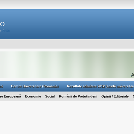
Ro
omânia
ri
Centre Universitare (Romania)
Rezultate admitere 2012 (studii universitar
are Europeană
Economie
Social
Românii de Pretutindeni
Opinii / Editoriale