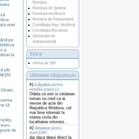
Române
ticieni
Permisul de Şedere
Permisul de Muncă
eză
ntina
Românii de Pretutindeni
iața unei
Constituţia Rep. Moldova
Constituția României
Declarația de
sând pe
Independență
 Moldova.
es a
Extra
rdinar la
Arhiva de Știri
CA UN
Ultimele răspunsuri
ĂIEȘTE
#1
Lilyutza
pentru
natalita.popescu
Sfintei
Odata ce esti si cetatean
roman nu cred ca ai
toarea
nevoie de acte din
ne să
Republica Moldova, cel
mai bine intrenati la
starea civila din
 PATRU
localitatea viitorului...
 euro.
#2
Anusca
pentru
spune de
dorin1995
dar daca depui direct la