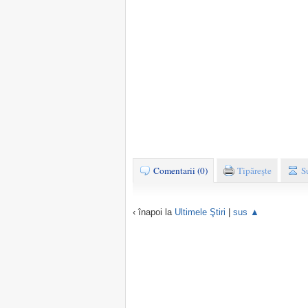
Comentarii (0)
Tipăreşte
S
‹ înapoi la
Ultimele Ştiri
|
sus ▲