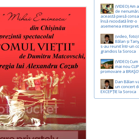
(VIDEO) Am a
de nenumăra
această piesă consa
însă niciodată într-o
asemenea interpret
(video, foto)
Bălan și Tan
s-au reunit într-un c
grandios la Soroca
(VIDEO) Cum 
mai nou CLIP
promovare a BRAŞO
Dan Bălan v
un concert d
EXCEPȚIE la Soroca