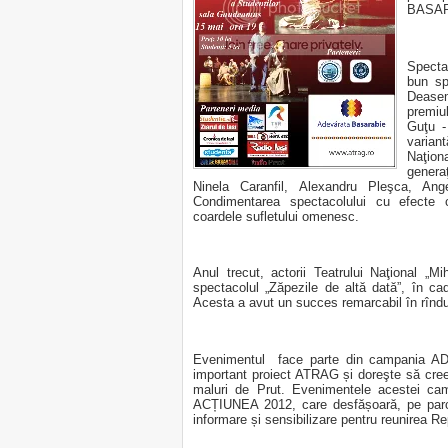
BASARA
Spectac
bun sp
Dease
premiu
Guţu -
varian
Naţion
genera
Ninela Caranfil, Alexandru Pleşca, Ang
Condimentarea spectacolului cu efecte c
coardele sufletului omenesc.
Anul trecut, actorii Teatrului Naţional „
spectacolul „Zăpezile de altă dată”, în cad
Acesta a avut un succes remarcabil în rîndul
Evenimentul face parte din campania A
important proiect ATRAG și doreşte să creez
maluri de Prut. Evenimentele acestei cam
ACȚIUNEA 2012, care desfășoară, pe parcu
informare și sensibilizare pentru reunirea 