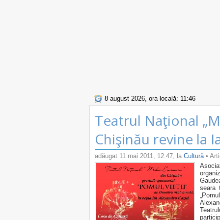
8 august 2026, ora locală: 11:46
Teatrul Naţional „M
Chişinău revine la I
adăugat
11 mai 2011, 12:47
, la
Cultură
• Art
Asocia
organi
Gaudea
seara 
„Pomul
Alexan
Teatru
part