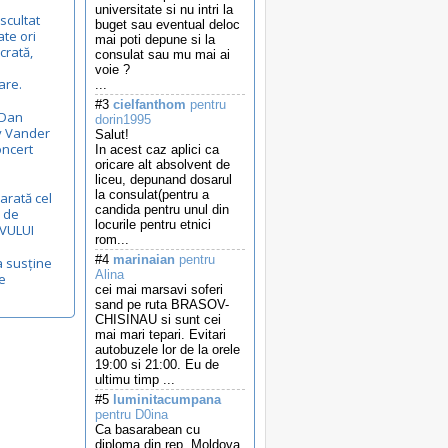
universitate si nu intri la
scultat
buget sau eventual deloc
te ori
mai poti depune si la
crată,
consulat sau mu mai ai
voie ?
are.
...
#3
cielfanthom
pentru
 Dan
dorin1995
y Vander
Salut!
oncert
In acest caz aplici ca
oricare alt absolvent de
liceu, depunand dosarul
la consulat(pentru a
arată cel
candida pentru unul din
 de
locurile pentru etnici
VULUI
rom...
#4
marinaian
pentru
a susține
Alina
e
cei mai marsavi soferi
sand pe ruta BRASOV-
CHISINAU si sunt cei
mai mari tepari. Evitari
autobuzele lor de la orele
19:00 si 21:00. Eu de
ultimu timp ...
#5
luminitacumpana
pentru D0ina
Ca basarabean cu
diploma din rep. Moldova