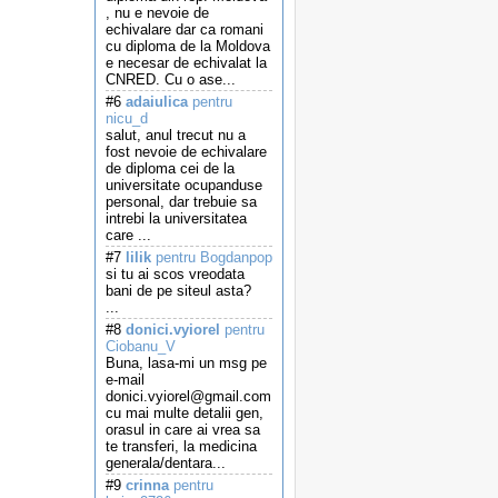
, nu e nevoie de
echivalare dar ca romani
cu diploma de la Moldova
e necesar de echivalat la
CNRED. Cu o ase...
#6
adaiulica
pentru
nicu_d
salut, anul trecut nu a
fost nevoie de echivalare
de diploma cei de la
universitate ocupanduse
personal, dar trebuie sa
intrebi la universitatea
care ...
#7
lilik
pentru Bogdanpop
si tu ai scos vreodata
bani de pe siteul asta?
...
#8
donici.vyiorel
pentru
Ciobanu_V
Buna, lasa-mi un msg pe
e-mail
donici.vyiorel@gmail.com
cu mai multe detalii gen,
orasul in care ai vrea sa
te transferi, la medicina
generala/dentara...
#9
crinna
pentru