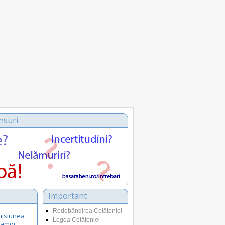
nsuri
Important
Redobândirea Cetăţeniei
misiunea
Legea Cetăţeniei
 amor