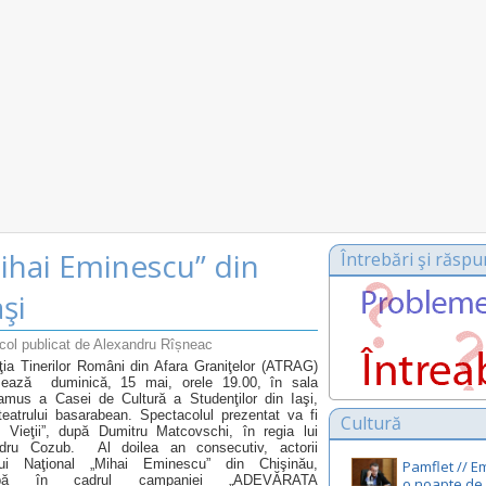
ihai Eminescu” din
Întrebări şi răspu
aşi
icol publicat de Alexandru Rîșneac
ţia Tinerilor Români din Afara Graniţelor (ATRAG)
zează duminică, 15 mai, orele 19.00, în sala
mus a Casei de Cultură a Studenţilor din Iaşi,
teatrului basarabean. Spectacolul prezentat va fi
Cultură
 Vieţii”, după Dumitru Matcovschi, în regia lui
dru Cozub. Al doilea an consecutiv, actorii
lui Naţional „Mihai Eminescu” din Chişinău,
Pamflet // E
icipă în cadrul campaniei „ADEVĂRATA
o noapte de