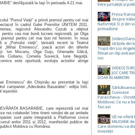
BIE” desfăşurată la Iaşi în perioada 4-21 mai.
între jurnaliști și poli
Presa franc
despre Vale
olul “Pomul Vieţii” a primit premiul pentru cel mai
Naforniță: O zi din v
ectacol în cadrul Galei Premiilor UNITEM 2011.
primadone
menea, regizorul Alexandru Cozub a obţinut
l pentru cea mai bună lucrare regizorală, iar Olga
 premiul pentru cel mai bun rol feminin. În noua
(Video) Dan
tă a „Pomului vieţii”, lansată recent la Teatrul
străzile din
al „Mihai Eminescu”, joacă actori din diferite
Trupă din Los Angel
ţii: Ion Mocanu, Olga Guţu, Ghenadie Gâlcă,
filmat un clip extrao
ela Ciobanu, Cornelia Suveică, Iurie Negoiţă.
noi
omice este oportună, evoluţia actorilor atinge
(VIDEO) ȚUR
JOC CARE TR
DOAR ÎN AMINTIRI
Mihai Eminescu” din Chişinău au prezentat la Iaşi
rul campaniei „Adevărata Basarabie”- ediţia întîi.
Sărbătoarea 
 ieşenilor.
Cuvioase
Parascheva – Ocroti
Moldovei. Ce nu e bi
faci azi
DEVĂRATA BASARABIE, care reprezintă cel mai
e noi colaborări între tinerii români de pe ambele
UE ne oferă
paniei sunt parte integrantă a Platformei civice
MILIOANE de
rsul anilor 2011 și 2012, manifestări publice de
Care domeniu va di
Republicii Moldova cu România.
investiții