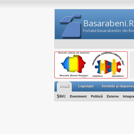
Basarabeni.
Portalul Basarabenilor din R
Acasă
Legislaţie
Întrebări şi răspunsu
Ştiri:
Eveniment
Politică
Externe
Integr