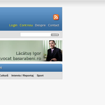
Login
Cont nou
Despre
Contact
e)
Cultură
Interviu / Reportaj
Sport