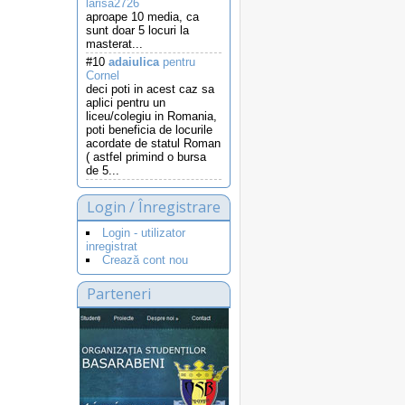
larisa2726
aproape 10 media, ca
sunt doar 5 locuri la
masterat...
#10
adaiulica
pentru
Cornel
deci poti in acest caz sa
aplici pentru un
liceu/colegiu in Romania,
poti beneficia de locurile
acordate de statul Roman
( astfel primind o bursa
de 5...
Login / Înregistrare
Login - utilizator
inregistrat
Crează cont nou
Parteneri