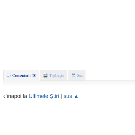
Comentarii (0)
Tipăreşte
Sus
‹ înapoi la
Ultimele Ştiri
|
sus ▲