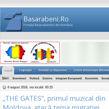
Basarabeni.Ro
Portalul Basarabenilor din România
Acasă
Legislaţie
Întrebări şi răspunsuri
Centre Universitare (Roman
Ştiri:
Eveniment
Politică
Externe
Integrare Europeană
Economie
Socia
8 august 2026, ora locală: 00:25
„THE GATES”, primul muzical din
Moldova, atacă tema migraţiei