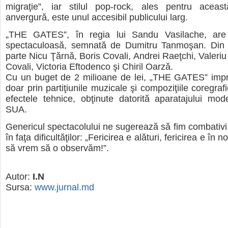
migraţie”, iar stilul pop-rock, ales pentru aceas
anvergură, este unul accesibil publicului larg.
„THE GATES”, în regia lui Sandu Vasilache, are 
spectaculoasă, semnată de Dumitru Tanmoşan. Din di
parte Nicu Ţărnă, Boris Covali, Andrei Raeţchi, Valeriu
Covali, Victoria Eftodenco şi Chiril Oarză.
Cu un buget de 2 milioane de lei, „THE GATES” imp
doar prin partiţiunile muzicale şi compoziţiile coregrafi
efectele tehnice, obţinute datorită aparatajului mo
SUA.
Genericul spectacolului ne sugerează să fim combativ
în faţa dificultăţilor: „Fericirea e alături, fericirea e în n
să vrem să o observăm!”.
Autor:
I.N
Sursa:
www.jurnal.md