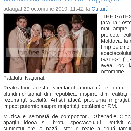
adăugat
29 octombrie 2010, 11:42
, la
Cultură
„THE GATES –
ţara Ta!” est
mai ample ş
proiecte cul
Moldova, la 
timp de cinc
spectaco
GATES” ( „
avea loc 
octombrie
Palatului Naţional.
Realizatorii acestui spectacol afirmă că e primul m
pluridimensional din republică, inspirat din realităţi
rezonanţă socială. Artiştii atacă problema migraţie
impact puternic asupra majorităţii cetăţenilor RM.
Muzica e semnată de compozitorul Ghenadie Cioba
aparţin ideea şi libretul spectacolului. Potrivit c
subiectul are la bază „istoriile reale a două famil