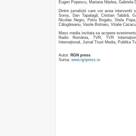
Eugen Popescu, Mariana Nițelea, Gabriela 
Dintre jurnalistii care vor avea intervent
Soroș, Dan Tapalagă, Cristian Tabără, Ga
Nicolae Negru, Petru Bogatu, Stela Popa,
Călugăreanu, Vasile Botnaru, Vitalie Cazac
Mass media invitata sa acopere evenimentu
Radio România, TVR, TVR Internațio
Internațional, Jurnal Trust Media, Publika 
Autor:
RGN press
Sursa:
www.rgnpress.ro