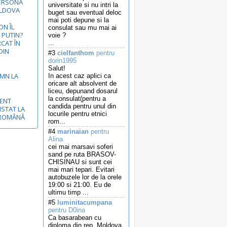
ERSONA
universitate si nu intri la
OLDOVA
buget sau eventual deloc
mai poti depune si la
N ÎL
consulat sau mu mai ai
 PUTIN?
voie ?
RCAT ÎN
...
DIN
#3
cielfanthom
pentru
dorin1995
Salut!
EMN LA
In acest caz aplici ca
oricare alt absolvent de
liceu, depunand dosarul
la consulat(pentru a
MENT
candida pentru unul din
ISTAT LA
locurile pentru etnici
-ROMÂNĂ
rom...
#4
marinaian
pentru
Alina
cei mai marsavi soferi
sand pe ruta BRASOV-
CHISINAU si sunt cei
mai mari tepari. Evitari
autobuzele lor de la orele
19:00 si 21:00. Eu de
ultimu timp ...
#5
luminitacumpana
pentru D0ina
Ca basarabean cu
diploma din rep. Moldova