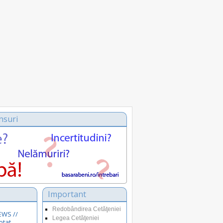
nsuri
Important
Redobândirea Cetăţeniei
EWS //
Legea Cetăţeniei
otat