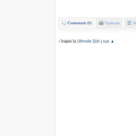
Comentarii (0)
Tipăreşte
S
‹ înapoi la
Ultimele Ştiri
|
sus ▲