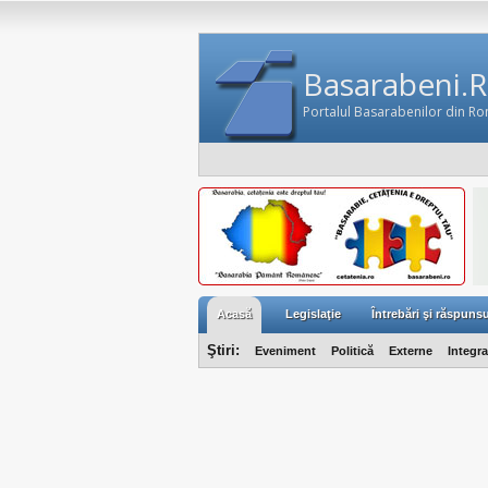
Basarabeni.
Portalul Basarabenilor din R
Acasă
Legislaţie
Întrebări şi răspunsu
Ştiri:
Eveniment
Politică
Externe
Integr