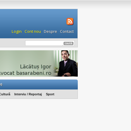
Login
Cont nou
Despre
Contact
e)
Cultură
Interviu / Reportaj
Sport