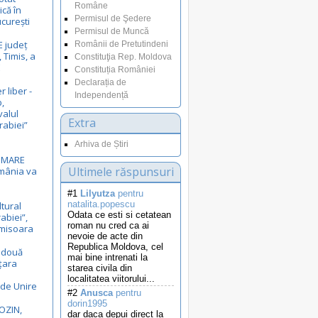
Române
ică în
Permisul de Şedere
curești
Permisul de Muncă
E județ
Românii de Pretutindeni
 Timis, a
Constituţia Rep. Moldova
E
Constituția României
Declarația de
r liber -
Independență
,
valul
Extra
rabiei”
Arhiva de Știri
i MARE
Ultimele răspunsuri
omânia va
#1
Lilyutza
pentru
natalita.popescu
ltural
Odata ce esti si cetatean
rabiei”,
roman nu cred ca ai
Timisoara
nevoie de acte din
Republica Moldova, cel
ă două
mai bine intrenati la
 țara
starea civila din
localitatea viitorului...
 de Unire
#2
Anusca
pentru
dorin1995
OZIN,
dar daca depui direct la