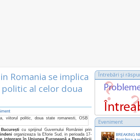
din Romania se implica
Întrebări şi răspu
ul politic al celor doua
iment
Eveniment
 București
cu sprijinul Guvernului României prin
BREAKING N
indeni
organizeaza la Eforie Sud, in perioada 17-
e integrare în Uniunea Europeană a Republicii
România a v