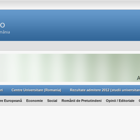
Ro
omânia
ri
Centre Universitare (Romania)
Rezultate admitere 2012 (studii universitar
are Europeană
Economie
Social
Românii de Pretutindeni
Opinii / Editoriale