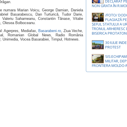
DECLARAT P
Drăgan.
NON GRATA ÎN R.M
ii se numara Marian Voicu, George Damian, Daniela
briel Basarabescu, Dan Turturică, Tudor Darie,
/FOTO/ DODO
 Valeriu Saharneanu, Constantin Tănase, Vitalie
PLAGIAZĂ PE
u, Olesea Bolboceanu.
ȘEFUL STATULUI A U
TRONUL ARHIERESC 
l: Agerpres, Mediafax,
Basarabeni.ro
, Ziua Veche,
BISERICA PROTATON
nal, Romanian Global News, Radio România
Tv, Unimedia, Vocea Basarabiei, Timpul, Hotnews.
30 IULIE IND
PROTEST
SIS:ECHIPA
MILITAR, DEP
FRONTIERA MOLDO