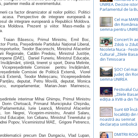
, partener media al evenimentului.
UNIREA. Decizie istor
Parlamentul de la Bu
ii ca factor dinamizator al noilor politici. Politici
oi acasa. Perspective de integrare europeană a
Cel mai MAR
esul de integrare europeană a Republicii Moldova.
din România,
ica Moldova. Prezent și viitor. Mass-media și
semna pentru UNIR
a.
Concert în ae
 Traian Băsescu, Primul Ministru, Emil Boc,
Zdob si Zdub
tor Ponta, Președintele Partidului Național Liberal,
sporturilor, Teodor Baconschi, Ministrul Afacerilor
Nicoleta Nuca - Festi
i Regionale, Catălin Predoiu, Ministrul Justiție,
Cultural ,,Zilele Basa
ropene (DAE), Daniel Funeriu, Ministrul Educație,
din Timisoara
nvățământ, știință, tineret și sport, Doina Melinte,
 Vicepreședintele Comisiei pentru învățământ,
ȘOC! Cel ma
 Președintele Comisiei de Politică Externă, Viorel
județ din R
tică Externă, Teodor Meleșcanu, Vicepreședintele
semna UNIREA
Panțâru, deputat, Petru Movilă, deputat, Monica
cu, europarlamentar, Marian-Jean Marinescu,
Festivalul Cu
,,Zilele Basa
ediția a XVIII-a din 
edintele interimar Mihai Ghimpu, Primul Ministru
Dorin Chirtoacă, Primarul Municipiului Chișinău,
arlamentului, Iurie Leancă, Ministrul Afacerilor
Sunt 60! Înc
u, Ion Negrei, Viceprim-ministru, Anatol Șalaru,
localități din
strul Educației, Ion Cebanu, Ministrul Tineretului și
noastră au semnat
 Andrei Popov, Viceministrul MAE, Grigore Petrenco,
declarația simbolică
DMITRII ROG
problematicii precum Dan Dungaciu, Vlad Lupan,