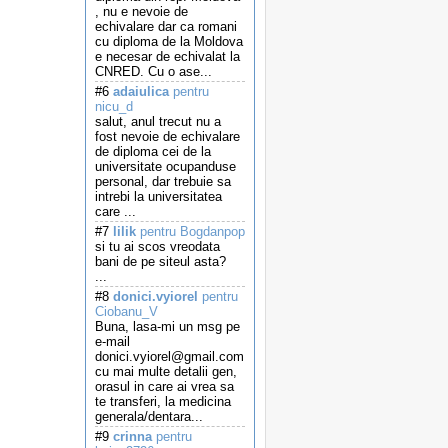
, nu e nevoie de
echivalare dar ca romani
cu diploma de la Moldova
e necesar de echivalat la
CNRED. Cu o ase...
#6
adaiulica
pentru
nicu_d
salut, anul trecut nu a
fost nevoie de echivalare
de diploma cei de la
universitate ocupanduse
personal, dar trebuie sa
intrebi la universitatea
care ...
#7
lilik
pentru Bogdanpop
si tu ai scos vreodata
bani de pe siteul asta?
...
#8
donici.vyiorel
pentru
Ciobanu_V
Buna, lasa-mi un msg pe
e-mail
donici.vyiorel@gmail.com
cu mai multe detalii gen,
orasul in care ai vrea sa
te transferi, la medicina
generala/dentara...
#9
crinna
pentru