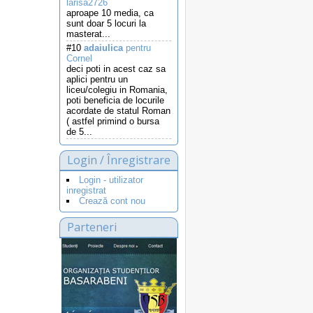
larisa2726
aproape 10 media, ca
sunt doar 5 locuri la
masterat...
#10
adaiulica
pentru
Cornel
deci poti in acest caz sa
aplici pentru un
liceu/colegiu in Romania,
poti beneficia de locurile
acordate de statul Roman
( astfel primind o bursa
de 5...
Login / Înregistrare
Login - utilizator
inregistrat
Crează cont nou
Parteneri