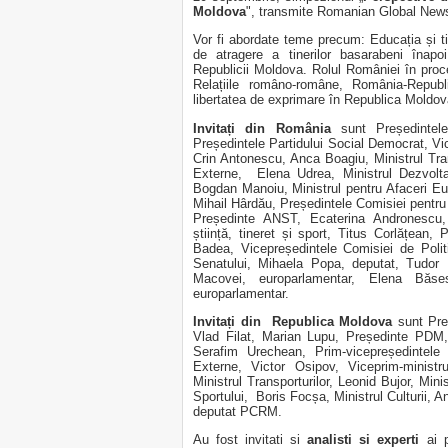
Moldova
", transmite Romanian Global News
Vor fi abordate teme precum: Educația și tiner
de atragere a tinerilor basarabeni înap
Republicii Moldova. Rolul României în proc
Relațiile româno-române, România-Republ
libertatea de exprimare în Republica Moldov
Invitați din România
sunt Președintele
Președintele Partidului Social Democrat, Vic
Crin Antonescu, Anca Boagiu, Ministrul Tran
Externe, Elena Udrea, Ministrul Dezvoltari
Bogdan Manoiu, Ministrul pentru Afaceri Eu
Mihail Hârdău, Președintele Comisiei pentru î
Președinte ANST, Ecaterina Andronescu,
știință, tineret și sport, Titus Corlățean,
Badea, Vicepreședintele Comisiei de Poli
Senatului, Mihaela Popa, deputat, Tudor 
Macovei, europarlamentar, Elena Băses
europarlamentar.
Invitați din Republica Moldova
sunt Preș
Vlad Filat, Marian Lupu, Președinte PDM, 
Serafim Urechean, Prim-vicepreședintele P
Externe, Victor Osipov, Viceprim-ministr
Ministrul Transporturilor, Leonid Bujor, Mini
Sportului, Boris Focșa, Ministrul Culturii,
deputat PCRM.
Au fost invitati si
analisti si experti
ai 