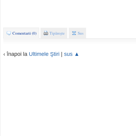
Comentarii (0)
Tipăreşte
Sus
‹ înapoi la
Ultimele Ştiri
|
sus ▲