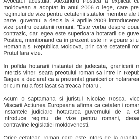
Avocatul acestuia, Alexandru Postica a explicat c
moldovean a adoptat in anul 2006 o lege, care pre
regimului de vize pentru cetatenii statelor membre ale 
parte, guvernul a decis la 8 aprilie 2009 introducere
vize pentru cetatenii romani. "Este vorba despre dou
contrazic, dar legea este superioara hotararii de guver
Postica, mentionand ca in prezent este in vigoare si u
Romania si Republica Moldova, prin care cetatenii ro
Prutul fara vize.
In pofida hotararii instantei de judecata, granicerii 
interzis vineri seara preotului roman sa intre in Repu
Bagea a declarat ca a prezentat granicerilor hotararea 
oricum nu a fost lasat sa treaca hotarul.
Acum o saptamana si juristul Nicolae Rosca, vice
Miscarii Actiunea Europeana afirma ca cetatenii roman
instantele judiciare hotararea guvernului de la 
introduce regimul de vize pentru romani, deoa
contravine legislatiei moldovenesti.
Orice cetatean roman care este intors de la granita