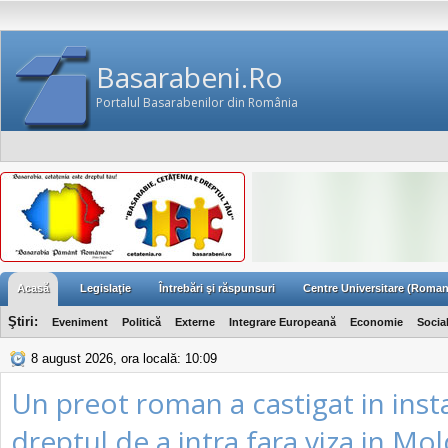
Basarabeni.Ro
Portalul Basarabenilor din România
Acasă
Legislaţie
Întrebări şi răspunsuri
Centre Universitare (Roman
Ştiri:
Eveniment
Politică
Externe
Integrare Europeană
Economie
Socia
8 august 2026, ora locală: 10:09
Un preot roman a castigat in inst
dreptul de a intra fara viza in Mo