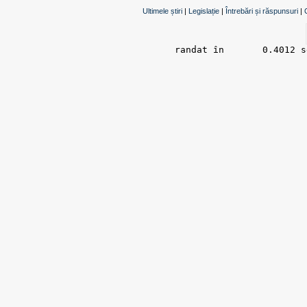
Ultimele știri
|
Legislație
|
Întrebări și răspunsuri
|
randat în 	0.