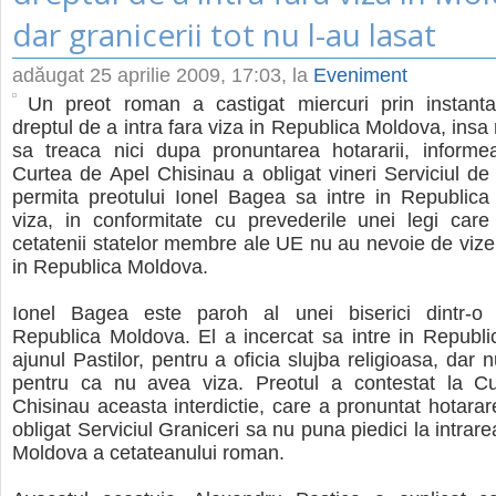
dar granicerii tot nu l-au lasat
adăugat
25 aprilie 2009, 17:03
, la
Eveniment
Un preot roman a castigat miercuri prin instant
dreptul de a intra fara viza in Republica Moldova, insa 
sa treaca nici dupa pronuntarea hotararii, informe
Curtea de Apel Chisinau a obligat vineri Serviciul de 
permita preotului Ionel Bagea sa intre in Republica
viza, in conformitate cu prevederile unei legi care
cetatenii statelor membre ale UE nu au nevoie de vize 
in Republica Moldova.
Ionel Bagea este paroh al unei biserici dintr-o l
Republica Moldova. El a incercat sa intre in Republ
ajunul Pastilor, pentru a oficia slujba religioasa, dar 
pentru ca nu avea viza. Preotul a contestat la C
Chisinau aceasta interdictie, care a pronuntat hotarar
obligat Serviciul Graniceri sa nu puna piedici la intrar
Moldova a cetateanului roman.