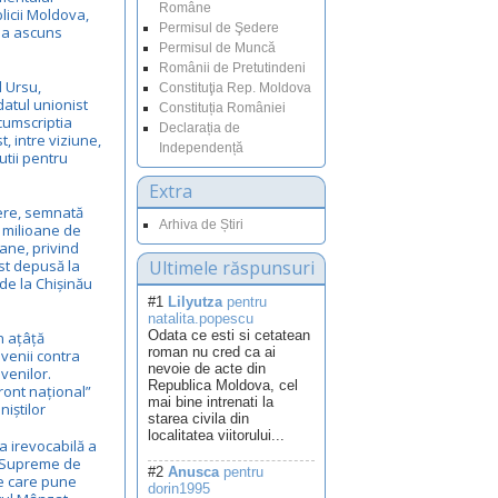
Române
icii Moldova,
Permisul de Şedere
c a ascuns
Permisul de Muncă
Românii de Pretutindeni
 Ursu,
Constituţia Rep. Moldova
atul unionist
Constituția României
cumscriptia
Declarația de
, intre viziune,
Independență
lutii pentru
Extra
ere, semnată
Arhiva de Știri
 milioane de
ane, privind
st depusă la
Ultimele răspunsuri
de la Chișinău
#1
Lilyutza
pentru
natalita.popescu
Odata ce esti si cetatean
 ațâță
roman nu cred ca ai
venii contra
nevoie de acte din
venilor.
Republica Moldova, cel
ront național”
mai bine intrenati la
niștilor
starea civila din
localitatea viitorului...
a irevocabilă a
i Supreme de
#2
Anusca
pentru
ie care pune
dorin1995