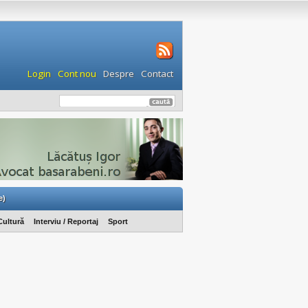
Login
Cont nou
Despre
Contact
e)
Cultură
Interviu / Reportaj
Sport