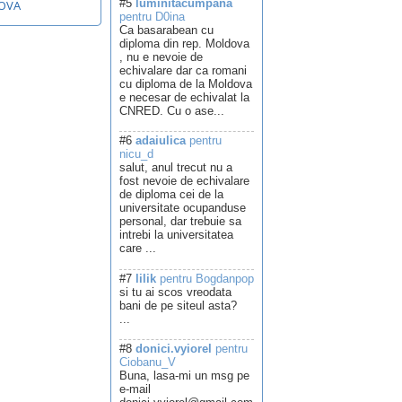
#5
luminitacumpana
OVA
pentru D0ina
Ca basarabean cu
diploma din rep. Moldova
, nu e nevoie de
echivalare dar ca romani
cu diploma de la Moldova
e necesar de echivalat la
CNRED. Cu o ase...
#6
adaiulica
pentru
nicu_d
salut, anul trecut nu a
fost nevoie de echivalare
de diploma cei de la
universitate ocupanduse
personal, dar trebuie sa
intrebi la universitatea
care ...
#7
lilik
pentru Bogdanpop
si tu ai scos vreodata
bani de pe siteul asta?
...
#8
donici.vyiorel
pentru
Ciobanu_V
Buna, lasa-mi un msg pe
e-mail