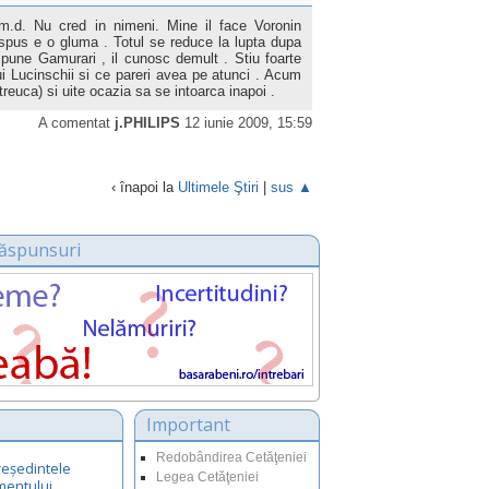
.m.d. Nu cred in nimeni. Mine il face Voronin
 spus e o gluma . Totul se reduce la lupta dupa
pune Gamurari , il cunosc demult . Stiu foarte
ui Lucinschii si ce pareri avea pe atunci . Acum
treuca) si uite ocazia sa se intoarca inapoi .
A comentat
j.PHILIPS
12 iunie 2009, 15:59
‹ înapoi la
Ultimele Ştiri
|
sus ▲
 răspunsuri
Important
Redobândirea Cetăţeniei
reședintele
Legea Cetăţeniei
mentului