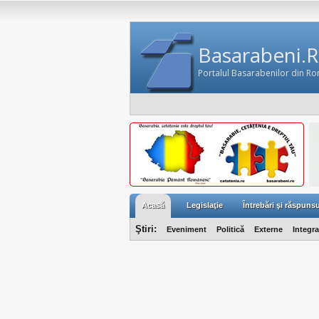
Basarabeni.
Portalul Basarabenilor din R
Acasă
Legislaţie
Întrebări şi răspunsu
Ştiri:
Eveniment
Politică
Externe
Integr