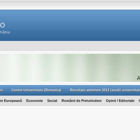
Ro
omânia
ri
Centre Universitare (Romania)
Rezultate admitere 2012 (studii universitar
are Europeană
Economie
Social
Românii de Pretutindeni
Opinii / Editoriale