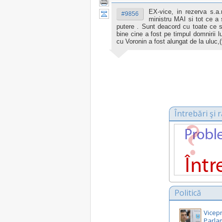
EX-vice, in rezerva s.a
#9856
ministru MAI si tot ce a
putere . Sunt deacord cu toate ce s
bine cine a fost pe timpul domnirii l
cu Voronin a fost alungat de la uluc,(
Întrebări şi
Politică
Vicep
Parla