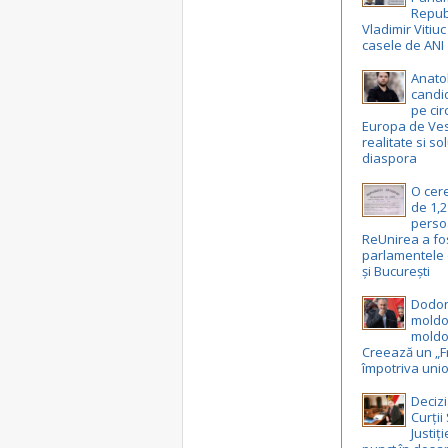
Republ
Vladimir Vitiu
casele de ANI
Anatol
candid
pe cir
Europa de Vest
realitate si so
diaspora
O cer
de 1,2
perso
ReUnirea a fo
parlamentele 
și București
Dodon
moldo
moldo
Creează un „F
împotriva unio
Decizi
Curți
Justiț