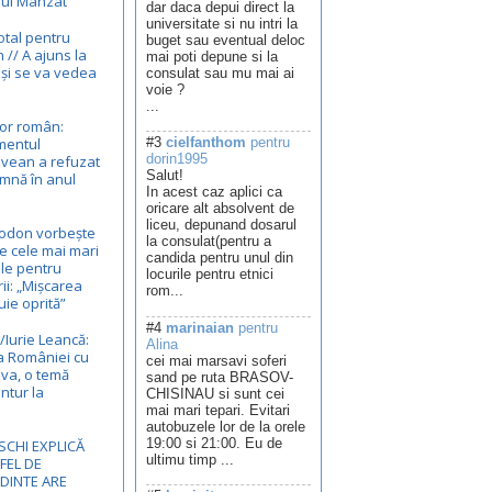
rul Mânzat
dar daca depui direct la
universitate si nu intri la
otal pentru
buget sau eventual deloc
// A ajuns la
mai poti depune si la
 și se va vedea
consulat sau mu mai ai
voie ?
...
or român:
mentul
#3
cielfanthom
pentru
dorin1995
vean a refuzat
Salut!
emnă în anul
In acest caz aplici ca
oricare alt absolvent de
liceu, depunand dosarul
Dodon vorbește
la consulat(pentru a
e cele mai mari
candida pentru unul din
ole pentru
locurile pentru etnici
rii: „Mișcarea
rom...
uie oprită”
#4
marinaian
pentru
/Iurie Leancă:
Alina
a României cu
cei mai marsavi soferi
va, o temă
sand pe ruta BRASOV-
ntur la
CHISINAU si sunt cei
mai mari tepari. Evitari
autobuzele lor de la orele
19:00 si 21:00. Eu de
SCHI EXPLICĂ
ultimu timp ...
 FEL DE
DINTE ARE