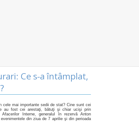
ari: Ce s-a întâmplat,
e?
n cele mai importante sedii de stat? Cine sunt cei
e au fost cei arestaţi, bătuţi şi chiar ucişi prin
l Afacerilor Interne, generalul în rezervă Anton
evenimentele din ziua de 7 aprilie şi din perioada