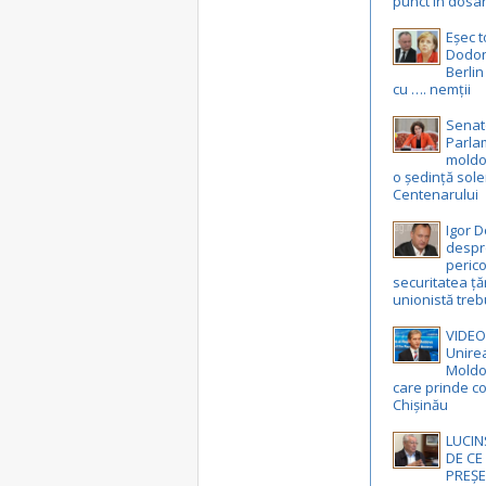
punct în dosa
Eșec t
Dodon 
Berlin
cu …. nemții
Senat
Parla
moldo
o ședință sol
Centenarului
Igor 
despr
peric
securitatea ță
unionistă treb
VIDEO
Unire
Moldo
care prinde co
Chișinău
LUCIN
DE CE
PREȘE