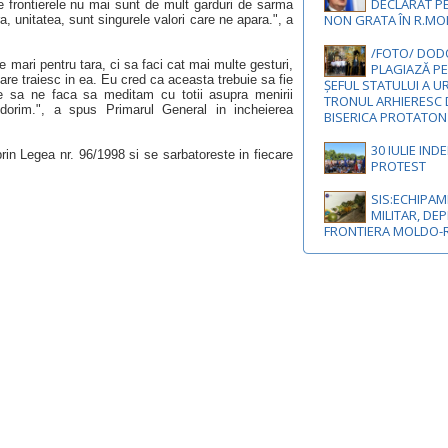
DECLARAT P
re frontierele nu mai sunt de mult garduri de sarma
NON GRATA ÎN R.M
 unitatea, sunt singurele valori care ne apara.", a
/FOTO/ DODO
te mari pentru tara, ci sa faci cat mai multe gesturi,
PLAGIAZĂ PE
are traiesc in ea. Eu cred ca aceasta trebuie sa fie
ȘEFUL STATULUI A U
 sa ne faca sa meditam cu totii asupra menirii
TRONUL ARHIERESC 
l dorim.", a spus Primarul General in incheierea
BISERICA PROTATON
30 IULIE IND
rin Legea nr. 96/1998 si se sarbatoreste in fiecare
PROTEST
SIS:ECHIPA
MILITAR, DEP
FRONTIERA MOLDO