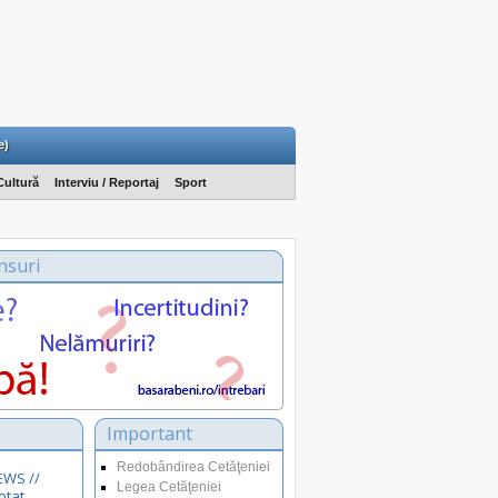
e)
Cultură
Interviu / Reportaj
Sport
nsuri
Important
Redobândirea Cetăţeniei
EWS //
Legea Cetăţeniei
otat