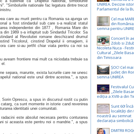
 a subliniat ca "Drapelul National, simbolurile
UNIREA. Decizie istor
i". "Simbolurile nationale fac legatura dintre trecut
Parlamentul de la Bu
inistru.
Cel mai MAR
aceea care au murit pentru ca Romania sa ajunga un
nal a fost stindardul sub care s-a realizat statul
din România,
area independentei din 1877 , Romania Mare din
semna pentru UNIR
a din 1989 s-a infaptuit sub Sindardul Tricolor. Sa
stindard al Revolutiei romane deschizand drumul
Concert în ae
stind Tricolorul, cinstind Drapelul ii omagiem, ii
Zdob si Zdub
ra care si-au jertfit chiar viata pentru ca noi sa
Nicoleta Nuca - Festi
Cultural ,,Zilele Basa
din Timisoara
nu aveam frontiere mai mult ca niciodata trebuie sa
 el.
ȘOC! Cel ma
județ din R
 ne separa, marunte, exista lucrurile care ne unesc
semna UNIREA
rapelul national este unul dintre acestea.", a spus
Festivalul Cu
,,Zilele Basa
ediția a XVIII-a din 
, Sorin Oprescu, a spus in discursul rostit cu putin
pe catarg, ca sunt momente in istorie cand revenirea
Sunt 60! Înc
urarea identitatii unei comunitati.
localități din
noastră au semnat
 radacini este absolut necesara pentru conturarea
declarația simbolică
ani si aceasta este pentru noi o mandrie.", a spus
DMITRII ROG