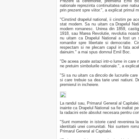
Prezent la ceremonie, premierul Emil Boc
nationale reprezinta continuitatea unei natiun
prin prezent spre viitor.", a explicat primul m
"Cinstind drapelul national, ii cinstim pe 
stat modern. Sa nu uitam ca Drapelul Natio
modern romanesc. Unirea din 1859, castig
1918, sau Marea Revolutie, revolutia noastr
nu uitam ca Drapelul National a fost un 
romanilor spre libertate si democratie. Cin
respectam si ne plecam capul in fata acelo
dainuim." a mai spus domnul Emil Boc.
"De aceea poate astazi intr-o lume in care 
ne pretuim simbolurile nationale.", a explicat
"Si sa nu uitam ca dincolo de lucrurile care
si care trebuie sa dea tarie unei natiuni. D
premierul in incheiere.
La randul sau, Primarul General al Capitalei
inainte ca Drapelul National sa fie inaltat 
la radacini este absolut necesara pentru cont
"Sunt momente in istorie cand revenirea la
identitatii unei comunitati. Noi suntem rom
Primarul General al Capitalei.