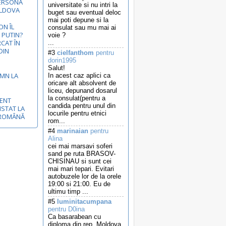
ERSONA
universitate si nu intri la
OLDOVA
buget sau eventual deloc
mai poti depune si la
N ÎL
consulat sau mu mai ai
 PUTIN?
voie ?
RCAT ÎN
...
DIN
#3
cielfanthom
pentru
dorin1995
Salut!
EMN LA
In acest caz aplici ca
oricare alt absolvent de
liceu, depunand dosarul
la consulat(pentru a
MENT
candida pentru unul din
ISTAT LA
locurile pentru etnici
-ROMÂNĂ
rom...
#4
marinaian
pentru
Alina
cei mai marsavi soferi
sand pe ruta BRASOV-
CHISINAU si sunt cei
mai mari tepari. Evitari
autobuzele lor de la orele
19:00 si 21:00. Eu de
ultimu timp ...
#5
luminitacumpana
pentru D0ina
Ca basarabean cu
diploma din rep. Moldova