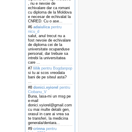
, nu e nevoie de
echivalare dar ca romani
cu diploma de la Moldova
e necesar de echivalat la
CNRED. Cu o ase...
#6
adaiulica
pentru
nicu_d
salut, anul trecut nu a
fost nevoie de echivalare
de diploma cei de la
universitate ocupanduse
personal, dar trebuie sa
intrebi la universitatea
care ...
#7
lilik
pentru Bogdanpop
si tu ai scos vreodata
bani de pe siteul asta?
...
#8
donici.vyiorel
pentru
Ciobanu_V
Buna, lasa-mi un msg pe
e-mail
donici.vyiorel@gmail.com
cu mai multe detalii gen,
orasul in care ai vrea sa
te transferi, la medicina
generala/dentara...
#9
crinna
pentru