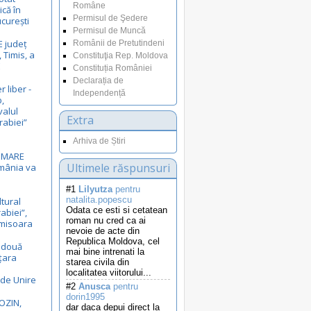
Române
ică în
Permisul de Şedere
curești
Permisul de Muncă
E județ
Românii de Pretutindeni
 Timis, a
Constituţia Rep. Moldova
E
Constituția României
Declarația de
r liber -
Independență
,
valul
Extra
rabiei”
Arhiva de Știri
i MARE
Ultimele răspunsuri
omânia va
#1
Lilyutza
pentru
natalita.popescu
ltural
Odata ce esti si cetatean
rabiei”,
roman nu cred ca ai
Timisoara
nevoie de acte din
Republica Moldova, cel
ă două
mai bine intrenati la
 țara
starea civila din
localitatea viitorului...
 de Unire
#2
Anusca
pentru
dorin1995
OZIN,
dar daca depui direct la