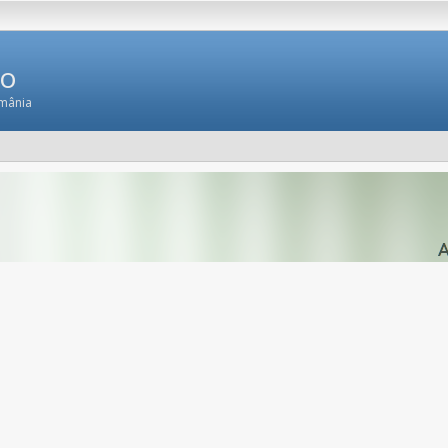
Ro
omânia