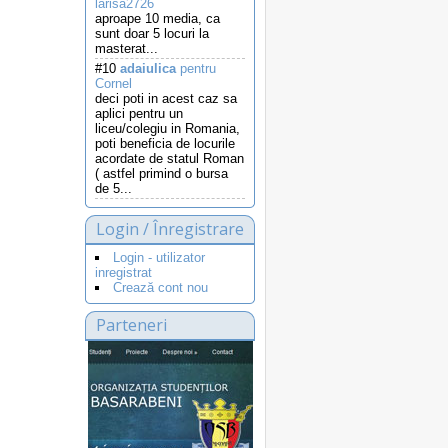
larisa2726
aproape 10 media, ca
sunt doar 5 locuri la
masterat...
#10
adaiulica
pentru
Cornel
deci poti in acest caz sa
aplici pentru un
liceu/colegiu in Romania,
poti beneficia de locurile
acordate de statul Roman
( astfel primind o bursa
de 5...
Login / Înregistrare
Login - utilizator
inregistrat
Crează cont nou
Parteneri