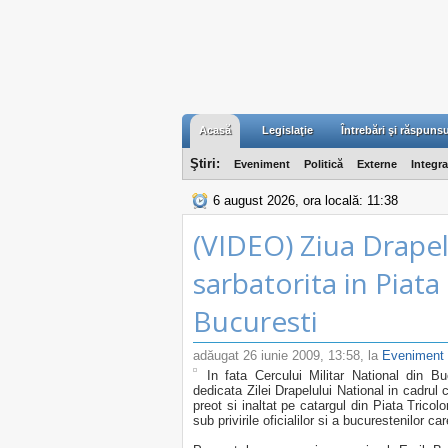
Acasă
Legislaţie
Întrebări şi răspunsu
Ştiri:
Eveniment
Politică
Externe
Integr
6 august 2026, ora locală: 11:38
(VIDEO) Ziua Drapel
sarbatorita in Piata
Bucuresti
adăugat
26 iunie 2009, 13:58
, la
Eveniment
In fata Cercului Militar National din B
dedicata Zilei Drapelului National in cadrul
preot si inaltat pe catargul din Piata Tricol
sub privirile oficialilor si a bucurestenilor c