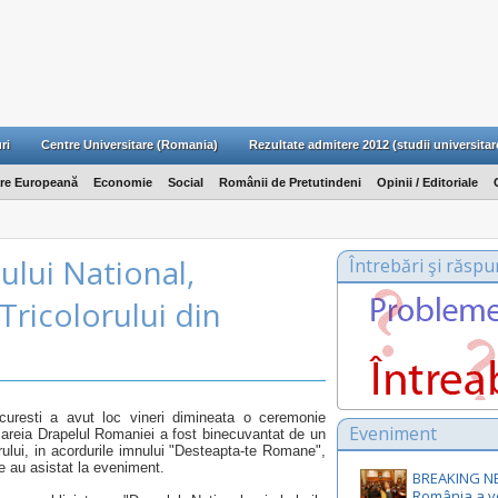
ri
Centre Universitare (Romania)
Rezultate admitere 2012 (studii universitar
are Europeană
Economie
Social
Românii de Pretutindeni
Opinii / Editoriale
ului National,
Întrebări şi răspu
 Tricolorului din
ucuresti a avut loc vineri dimineata o ceremonie
Eveniment
 careia Drapelul Romaniei a fost binecuvantat de un
orului, in acordurile imnului "Desteapta-te Romane",
are au asistat la eveniment.
BREAKING N
România a v