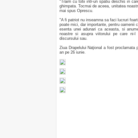
"Traim cu totii intr-un spatiu deschis in ca
ghimpata. Tocmai de aceea, unitatea noastra,
mai spus Oprescu.
"A fi patriot nu inseamna sa faci lucruri foar
poate mici, dar importante, pentru oamenii c
esenta unei adunari ca aceasta, si anume
noastre si asupra viitorului pe care ni-
discursului sau.
Ziua Drapelului Naţional a fost proclamata p
an pe 26 iunie.