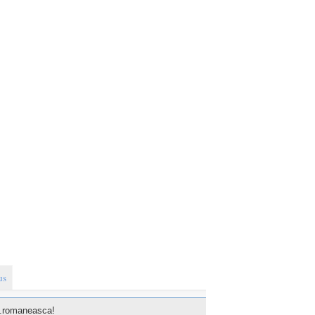
us
...romaneasca!