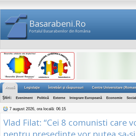
Basarabeni.Ro
Portalul Basarabenilor din România
Acasă
Legislaţie
Întrebări şi răspunsuri
Centre Universitare (Roman
Ştiri:
Eveniment
Politică
Externe
Integrare Europeană
Economie
Socia
7 august 2026, ora locală: 06:15
Vlad Filat: “Cei 8 comunisti care v
pentru presedinte vor putea sa-si