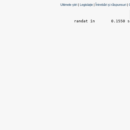
Ultimele știri
|
Legislație
|
Întrebări și răspunsuri
|
randat în 	0.