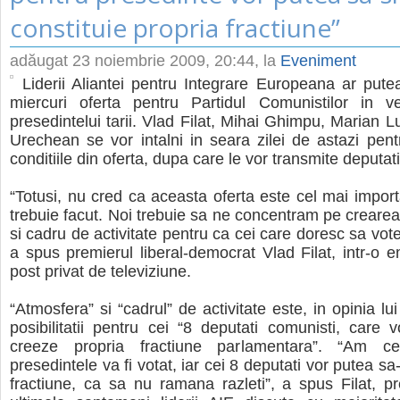
constituie propria fractiune”
adăugat
23 noiembrie 2009, 20:44
, la
Eveniment
Liderii Aliantei pentru Integrare Europeana ar pute
miercuri oferta pentru Partidul Comunistilor in ve
presedintelui tarii. Vlad Filat, Mihai Ghimpu, Marian L
Urechean se vor intalni in seara zilei de astazi pentr
conditiile din oferta, dupa care le vor transmite deputa
“Totusi, nu cred ca aceasta oferta este cel mai import
trebuie facut. Noi trebuie sa ne concentram pe creare
si cadru de activitate pentru ca cei care doresc sa vot
a spus premierul liberal-democrat Vlad Filat, intr-o e
post privat de televiziune.
“Atmosfera” si “cadrul” de activitate este, in opinia lui 
posibilitatii pentru cei “8 deputati comunisti, care v
creeze propria fractiune parlamentara”. “Am cer
presedintele va fi votat, iar cei 8 deputati vor putea sa-
fractiune, ca sa nu ramana razleti”, a spus Filat, p