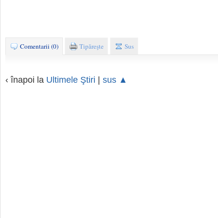
Comentarii (0)
Tipăreşte
Sus
‹ înapoi la
Ultimele Ştiri
|
sus ▲